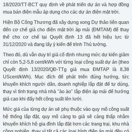
18/2020/TT-BCT quy định về phát triển dự án và hợp đồng
mua bán điện mẫu áp dụng cho các dự án điện mặt trời.
Hiện Bộ Công Thương đã xây dựng xong Dự thảo liên quan
đến cơ chế giá cho điện mặt trời áp mái (ĐMTAM) để thay
thế cho cơ chế tại Quyết định 13 đã hết hiệu lực từ
31/12/2020 và đang lấy ý kiến để trình Thủ tướng.
Theo đó, dù vẫn duy trì giá cố định nhưng mức dự kiến giảm
chỉ còn 5,2-5,8 cent/kWh với từng loại công suất dự án (theo
Quyết định 13/2020/QĐ-TTg giá mua ĐMTAP là 8,38
UScent/kWh). Mục đích để phát triển đúng hướng, tức
khuyến khích người dân, doanh nghiệp lắp đặt để tự dùng,
thay vì tình trạng nhà nhà "ào ào" lắp điện áp mái để hưởng
giá cao khi đẩy hết công suất lên lưới.
Mức giá của từng dự án sẽ phụ thuộc vào quy mô công suất
hệ thống lắp đặt, quy mô càng to giá sẽ càng thấp nhằm
khuyến khích hộ gia đình lắp đặt hơn các trang trại, khu nhà
công nghiệp, thay vì tất cả các loại hình điện áp mái đều có