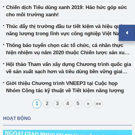
động quốc gia về sản xuất và tiêu dùng bền vững
Chiến dịch Tiêu dùng xanh 2019: Háo hức góp sức
đến năm 2020, tầm nhìn đến năm 2030
cho môi trường xanh!
Thúc đẩy thị trường đầu tư tiết kiệm và hiệu quả
năng lượng trong lĩnh vực công nghiệp Việt Nam
Thông báo tuyển chọn các tổ chức, cá nhân thực
hiện nhiệm vụ năm 2020 thuộc Chiến lược sản xuất
sạch hơn trong công nghiệp
Hội thảo Tham vấn xây dựng Chương trình quốc gia
về sản xuất sạch hơn và tiêu dùng bền vững giai
đoạn 2020 - 2030
Giới thiệu Chương trình VNEEP3 tại Cuộc họp
Nhóm Công tác kỹ thuật về Tiết kiệm năng lượng
1
2
3
4
5
»
»»
HOẠT ĐỘNG