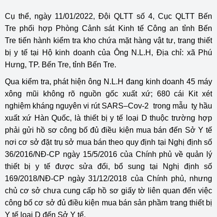
Cụ thể, ngày 11/01/2022, Đội QLTT số 4, Cục QLTT Bến
Tre phối hợp Phòng Cảnh sát Kinh tế Công an tỉnh Bến
Tre tiến hành kiểm tra kho chứa mặt hàng vật tư, trang thiết
bị y tế tại Hộ kinh doanh của Ông N.L.H, Địa chỉ: xã Phú
Hưng, TP. Bến Tre, tỉnh Bến Tre.
Qua kiểm tra, phát hiện ông N.L.H đang kinh doanh 45 máy
xông mũi không rõ nguồn gốc xuất xứ; 680 cái Kit xét
nghiệm kháng nguyên vi rút SARS–Cov-2 trong mẫu tỵ hầu
xuất xứ Hàn Quốc, là thiết bị y tế loại D thuộc trường hợp
phải gửi hồ sơ công bố đủ điều kiện mua bán đến Sở Y tế
nơi cơ sở đặt trụ sở mua bán theo quy định tại Nghị định số
36/2016/NĐ-CP ngày 15/5/2016 của Chính phủ về quản lý
thiết bị y tế được sửa đổi, bổ sung tại Nghị định số
169/2018/NĐ-CP ngày 31/12/2018 của Chính phủ, nhưng
chủ cơ sở chưa cung cấp hồ sơ giấy tờ liên quan đến việc
công bố cơ sở đủ điều kiện mua bán sản phầm trang thiết bị
Y tế loại D đến Sở Y tế.