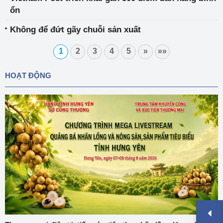
ổn
Không để đứt gãy chuỗi sản xuất
1
2
3
4
5
»
»»
HOẠT ĐỘNG