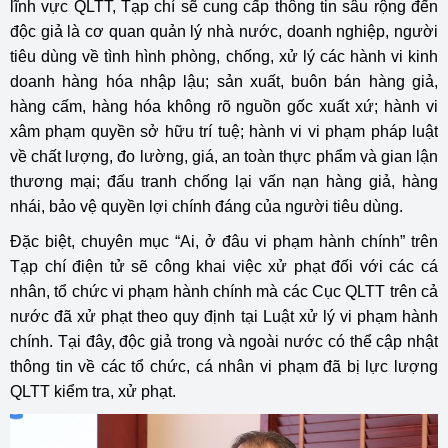
lĩnh vực QLTT, Tạp chí sẽ cung cấp thông tin sâu rộng đến
độc giả là cơ quan quản lý nhà nước, doanh nghiệp, người
tiêu dùng về tình hình phòng, chống, xử lý các hành vi kinh
doanh hàng hóa nhập lậu; sản xuất, buôn bán hàng giả,
hàng cấm, hàng hóa không rõ nguồn gốc xuất xứ; hành vi
xâm phạm quyền sở hữu trí tuệ; hành vi vi phạm pháp luật
về chất lượng, đo lường, giá, an toàn thực phẩm và gian lận
thương mại; đấu tranh chống lại vấn nạn hàng giả, hàng
nhái, bảo vệ quyền lợi chính đáng của người tiêu dùng.
Đặc biệt, chuyên mục “Ai, ở đâu vi phạm hành chính” trên
Tạp chí điện tử sẽ công khai việc xử phạt đối với các cá
nhân, tổ chức vi phạm hành chính mà các Cục QLTT trên cả
nước đã xử phạt theo quy định tại Luật xử lý vi phạm hành
chính. Tại đây, độc giả trong và ngoài nước có thể cập nhật
thông tin về các tổ chức, cá nhân vi phạm đã bị lực lượng
QLTT kiểm tra, xử phạt.