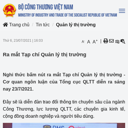
To
na
Trang chủ
Tin tức
Quản lý thị trường
Thứ 6, 23/07/2021
|
16:03
+
|
-
A
A
A
Ra mắt Tạp chí Quản lý thị trường
Nghi thức bấm nút ra mắt Tạp chí Quản lý thị trường -
Cơ quan ngôn luận của Tổng cục QLTT diễn ra sáng
nay 23/7/2021.
Đây sẽ là diễn đàn trao đổi thông tin chuyên sâu của ngành
Công Thương, lực lượng QLTT, các chuyên gia kinh tế,
cộng đồng doanh nghiệp và người tiêu dùng.