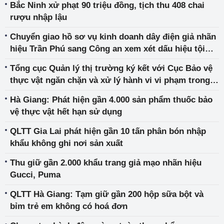
Bắc Ninh xử phạt 90 triệu đồng, tịch thu 408 chai
rượu nhập lậu
Chuyển giao hồ sơ vụ kinh doanh dây điện giả nhãn
hiệu Trần Phú sang Công an xem xét dấu hiệu tội
phạm hình sự
Tổng cục Quản lý thị trường ký kết với Cục Bảo vệ
thực vật ngăn chặn và xử lý hành vi vi phạm trong
sản xuất, kinh doanh phân bón, thuốc bảo vệ thực
Hà Giang: Phát hiện gần 4.000 sản phẩm thuốc bảo
vật
vệ thực vật hết hạn sử dụng
QLTT Gia Lai phát hiện gần 10 tấn phân bón nhập
khẩu không ghi nơi sản xuất
Thu giữ gần 2.000 khẩu trang giả mạo nhãn hiệu
Gucci, Puma
QLTT Hà Giang: Tạm giữ gần 200 hộp sữa bột và
bỉm trẻ em không có hoá đơn