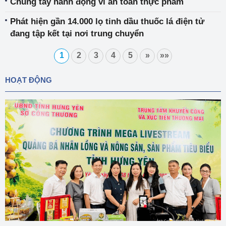
Chung tay hành động vì an toàn thực phẩm
Phát hiện gần 14.000 lọ tinh dầu thuốc lá điện tử
đang tập kết tại nơi trung chuyển
1
2
3
4
5
»
»»
HOẠT ĐỘNG