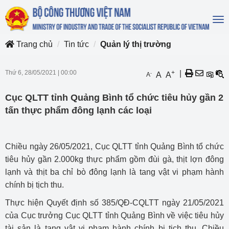
To
na
Trang chủ
Tin tức
Quản lý thị trường
Thứ 6, 28/05/2021
|
00:00
+
|
-
A
A
A
Cục QLTT tỉnh Quảng Bình tổ chức tiêu hủy gần 2
tấn thực phẩm đông lạnh các loại
Chiều ngày 26/05/2021, Cục QLTT tỉnh Quảng Bình tổ chức
tiêu hủy gần 2.000kg thực phẩm gồm đùi gà, thịt lợn đông
lạnh và thịt ba chỉ bò đông lạnh là tang vật vi phạm hành
chính bị tịch thu.
Thực hiện Quyết định số 385/QĐ-CQLTT ngày 21/05/2021
của Cục trưởng Cục QLTT tỉnh Quảng Bình về việc tiêu hủy
tài sản là tang vật vi phạm hành chính bị tịch thu. Chiều