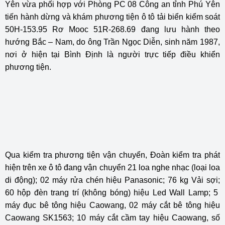
Yên vừa phối hợp với Phòng PC 08 Công an tỉnh Phú Yên
tiến hành dừng và khám phương tiện ô tô tải biển kiểm soát
50H-153.95 Rơ Mooc 51R-268.69 đang lưu hành theo
hướng Bắc – Nam, do ông Trần Ngọc Diễn, sinh năm 1987,
nơi ở hiện tại Bình Định là người trực tiếp điều khiển
phương tiện.
Qua kiểm tra phương tiện vận chuyển, Đoàn kiểm tra phát
hiện trên xe ô tô đang vận chuyển 21 loa nghe nhạc (loại loa
di động); 02 máy rửa chén hiệu Panasonic; 76 kg Vải sợi;
60 hộp đèn trang trí (không bóng) hiệu Led Wall Lamp; 5
máy đục bê tông hiệu Caowang, 02 máy cắt bê tông hiệu
Caowang SK1563; 10 máy cắt cầm tay hiệu Caowang, số