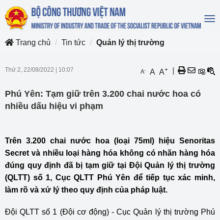
To
na
Trang chủ
Tin tức
Quản lý thị trường
Thứ 2, 22/08/2022
|
10:07
+
|
-
A
A
A
Phú Yên: Tạm giữ trên 3.200 chai nước hoa có
nhiều dấu hiệu vi phạm
Trên 3.200 chai nước hoa (loại 75ml) hiệu Senoritas
Secret và nhiều loại hàng hóa không có nhãn hàng hóa
đúng quy định đã bị tạm giữ tại Đội Quản lý thị trường
(QLTT) số 1, Cục QLTT Phú Yên để tiếp tục xác minh,
làm rõ và xử lý theo quy định của pháp luật.
Đội QLTT số 1 (Đội cơ động) - Cục Quản lý thị trường Phú