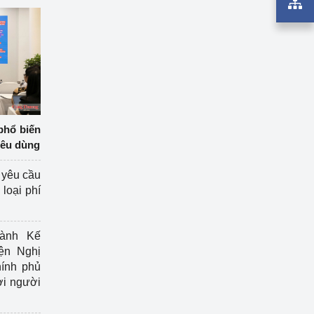
phổ biến
iêu dùng
 yêu cầu
loại phí
ành Kế
ện Nghị
ính phủ
ợi người