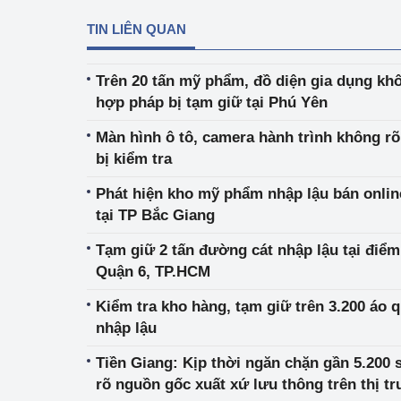
TIN LIÊN QUAN
Phát triển công nghi
Phát triển năng lượ
Trên 20 tấn mỹ phẩm, đồ diện gia dụng kh
hợp pháp bị tạm giữ tại Phú Yên
Màn hình ô tô, camera hành trình không rõ
bị kiểm tra
Phát hiện kho mỹ phẩm nhập lậu bán online
tại TP Bắc Giang
Tạm giữ 2 tấn đường cát nhập lậu tại điểm
Quận 6, TP.HCM
Kiểm tra kho hàng, tạm giữ trên 3.200 áo 
nhập lậu
Tiền Giang: Kịp thời ngăn chặn gần 5.200
rõ nguồn gốc xuất xứ lưu thông trên thị t