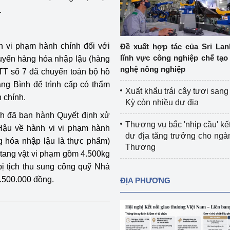
Cơ sở sản xuất, sửa chữa chai chứa 
.
LPG
 và đổi mới sáng 
Tổ chức huấn luyện, bồi dưỡng 
n vi phạm hành chính đối với
Đề xuất hợp tác của Sri Lan
nghiệp vụ kiểm định kỹ thuật an toàn 
lĩnh vực công nghiệp chế tạo
uyển hàng hóa nhập lậu (hàng
lao động
nghệ nông nghiệp
TT số 7 đã chuyển toàn bộ hồ
ảng Bình để trình cấp có thẩm
Video bảo vệ môi trường
Xuất khẩu trái cây tươi san
 chính.
Kỳ còn nhiều dư địa
tưởng của Đảng
Album ảnh bảo vệ môi trường
h đã ban hành Quyết định xử
Thương vụ bắc 'nhịp cầu' kết
Hậu về hành vi vi phạm hành
ời dân
Văn bản về môi trường
dư địa tăng trưởng cho ng
g hóa nhập lậu là thực phẩm)
Thương
Đọc báo giúp bạn
Khu vực miền Bắc
 tang vật vi phạm gồm 4.500kg
bị tịch thu sung công quỹ Nhà
ài
Khu vực miền Trung
Hiệp định EVFTA
7.500.000 đồng.
ĐỊA PHƯƠNG
ớc
Khu vực miền Nam
Thị trường châu Á – châu Phi
đưa nghị quyết 
Thị trường châu Âu – châu Mỹ
g vào cuộc sống