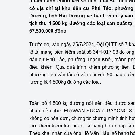
phạm hành chính với số tiền phạt 50 triệu 
Công Thương - Công
có địa chỉ tại khu dân cư Phú Tảo, phường
Dương, tỉnh Hải Dương về hành vi cố ý vận
Chuyển đổi số
tịch thu 4.500 kg đường các loại sản xuất tại
Lịch sử phát triển
67.500.000 đồng
Bản tin Thị trường 
Trước đó, vào ngày 25/7/2024, Đội QLTT số 7 khá
tô tải mang biển kiểm soát số 34H-017.93 do ông
Phát triển nguồn nhâ
dân cư Phú Tảo, phường Thạch Khôi, thành ph
điều khiển. Qua quá trình khám phương tiện, 
Phát triển bền vững
phương tiện vận tải có vận chuyển 90 bao đườn
Tổ chức kiểm định
lượng là 4.500kg đường các loại.
Văn hóa ngành Côn
Toàn bộ 4.500 kg đường nói trên đều được sản
Tái cơ cấu ngành 
nhãn hiệu như: ERAWAN SUGAR, RAYONG S
không có hóa đơn, chứng từ chứng minh tính hợ
Quản lý thị trường
thời điểm kiểm tra, bị coi là hàng hóa nhập lậu
Theo khai nhận của ông Hồ Văn Hậu, số hàng hó
Sử dụng năng lượng 