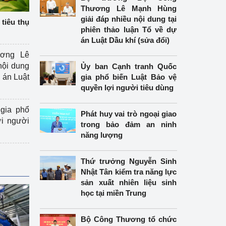
Thương Lê Mạnh Hùng
giải đáp nhiều nội dung tại
tiêu thụ
phiên thảo luận Tổ về dự
án Luật Dầu khí (sửa đổi)
ương Lê
nội dung
Ủy ban Cạnh tranh Quốc
án Luật
gia phổ biến Luật Bảo vệ
quyền lợi người tiêu dùng
gia phổ
Phát huy vai trò ngoại giao
ợi người
trong bảo đảm an ninh
năng lượng
Thứ trưởng Nguyễn Sinh
Nhật Tân kiểm tra năng lực
sản xuất nhiên liệu sinh
học tại miền Trung
Bộ Công Thương tổ chức