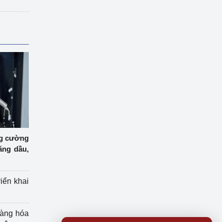
ng cường
ăng dầu,
riển khai
hàng hóa