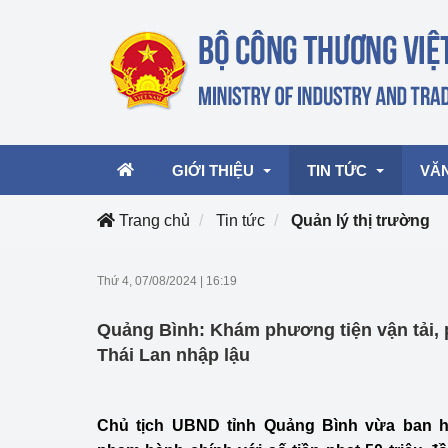
GIỚI THIỆU
TIN TỨC
VĂ
Trang chủ
Tin tức
Quản lý thị trường
Lãnh đạo Bộ
Hoạt động
Văn 
Thứ 4, 07/08/2024
|
16:19
Chức năng nhiệm vụ
Giải thưởng Công n
Văn 
Quảng Bình: Khám phương tiện vận tải, 
mại, Dịch vụ Việt N
Cơ cấu tổ chức
Văn 
Thái Lan nhập lậu
Công Thương 57
Hoạt động của Bộ t
Chủ tịch UBND tỉnh Quảng Bình vừa ban h