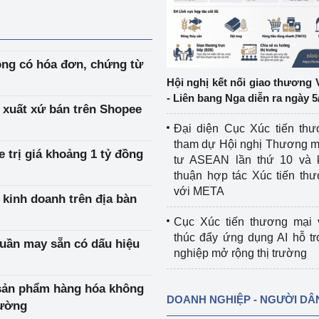
ệp
Công nghiệp nền tảng
ng
Chính sách
ông có hóa đơn, chứng từ
Hội nghị kết nối giao thương 
Sản xuất công nghiệp
- Liên bang Nga diễn ra ngày 5
 xuất xứ bán trên Shopee
Đại diện Cục Xúc tiến th
tham dự Hội nghị Thương m
 trị giá khoảng 1 tỷ đồng
tư ASEAN lần thứ 10 và 
thuận hợp tác Xúc tiến th
với META
 kinh doanh trên địa bàn
Cục Xúc tiến thương mại 
thúc đẩy ứng dụng AI hỗ t
quần may sẵn có dấu hiệu
nghiệp mở rộng thị trường
 sản phẩm hàng hóa không
DOANH NGHIỆP - NGƯỜI DÂ
rường