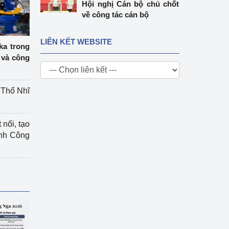
Hội nghị Cán bộ chủ chốt
về công tác cán bộ
LIÊN KẾT WEBSITE
ka trong
 và công
g Thổ Nhĩ
 nối, tạo
ành Công