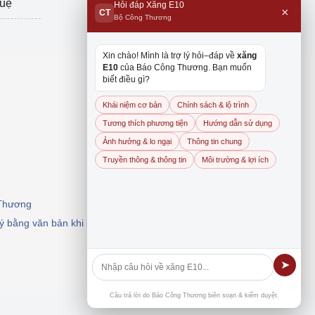
tuệ
Hỏi đáp Xăng E10
×
CT
Bộ Công Thương
Xin chào! Mình là trợ lý hỏi–đáp về
xăng
E10
của Báo Công Thương. Bạn muốn
biết điều gì?
Khái niệm cơ bản
Chính sách & lộ trình
Tương thích phương tiện
Hướng dẫn sử dụng
Ảnh hưởng & lo ngại
Thông tin chung
Truyền thông & thông tin
Môi trường & lợi ích
 Thương
 ý bằng văn bản khi khai thác, dẫn nguồn.
➤
Câu trả lời do Báo Công Thương biên soạn & kiểm duyệt.