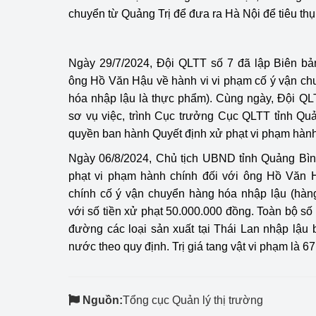
hiệu quả
chuyển từ Quảng Trị để đưa ra Hà Nội để tiêu thụ
Khoa học, công nghệ
tạo
Ngày 29/7/2024, Đội QLTT số 7 đã lập Biên bả
ông Hồ Văn Hậu về hành vi vi phạm cố ý vận ch
Thông báo
hóa nhập lậu là thực phẩm). Cùng ngày, Đội QL
sơ vụ việc, trình Cục trưởng Cục QLTT tỉnh Qu
Bảo vệ môi trường
quyền ban hành Quyết định xử phạt vi phạm hành
Bảo vệ nền tảng tư 
Ngày 06/8/2024, Chủ tịch UBND tỉnh Quảng Bìn
phạt vi phạm hành chính đối với ông Hồ Văn 
Doanh nghiệp - Ngư
chính cố ý vận chuyển hàng hóa nhập lậu (hàn
Xúc tiến thương mại
với số tiền xử phạt 50.000.000 đồng. Toàn bộ số
đường các loại sản xuất tại Thái Lan nhập lậu 
Thị trường nước ngo
nước theo quy định. Trị giá tang vật vi phạm là 6
Thị trường trong nư
Nguồn:
Tổng cục Quản lý thị trường
Ngành Công Thương 
Đại hội XIV của Đản