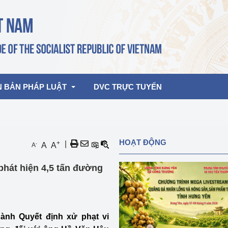
N BẢN PHÁP LUẬT
DVC TRỰC TUYẾN
bản pháp quy
Hoạt động của lãnh đạo Đảng, Nhà 
HOẠT ĐỘNG
+
|
-
A
A
A
nước
ghiệp, Thương 
bản điều hành
phát hiện 4,5 tấn đường
am 2026
Hoạt động của Lãnh đạo Bộ
bản hợp nhất
Hoạt động của các đơn vị
rưởng
ành Quyết định xử phạt vi