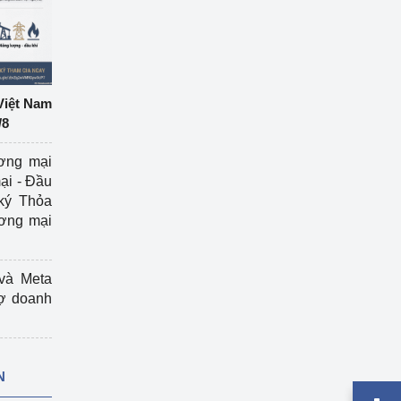
Việt Nam
/8
ương mại
ại - Đầu
ký Thỏa
ương mại
và Meta
rợ doanh
N