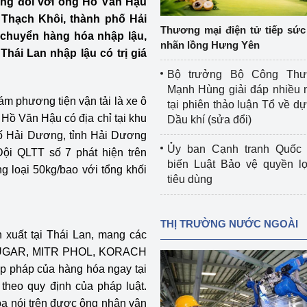
đồng đối với ông Hồ Văn Hậu
 luận
Họp báo
 Thạch Khôi, thành phố Hải
Thương mại điện tử tiếp sức 
 chuyển hàng hóa nhập lậu,
Thông cáo báo chí
nhãn lồng Hưng Yên
 Thái Lan nhập lậu có trị giá
Điểm báo
Bộ trưởng Bộ Công Th
Mạnh Hùng giải đáp nhiều 
Nông Lâm Thủy sản
m phương tiện vận tải là xe ô
tại phiên thảo luận Tổ về dự 
 Hồ Văn Hậu có địa chỉ tại khu
Dầu khí (sửa đổi)
n lực
ố Hải Dương, tỉnh Hải Dương
Ủy ban Cạnh tranh Quốc 
Đội QLTT số 7 phát hiện trên
biến Luật Bảo vệ quyền l
g loại 50kg/bao với tổng khối
tiêu dùng
Tổ chức kiểm định kỹ thuật an toàn lao 
động thuộc thẩm quyền quản lý của 
g Thương
Bộ Công Thương
THỊ TRƯỜNG NƯỚC NGOÀI
 xuất tại Thái Lan, mang các
Công Thương
Tổ chức được cấp GCN đăng ký, hoạt 
UGAR, MITR PHOL, KORACH
động kiểm định thiết bị, dụng cụ điện 
p pháp của hàng hóa ngay tại
làm việc ở môi trường không có nguy 
 theo quy định của pháp luật.
hiểm khí, bụi nổ
a nói trên được ông nhận vận
tiết kiệm và 
Hiệu quả năng lượng