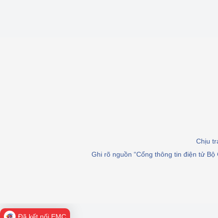
Chịu t
Ghi rõ nguồn “Cổng thông tin điện tử Bộ 
Đã kết nối EMC