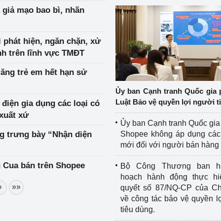
 giả mạo bao bì, nhãn
 phát hiện, ngăn chặn, xử
nh trên lĩnh vực TMĐT
răng trẻ em hết hạn sử
Ủy ban Cạnh tranh Quốc gia 
Luật Bảo vệ quyền lợi người t
iện gia dụng các loại có
xuất xứ
Ủy ban Cạnh tranh Quốc gia
g trưng bày “Nhận diện
Shopee không áp dụng các 
mới đối với người bán hàng
g Cua bán trên Shopee
Bộ Công Thương ban h
hoạch hành động thực hi
»
»»
quyết số 87/NQ-CP của Ch
về công tác bảo vệ quyền l
tiêu dùng.