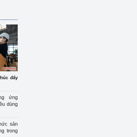
thúc đẩy
ng ứng
iêu dùng
hức sản
ng trong