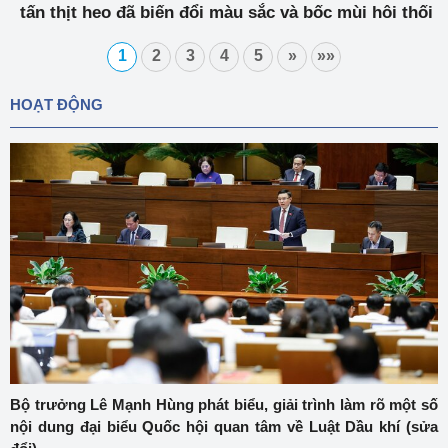
tấn thịt heo đã biến đổi màu sắc và bốc mùi hôi thối
1
2
3
4
5
»
»»
HOẠT ĐỘNG
Bộ trưởng Lê Mạnh Hùng phát biểu, giải trình làm rõ một số
nội dung đại biểu Quốc hội quan tâm về Luật Dầu khí (sửa