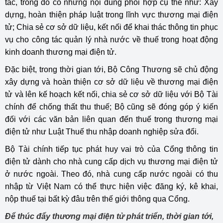
tác, trong đó có những nội dung phối hợp cụ thể như: Xây
dựng, hoàn thiện pháp luật trong lĩnh vực thương mại điện
tử; Chia sẻ cơ sở dữ liệu, kết nối để khai thác thông tin phục
vụ cho công tác quản lý nhà nước về thuế trong hoạt động
kinh doanh thương mại điện tử.
Đặc biệt, trong thời gian tới, Bộ Công Thương sẽ chủ động
xây dựng và hoàn thiện cơ sở dữ liệu về thương mại điện
tử và lên kế hoạch kết nối, chia sẻ cơ sở dữ liệu với Bộ Tài
chính để chống thất thu thuế; Bộ cũng sẽ đóng góp ý kiến
đối với các văn bản liên quan đến thuế trong thương mại
điện tử như Luật Thuế thu nhập doanh nghiệp sửa đổi.
Bộ Tài chính tiếp tục phát huy vai trò của Cổng thông tin
điện tử dành cho nhà cung cấp dịch vụ thương mại điện tử
ở nước ngoài. Theo đó, nhà cung cấp nước ngoài có thu
nhập từ Việt Nam có thể thực hiện việc đăng ký, kê khai,
nộp thuế tại bất kỳ đâu trên thế giới thông qua Cổng.
Để thúc đẩy thương mại điện tử phát triển, thời gian tới,