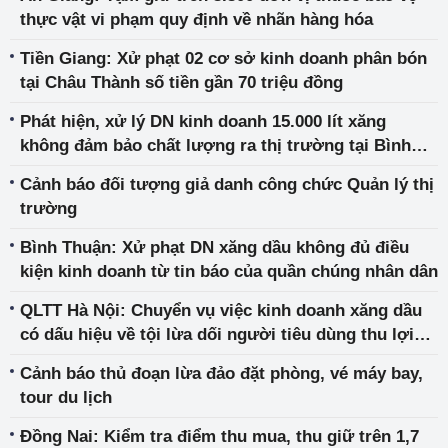
thực vật vi phạm quy định về nhãn hàng hóa
Tiền Giang: Xử phạt 02 cơ sở kinh doanh phân bón
tại Châu Thành số tiền gần 70 triệu đồng
Phát hiện, xử lý DN kinh doanh 15.000 lít xăng
không đảm bảo chất lượng ra thị trường tại Bình
Dương
Cảnh báo đối tượng giả danh công chức Quản lý thị
trường
Bình Thuận: Xử phạt DN xăng dầu không đủ điều
kiện kinh doanh từ tin báo của quần chúng nhân dân
QLTT Hà Nội: Chuyển vụ việc kinh doanh xăng dầu
có dấu hiệu về tội lừa dối người tiêu dùng thu lợi
bất chính sang cơ quan Công an để điều tra, làm rõ
Cảnh báo thủ đoạn lừa đảo đặt phòng, vé máy bay,
tour du lịch
Đồng Nai: Kiểm tra điểm thu mua, thu giữ trên 1,7