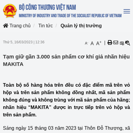
To
na
Trang chủ
Tin tức
Quản lý thị trường
Thứ 5, 16/03/2023
|
12:36
+
|
-
A
A
A
Tạm giữ gần 3.000 sản phẩm cơ khí giả nhãn hiệu
MAKITA
Toàn bộ số hàng hóa trên đều có đặc điểm mã trên vỏ
hộp và trên sản phẩm không đồng nhất, mã sản phẩm
không đúng và không trùng với mã sản phẩm của hãng;
nhãn hiệu “MAKITA” được in trực tiếp trên vỏ hộp và
trên sản phẩm.
Sáng ngày 15 tháng 03 năm 2023 tại Thôn Đỗ Thượng, xã