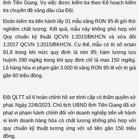
tỉnh Tiền Giang. Vụ việc được kiểm tra theo Kế hoạch kiểm
tra chuyên đề xăng dầu của Đội.
Đoàn kiểm tra tiến hành lấy 01 mẫu xăng RON 95-III gửi thử
nghiệm chất lượng. Kết quả, mẫu này không phù hợp với
Quy chuẩn kỹ thuật QCVN 1:2015/BKHCN và sửa đổi
1:2017 QCVN 1:2015/BKHCN. Cụ thể, mẫu có trị số octan
91,8 trong khi mức quy định là min 95; hàm lượng lưu
huỳnh 290 mg/kg trong khi quy định chỉ là max 150 mg/kg.
Lô hàng hóa vi phạm gần 3.000 lít xăng RON 95-III với trị giá
gần 60 triệu đồng.
Đội QLTT số 6 hoàn chỉnh hồ sơ trình cấp có thẩm quyền xử
phạt. Ngày 22/6/2023, Chủ tịch UBND tỉnh Tiền Giang đã xử
phạt vi phạm hành chính đối với doanh nghiệp trên về hành
vi kinh doanh hàng hóa có chất lượng không phù hợp với
quy chuẩn kỹ thuật tương ứng với số tiền gần 150 triệu
đồng.