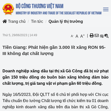
To
na
Trang chủ
Tin tức
Quản lý thị trường
Thứ 5, 29/06/2023
|
14:49
+
|
-
A
A
A
Tiền Giang: Phát hiện gần 3.000 lít xăng RON 95-
III không đạt chất lượng
Doanh nghiệp xăng dầu tại thị xã Gò Công đã bị xử phạt
gần 150 triệu đồng do buôn bán xăng không đảm bảo
chất lượng, trị giá tang vật vi phạm gần 60 triệu đồng.
Ngày 16/5/2023, Đội QLTT số 6 chủ trì phối hợp với Chi cục
Tiêu chuẩn Đo lường Chất lượng tổ chức kiểm tra 01 doanh
nghiệp kinh doanh xăng dầu trên địa bàn thị xã Gò Công,