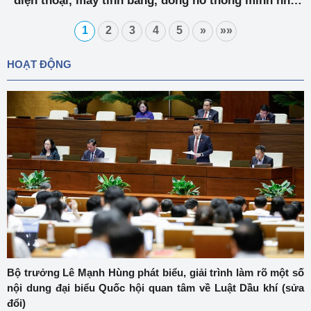
điện thoại, máy tính bảng, đồng hồ thông minh nhập
lậu
1
2
3
4
5
»
»»
HOẠT ĐỘNG
Bộ trưởng Lê Mạnh Hùng phát biểu, giải trình làm rõ một số
nội dung đại biểu Quốc hội quan tâm về Luật Dầu khí (sửa
đổi)