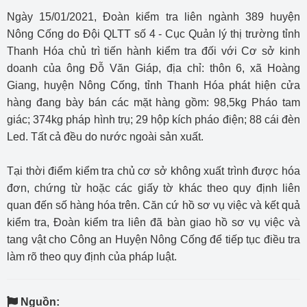
Ngày 15/01/2021, Đoàn kiểm tra liên ngành 389 huyện
Nông Cống do Đội QLTT số 4 - Cục Quản lý thị trường tỉnh
Thanh Hóa chủ trì tiến hành kiểm tra đối với Cơ sở kinh
doanh của ông Đỗ Văn Giáp, địa chỉ: thôn 6, xã Hoàng
Giang, huyện Nông Cống, tỉnh Thanh Hóa phát hiện cửa
hàng đang bày bán các mặt hàng gồm: 98,5kg Pháo tam
giác; 374kg pháp hình trụ; 29 hộp kích pháo điện; 88 cái đèn
Led. Tất cả đều do nước ngoài sản xuất.
Tại thời điểm kiểm tra chủ cơ sở không xuất trình được hóa
đơn, chứng từ hoặc các giấy tờ khác theo quy định liên
quan đến số hàng hóa trên. Căn cứ hồ sơ vụ việc và kết quả
kiểm tra, Đoàn kiểm tra liên đã bàn giao hồ sơ vụ việc và
tang vật cho Công an Huyện Nông Cống để tiếp tục điều tra
làm rõ theo quy định của pháp luật.
Nguồn: