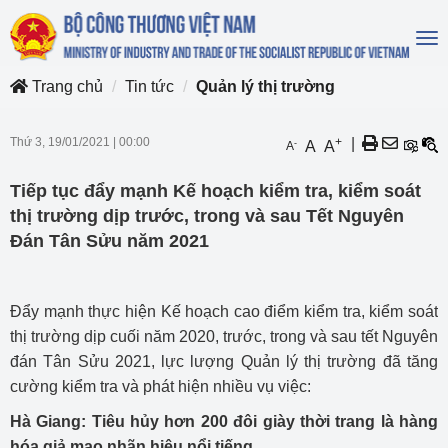
To
na
Trang chủ
Tin tức
Quản lý thị trường
Thứ 3, 19/01/2021
|
00:00
+
|
-
A
A
A
Tiếp tục đẩy mạnh Kế hoạch kiểm tra, kiểm soát
thị trường dịp trước, trong và sau Tết Nguyên
Đán Tân Sửu năm 2021
Đẩy mạnh thực hiện Kế hoạch cao điểm kiểm tra, kiểm soát
thị trường dịp cuối năm 2020, trước, trong và sau tết Nguyên
đán Tân Sửu 2021, lực lượng Quản lý thị trường đã tăng
cường kiểm tra và phát hiện nhiều vụ việc:
Hà Giang: Tiêu hủy hơn 200 đôi giày thời trang là hàng
hóa giả mạo nhãn hiệu nổi tiếng