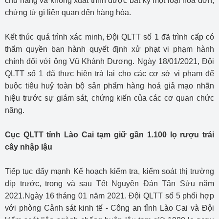
chủ hàng và không xuất trình được bất kỳ một loại hóa đơn,
chứng từ gì liên quan đến hàng hóa.
Kết thúc quá trình xác minh, Đội QLTT số 1 đã trình cấp có
thẩm quyền ban hành quyết định xử phạt vi phạm hành
chính đối với ông Vũ Khánh Dương. Ngày 18/01/2021, Đội
QLTT số 1 đã thực hiện trả lại cho các cơ sở vi phạm để
buộc tiêu huỷ toàn bộ sản phẩm hàng hoá giả mạo nhãn
hiệu trước sự giám sát, chứng kiến của các cơ quan chức
năng.
Cục QLTT tỉnh Lào Cai tạm giữ gần 1.100 lọ rượu trái
cây nhập lậu
Tiếp tục đẩy mạnh Kế hoạch kiểm tra, kiểm soát thị trường
dịp trước, trong và sau Tết Nguyên Đán Tân Sửu năm
2021.Ngày 16 tháng 01 năm 2021. Đội QLTT số 5 phối hợp
với phòng Cảnh sát kinh tế - Công an tỉnh Lào Cai và Đội