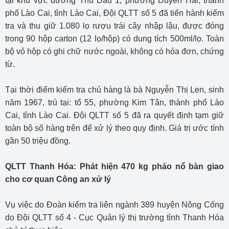
tại khu vực đường Thủ Dầu 1, phường Duyên Hải, thành
phố Lào Cai, tỉnh Lào Cai, Đội QLTT số 5 đã tiến hành kiểm
tra và thu giữ 1.080 lọ rượu trái cây nhập lậu, được đóng
trong 90 hộp carton (12 lọ/hộp) có dung tích 500ml/lọ. Toàn
bộ vỏ hộp có ghi chữ nước ngoài, không có hóa đơn, chứng
từ.
Tại thời điểm kiểm tra chủ hàng là bà Nguyễn Thị Len, sinh
năm 1967, trú tại: tổ 55, phường Kim Tân, thành phố Lào
Cai, tỉnh Lào Cai. Đội QLTT số 5 đã ra quyết định tạm giữ
toàn bộ số hàng trên để xử lý theo quy định. Giá trị ước tính
gần 50 triệu đồng.
QLTT Thanh Hóa: Phát hiện 470 kg pháo nổ bàn giao
cho cơ quan Công an xử lý
Vụ việc do Đoàn kiểm tra liên ngành 389 huyện Nông Cống
do Đội QLTT số 4 - Cục Quản lý thị trường tỉnh Thanh Hóa