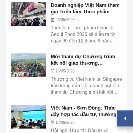
thương, quy tụ hơn 100 doanh
Doanh nghiệp Việt Nam tham
nghiệp hai nước.
gia Triển lãm Thực phẩm
Quốc tế Seoul Food 2026
26/05/2026
Triển lãm Thực phẩm Quốc tế
Seoul Food 2026 sẽ diễn ra từ
ngày 09 đến 12 tháng 6 năm
2026 tại Trung tâm Triển lãm
Quốc tế Hàn Quốc (KINTEX),
Mời tham dự Chương trình
Seoul. Đây là một trong những
kết nối giao thương
triển lãm chuyên ngành thực
“Singapore - Vietnam and
26/05/2026
phẩm có quy mô lớn và uy tín
Beyond: Building the
Thương vụ Việt Nam tại Singapre
hàng đầu châu Á, do Cơ quan
Regional Halal Value Chain”
trân trọng mời các doanh nghiệp
Xúc tiến thương mại và Đầu tư
tham dự Chương trình kết nối
Hàn Quốc (KOTRA) chủ trì, được
giao thương “Singapore–Vietnam
tổ chức thường niên từ năm
and Beyond: Building the
1983.
Việt Nam - Sơn Đông: Thúc
Regional Halal Value Chain”. Đây
đẩy hợp tác đầu tư, thương
là sự kiện được tổ chức thường
mại, mở rộng liên kết chuỗi
18/05/2026
niên nhằm thúc đẩy phát triển
cung ứng khu vực
Hội nghị Hợp tác Đầu tư và
ngành công nghiệp Halal Việt