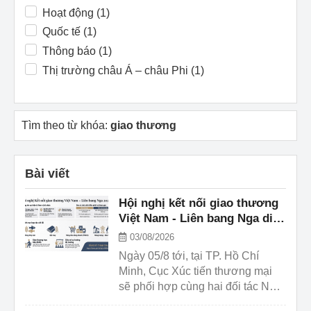
Hoạt động (1)
Quốc tế (1)
Thông báo (1)
Thị trường châu Á – châu Phi (1)
Tìm theo từ khóa:
giao thương
Bài viết
Hội nghị kết nối giao thương
Việt Nam - Liên bang Nga diễn
ra ngày 5/8
03/08/2026
Ngày 05/8 tới, tại TP. Hồ Chí
Minh, Cục Xúc tiến thương mại
sẽ phối hợp cùng hai đối tác Nga
tổ chức hội nghị kết nối giao