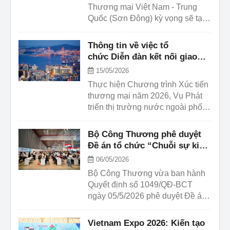
Thương mại Việt Nam - Trung
Nam và xúc tiến thương mại các
Quốc (Sơn Đông) kỳ vọng sẽ tạo
sản phẩm Việt Nam vào các thị
thêm nhiều kết nối chiến lược,
trường Halal khu ...
mở ra các cơ hội hợp tác đầu tư -
Thông tin về việc tổ
thương mại thực chất giữa cộng
chức Diễn đàn kết nối giao
đồng doanh nghiệp Việt Nam và
thương doanh nghiệp Việt
15/05/2026
Sơn Đông, góp phần thúc đẩy
Nam – Hàn Quốc
Thực hiện Chương trình Xúc tiến
quan hệ hợp tác kinh tế song
thương mại năm 2026, Vụ Phát
phương Việt Nam - Trung Quốc
triển thị trường nước ngoài phối
phát triển ngày càng sâu rộng,
hợp với các cơ quan liên quan
cân bằng và bền vững.
của Việt Nam, Hàn Quốc tổ
Bộ Công Thương phê duyệt
chức Đoàn doanh nghiệp Việt
Đề án tổ chức “Chuỗi sự kiện
Nam đi xúc tiến thương mại tại
kết nối chuỗi cung ứng hàng
06/05/2026
thành phố Busan và các
hóa quốc tế 2026"
Bộ Công Thương vừa ban hành
tỉnh/thành phố khu vực miền
Quyết định số 1049/QĐ-BCT
Nam, Hàn Quốc, cụ thể như sau:
ngày 05/5/2026 phê duyệt Đề án
tổ chức “Chuỗi sự kiện kết nối
chuỗi cung ứng hàng hóa quốc tế
Vietnam Expo 2026: Kiến tạo
2026 - Viet Nam International