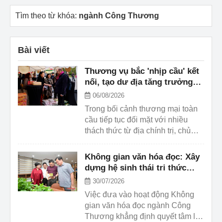
Tìm theo từ khóa:
ngành Công Thương
Bài viết
Thương vụ bắc 'nhịp cầu' kết
nối, tạo dư địa tăng trưởng
cho ngành Công Thương
06/08/2026
Trong bối cảnh thương mại toàn
cầu tiếp tục đối mặt với nhiều
thách thức từ địa chính trị, chủ
nghĩa bảo hộ và xu hướng xanh
hóa chuỗi cung ứng, ngành Công
Không gian văn hóa đọc: Xây
Thương Việt Nam vẫn duy trì
dựng hệ sinh thái tri thức
được đà tăng trưởng tích cực
ngành Công Thương
30/07/2026
trong 6 tháng đầu năm 2026. Bên
Việc đưa vào hoạt động Không
cạnh những con số ấn tượng về
gian văn hóa đọc ngành Công
xuất nhập khẩu, dấu ấn của
Thương khẳng định quyết tâm lan
ngành còn được thể hiện ở việc