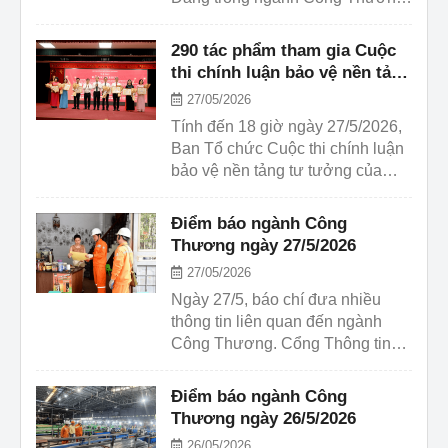
năm 2026 yêu cầu các tác giả,
nhóm tác giả nộp đầy đủ cả bản
290 tác phẩm tham gia Cuộc
cứng và bản mềm qua email:
thi chính luận bảo vệ nền tảng
cuocthichinhluanbct@gmail.com
tư tưởng của Đảng trong
27/05/2026
trước 15 giờ ngày 28/5.
ngành Công Thương năm
Tính đến 18 giờ ngày 27/5/2026,
2026
Ban Tổ chức Cuộc thi chính luận
bảo vệ nền tảng tư tưởng của
Đảng trong ngành Công Thương
năm 2026 đã nhận được 290 bài
Điểm báo ngành Công
dự thi từ các tổ chức đảng trực
Thương ngày 27/5/2026
thuộc Đảng ủy Bộ Công Thương.
27/05/2026
Ngày 27/5, báo chí đưa nhiều
thông tin liên quan đến ngành
Công Thương. Cổng Thông tin
điện tử Bộ Công Thương xin
điểm lại một số thông tin đáng
Điểm báo ngành Công
chú ý.
Thương ngày 26/5/2026
26/05/2026