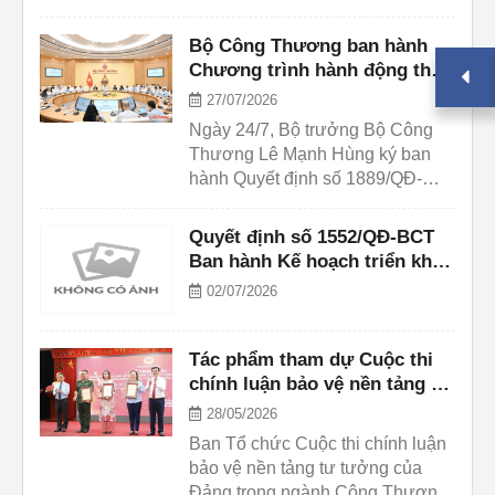
tỏa tri thức, nâng cao năng lực
mở rộng không ...
đội ngũ cán bộ, đáp ứng yêu cầu
Bộ Công Thương ban hành
phát triển.
Chương trình hành động thực
hiện mục tiêu tăng trưởng hai
27/07/2026
con số
Ngày 24/7, Bộ trưởng Bộ Công
Thương Lê Mạnh Hùng ký ban
hành Quyết định số 1889/QĐ-
BCT về Chương trình hành động
của ngành Công Thương thực
Quyết định số 1552/QĐ-BCT
hiện Nghị quyết số 168/NQ-CP
Ban hành Kế hoạch triển khai
ngày 27/6/2026 của Chính phủ về
thực hiện Chiến lược hoàn
02/07/2026
cập nhật kịch bản tăng trưởng và
thiện pháp luật ngành Công
giải pháp trọng tâm trong các quý
Thương giai đoạn 2026 –
còn lại nhằm thực hiện mục tiêu
2030.
Tác phẩm tham dự Cuộc thi
tăng trưởng năm 2026 phấn đấu
chính luận bảo vệ nền tảng tư
từ 10% trở lên gắn ...
tưởng trong ngành Công
28/05/2026
Thương cần bổ sung bản
Ban Tổ chức Cuộc thi chính luận
mềm
bảo vệ nền tảng tư tưởng của
Đảng trong ngành Công Thương