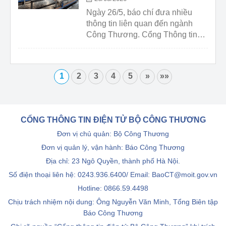
Ngày 26/5, báo chí đưa nhiều
thông tin liên quan đến ngành
Công Thương. Cổng Thông tin
điện tử Bộ Công Thương xin
điểm lại một số thông tin đáng
chú ý.
1
2
3
4
5
»
»»
CỔNG THÔNG TIN ĐIỆN TỬ BỘ CÔNG THƯƠNG
Đơn vị chủ quản: Bộ Công Thương
Đơn vị quản lý, vận hành: Báo Công Thương
Địa chỉ: 23 Ngô Quyền, thành phố Hà Nội.
Số điện thoại liên hệ: 0243.936.6400/ Email: BaoCT@moit.gov.vn
Hotline:
0866.59.4498
Chịu trách nhiệm nội dung: Ông Nguyễn Văn Minh, Tổng Biên tập
Báo Công Thương