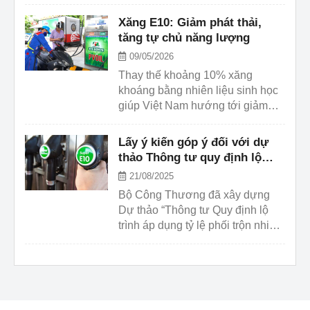
tỉnh, thành phố về việc tăng
cường các hoạt động truyền
Xăng E10: Giảm phát thải,
thông về xăng E10.
tăng tự chủ năng lượng
09/05/2026
Thay thế khoảng 10% xăng
khoáng bằng nhiên liệu sinh học
giúp Việt Nam hướng tới giảm
phụ thuộc nhập khẩu, tăng tự chủ
năng lượng và giảm phát thải.
Lấy ý kiến góp ý đối với dự
thảo Thông tư quy định lộ
trình áp dụng tỷ lệ phối trộn
21/08/2025
nhiên liệu sinh học với nhiên
Bộ Công Thương đã xây dựng
liệu truyền thống tại Việt Nam
Dự thảo “Thông tư Quy định lộ
trình áp dụng tỷ lệ phối trộn nhiên
liệu sinh học với nhiên liệu truyền
thống tại Việt Nam”, nhằm thúc
đẩy năng lượng sạch và hướng
tới mục tiêu phát thải ròng bằng
“0” vào 2050. Bộ đề nghị các tổ