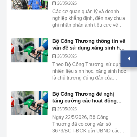
26/05/2026
Các cơ quan quản lý và doanh
nghiệp khẳng định, đến nay chưa
ghi nhận phản ánh tiêu cực về
chất lượng xăng sinh học E10 đối
với động cơ.
Bộ Công Thương thông tin về
vấn đề sử dụng xăng sinh học
E10
26/05/2026
Theo Bộ Công Thương, sử dụng
nhiên liệu sinh học, xăng sinh học
là chủ trương đúng đắn của
Chính phủ, góp phần ổn định,
đảm bảo an ninh năng lượng
Bộ Công Thương đề nghị
quốc gia.
tăng cường các hoạt động
truyền thông về xăng E10
25/05/2026
Ngày 22/5/2026, Bộ Công
Thương đã có công văn số
3673/BCT-ĐCK gửi UBND các