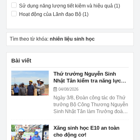
Sử dụng năng lượng tiết kiệm và hiệu quả (1)
Hoạt động của Lãnh đạo Bộ (1)
Tìm theo từ khóa:
nhiên liệu sinh học
Bài viết
Thứ trưởng Nguyễn Sinh
Nhật Tân kiểm tra năng lực
sản xuất nhiên liệu sinh học
04/08/2026
tại miền Trung
Ngày 3/8, Đoàn công tác do Thứ
trưởng Bộ Công Thương Nguyễn
Sinh Nhật Tân làm Trưởng đoàn
đã làm việc với các nhà máy sản
xuất ethanol (E100) tại miền
Xăng sinh học E10 an toàn
Trung.
cho động cơ!