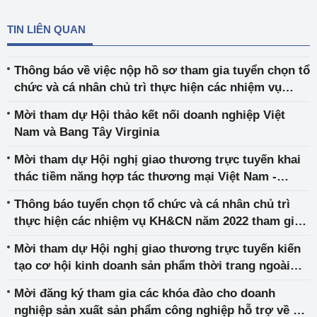
TIN LIÊN QUAN
Thông báo về việc nộp hồ sơ tham gia tuyển chọn tổ
chức và cá nhân chủ trì thực hiện các nhiệm vụ
khoa học và công nghệ cấp Bộ (đợt 1) bắt đầu thực
Mời tham dự Hội thảo kết nối doanh nghiệp Việt
hiện trong Kế hoạch Khoa học và Công nghệ năm
Nam và Bang Tây Virginia
2022
Mời tham dự Hội nghị giao thương trực tuyến khai
thác tiềm năng hợp tác thương mại Việt Nam -
Tunisia 2021
Thông báo tuyển chọn tổ chức và cá nhân chủ trì
thực hiện các nhiệm vụ KH&CN năm 2022 tham gia
“Chương trình Khoa học và Công nghệ trọng điểm
Mời tham dự Hội nghị giao thương trực tuyến kiến
cấp quốc gia phục vụ đổi mới, hiện đại hóa công
tạo cơ hội kinh doanh sản phẩm thời trang ngoài
nghệ khai thác và chế biến khoáng sản đến năm
trời Việt Nam – Hoa Kỳ 2021
2025”
Mời đăng ký tham gia các khóa đào cho doanh
nghiệp sản xuất sản phẩm công nghiệp hỗ trợ về hệ