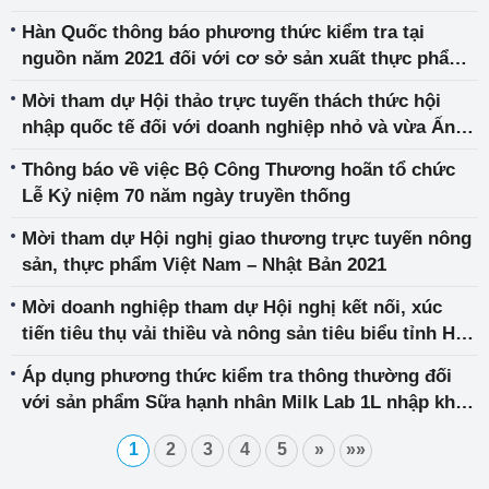
thống quản lý rủi ro theo tiêu chuẩn ISO 31000:2018
Hàn Quốc thông báo phương thức kiểm tra tại
năm 2021
nguồn năm 2021 đối với cơ sở sản xuất thực phẩm
xuất khẩu sang Hàn Quốc
Mời tham dự Hội thảo trực tuyến thách thức hội
nhập quốc tế đối với doanh nghiệp nhỏ và vừa Ấn
Độ - Mê Kông
Thông báo về việc Bộ Công Thương hoãn tổ chức
Lễ Kỷ niệm 70 năm ngày truyền thống
Mời tham dự Hội nghị giao thương trực tuyến nông
sản, thực phẩm Việt Nam – Nhật Bản 2021
Mời doanh nghiệp tham dự Hội nghị kết nối, xúc
tiến tiêu thụ vải thiều và nông sản tiêu biểu tỉnh Hải
Dương 2021
Áp dụng phương thức kiểm tra thông thường đối
với sản phẩm Sữa hạnh nhân Milk Lab 1L nhập khẩu
từ Úc
1
2
3
4
5
»
»»