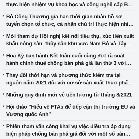
thực hiện nhiệm vụ khoa học và công nghệ cấp Bộ
năm 2022
Bộ Công Thương gia hạn thời gian nhận hồ sơ
tuyển chọn tổ chức, cá nhân chủ trì thực hiện nhiệm
vụ Khoa học và Công nghệ năm 2022
Mời tham dự Hội nghị kết nối tiêu thụ, xúc tiến xuất
khẩu nông sản, thủy sản khu vực Nam Bộ và Tây
Nguyên 2021
Hoa Kỳ ban hành Kết luận cuối cùng đợt rà soát
hành chính thuế chống bán phá giá lần thứ 3 với
sản phẩm ống dẫn dầu nhập khẩu từ Việt Nam
Thay đổi thời hạn và phương thức kiểm tra tại
nguồn năm 2021 đối với cơ sở sản xuất thực phẩm
xuất khẩu sang Hàn Quốc
Những quy định mới về tiền lương từ tháng 8/2021
Hội thảo "Hiểu về FTAs để tiếp cận thị trường EU và
Vương quốc Anh"
Phiên tham vấn công khai vụ việc điều tra áp dụng
biện pháp chống bán phá giá đối với một số sản