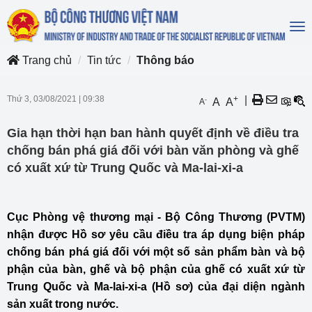
To
na
Trang chủ
Tin tức
Thông báo
Thứ 3, 03/08/2021
|
09:38
+
|
-
A
A
A
Gia hạn thời hạn ban hành quyết định về điều tra
chống bán phá giá đối với bàn văn phòng và ghế
có xuất xứ từ Trung Quốc và Ma-lai-xi-a
Cục Phòng vệ thương mại - Bộ Công Thương (PVTM)
nhận được Hồ sơ yêu cầu điều tra áp dụng biện pháp
chống bán phá giá đối với một số sản phẩm bàn và bộ
phận của bàn, ghế và bộ phận của ghế có xuất xứ từ
Trung Quốc và Ma-lai-xi-a (Hồ sơ) của đại diện ngành
sản xuất trong nước.