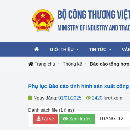
GIỚI THIỆU
TIN TỨC
VĂ
Trang chủ
Thống kê
Báo cáo tổng hợp
Lãnh đạo Bộ
Hoạt động
Văn 
Phụ lục Báo cáo tình hình sản xuất côn
Chức năng nhiệm vụ
Giải thưởng Công n
Văn 
mại, Dịch vụ Việt N
Ngày đăng:
01/01/2025
2420
lượt xem
Cơ cấu tổ chức
Văn 
Công Thương 57
Danh sách file (1 files)
THANG_12_-_
Tải về
Xem trước
Hoạt động của Bộ t