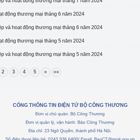
iệp và hoạt động thương mại tháng 7 năm 2024
Cơ sở sản xuất, sửa chữa chai chứa 
LPG
oạt động thương mại tháng 6 năm 2024
 và đổi mới sáng 
Tổ chức huấn luyện, bồi dưỡng 
iệp và hoạt động thương mại tháng 6 năm 2024
nghiệp vụ kiểm định kỹ thuật an toàn 
lao động
oạt động thương mại tháng 5 năm 2024
Video bảo vệ môi trường
iệp và hoạt động thương mại tháng 5 năm 2024
tưởng của Đảng
Album ảnh bảo vệ môi trường
2
3
4
5
»
»»
ời dân
Văn bản về môi trường
Đọc báo giúp bạn
Khu vực miền Bắc
CỔNG THÔNG TIN ĐIỆN TỬ BỘ CÔNG THƯƠNG
ài
Khu vực miền Trung
Hiệp định EVFTA
Đơn vị chủ quản: Bộ Công Thương
ớc
Khu vực miền Nam
Thị trường châu Á – châu Phi
Đơn vị quản lý, vận hành: Báo Công Thương
Địa chỉ: 23 Ngô Quyền, thành phố Hà Nội.
đưa nghị quyết 
Thị trường châu Âu – châu Mỹ
Số điện thoại liên hệ: 0243.936.6400/ Email: BaoCT@moit.gov.vn
g vào cuộc sống