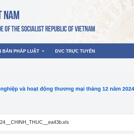
N BẢN PHÁP LUẬT
DVC TRỰC TUYẾN
bản pháp quy
Hoạt động của lãnh đạo Đảng, Nhà 
nước
g nghiệp và hoạt động thương mại tháng 12 năm 202
ghiệp, Thương 
bản điều hành
am 2026
Hoạt động của Lãnh đạo Bộ
bản hợp nhất
Hoạt động của các đơn vị
24__CHINH_THUC__ea43b.xls
rưởng