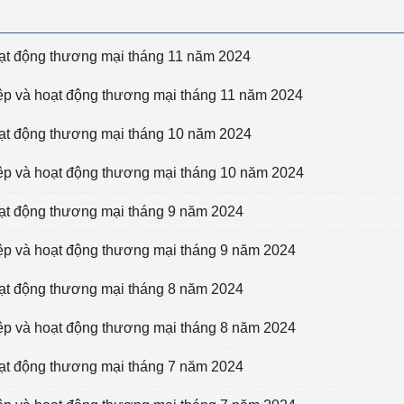
 luận
Họp báo
Thông cáo báo chí
oạt động thương mại tháng 11 năm 2024
Điểm báo
iệp và hoạt động thương mại tháng 11 năm 2024
Nông Lâm Thủy sản
oạt động thương mại tháng 10 năm 2024
n lực
iệp và hoạt động thương mại tháng 10 năm 2024
oạt động thương mại tháng 9 năm 2024
Tổ chức kiểm định kỹ thuật an toàn lao 
iệp và hoạt động thương mại tháng 9 năm 2024
động thuộc thẩm quyền quản lý của 
g Thương
Bộ Công Thương
oạt động thương mại tháng 8 năm 2024
Công Thương
Tổ chức được cấp GCN đăng ký, hoạt 
iệp và hoạt động thương mại tháng 8 năm 2024
động kiểm định thiết bị, dụng cụ điện 
làm việc ở môi trường không có nguy 
oạt động thương mại tháng 7 năm 2024
hiểm khí, bụi nổ
tiết kiệm và 
Hiệu quả năng lượng