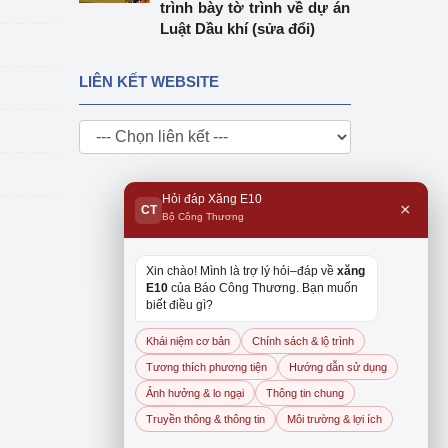
trình bày tờ trình về dự án
Luật Dầu khí (sửa đổi)
LIÊN KẾT WEBSITE
Hỏi đáp Xăng E10
×
CT
Bộ Công Thương
Xin chào! Mình là trợ lý hỏi–đáp về
xăng
E10
của Báo Công Thương. Bạn muốn
biết điều gì?
Khái niệm cơ bản
Chính sách & lộ trình
Tương thích phương tiện
Hướng dẫn sử dụng
Ảnh hưởng & lo ngại
Thông tin chung
Truyền thông & thông tin
Môi trường & lợi ích