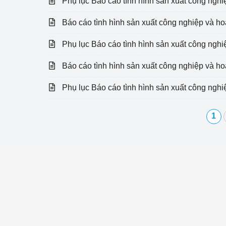
Phụ lục Báo cáo tình hình sản xuất công ngh
hiệu quả
Báo cáo tình hình sản xuất công nghiệp và h
Khoa học, công nghệ
tạo
Phụ lục Báo cáo tình hình sản xuất công ngh
Thông báo
Báo cáo tình hình sản xuất công nghiệp và h
Bảo vệ môi trường
Phụ lục Báo cáo tình hình sản xuất công ngh
Bảo vệ nền tảng tư 
1
Doanh nghiệp - Ngư
Xúc tiến thương mại
Thị trường nước ngo
Thị trường trong nư
Ngành Công Thương 
Đại hội XIV của Đản