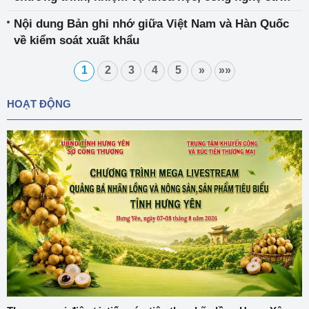
dụng ngân sách
Nội dung Bản ghi nhớ giữa Việt Nam và Hàn Quốc
về kiểm soát xuất khẩu
1
2
3
4
5
»
»»
HOẠT ĐỘNG