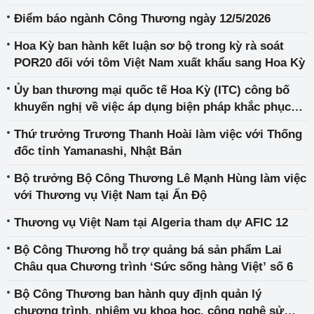
Điểm báo ngành Công Thương ngày 12/5/2026
Hoa Kỳ ban hành kết luận sơ bộ trong kỳ rà soát
POR20 đối với tôm Việt Nam xuất khẩu sang Hoa Kỳ
Ủy ban thương mại quốc tế Hoa Kỳ (ITC) công bố
khuyến nghị về việc áp dụng biện pháp khắc phục
trong vụ việc Hoa Kỳ điều tra tự vệ với sản phẩm
Thứ trưởng Trương Thanh Hoài làm việc với Thống
mặt đá thạch anh (TA-201-79)
đốc tỉnh Yamanashi, Nhật Bản
Bộ trưởng Bộ Công Thương Lê Mạnh Hùng làm việc
với Thương vụ Việt Nam tại Ấn Độ
Thương vụ Việt Nam tại Algeria tham dự AFIC 12
Bộ Công Thương hỗ trợ quảng bá sản phẩm Lai
Châu qua Chương trình ‘Sức sống hàng Việt’ số 6
Bộ Công Thương ban hành quy định quản lý
chương trình, nhiệm vụ khoa học, công nghệ sử