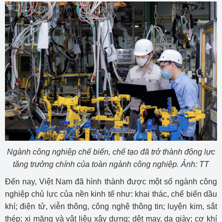
Ngành công nghiệp chế biến, chế tạo đã trở thành động lực
tăng trưởng chính của toàn ngành công nghiệp. Ảnh: TT
Đến nay, Việt Nam đã hình thành được một số ngành công
nghiệp chủ lực của nền kinh tế như: khai thác, chế biến dầu
khí; điện tử, viễn thông, công nghệ thông tin; luyện kim, sắt
thép; xi măng và vật liệu xây dựng; dệt may, da giày; cơ khí