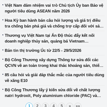
Việt Nam đảm nhiệm vai trò Chủ tịch Ủy ban Bảo vệ
người tiêu dùng ASEAN năm 2026
Hoa Kỳ ban hành bản câu hỏi lượng và giá trị điều
tra chống bán phá giá và chống trợ cấp đối với sản
phẩm máy nén khí nhập khẩu từ Việt Nam
Thương vụ Việt Nam tại Ấn Độ thúc đẩy kết nối
doanh nghiệp thủy sản, quảng bá Vietnam
International Sourcing 2026
Bản tin thị trường Úc từ 22/5 - 29/5/2026
Bộ Công Thương xây dựng Thông tư sửa đổi các
QCVN về an toàn trong khai thác khoáng sản, thiết
bị điện phòng nổ và vật liệu nổ công nghiệp
85 câu hỏi và giải đáp thắc mắc của người tiêu dùng
về xăng E10
Bộ Công Thương lấy ý kiến sửa đổi về chất lượng
natri hydroxit, Poly aluminium chloride (PAC) và
amoniac công nghiệp
1
2
3
4
5
»
»»