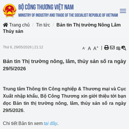
To
na
Trang chủ
Tin tức
Bản tin Thị trường Nông Lâm
Thủy sản
Thứ 6, 29/05/2026
|
21:12
+
|
-
A
A
A
Bản tin Thị trường nông, lâm, thủy sản số ra ngày
29/5/2026
Trung tâm Thông tin Công nghiệp & Thương mại và Cục
Xuất nhập khẩu, Bộ Công Thương xin giới thiệu tới bạn
đọc Bản tin thị trường nông, lâm, thủy sản số ra ngày
29/5/2026.
Chi tiết Bản tin xem
tại đây
.