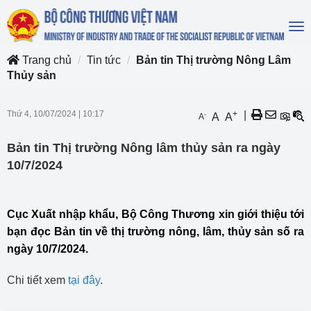
To
na
Trang chủ
Tin tức
Bản tin Thị trường Nông Lâm
Thủy sản
Thứ 4, 10/07/2024
|
10:17
+
|
-
A
A
A
Bản tin Thị trường Nông lâm thủy sản ra ngày
10/7/2024
Cục Xuất nhập khẩu, Bộ Công Thương xin giới thiệu tới
bạn đọc Bản tin về thị trường nông, lâm, thủy sản số ra
ngày 10/7/2024.
Chi tiết xem
tại đây
.