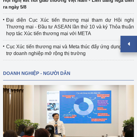
Hội nghị kết nối giao thương Việt Nam - Liên bang Nga diễn
ra ngày 5/8
Đại diện Cục Xúc tiến thương mại tham dự Hội nghị
Thương mại - Đầu tư ASEAN lần thứ 10 và ký Thỏa thuận
hợp tác Xúc tiến thương mại với META
Cục Xúc tiến thương mại và Meta thúc đẩy ứng dụng AI hỗ
trợ doanh nghiệp mở rộng thị trường
DOANH NGHIỆP - NGƯỜI DÂN