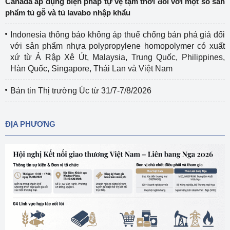
Canada áp dụng biện pháp tự vệ tạm thời đối với một số sản
phẩm tủ gỗ và tủ lavabo nhập khẩu
Indonesia thông báo không áp thuế chống bán phá giá đối
với sản phẩm nhựa polypropylene homopolymer có xuất
xứ từ Ả Rập Xê Út, Malaysia, Trung Quốc, Philippines,
Hàn Quốc, Singapore, Thái Lan và Việt Nam
Bản tin Thị trường Úc từ 31/7-7/8/2026
ĐỊA PHƯƠNG