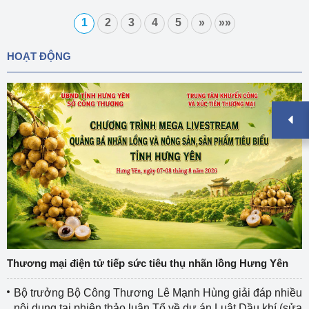
1
2
3
4
5
»
»»
HOẠT ĐỘNG
Thương mại điện tử tiếp sức tiêu thụ nhãn lồng Hưng Yên
Bộ trưởng Bộ Công Thương Lê Mạnh Hùng giải đáp nhiều
nội dung tại phiên thảo luận Tổ về dự án Luật Dầu khí (sửa