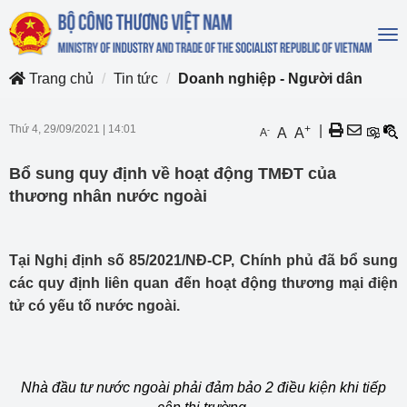
To
na
Trang chủ
Tin tức
Doanh nghiệp - Người dân
Thứ 4, 29/09/2021
|
14:01
+
|
-
A
A
A
Bổ sung quy định về hoạt động TMĐT của
thương nhân nước ngoài
Tại Nghị định số 85/2021/NĐ-CP, Chính phủ đã bổ sung
các quy định liên quan đến hoạt động thương mại điện
tử có yếu tố nước ngoài.
Nhà đầu tư nước ngoài phải đảm bảo 2 điều kiện khi tiếp