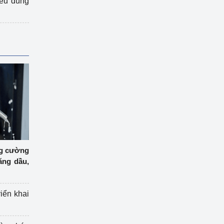
iêu dùng
ng cường
ăng dầu,
riển khai