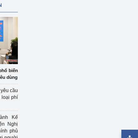
N
phổ biến
iêu dùng
 yêu cầu
loại phí
ành Kế
ện Nghị
ính phủ
ợi người