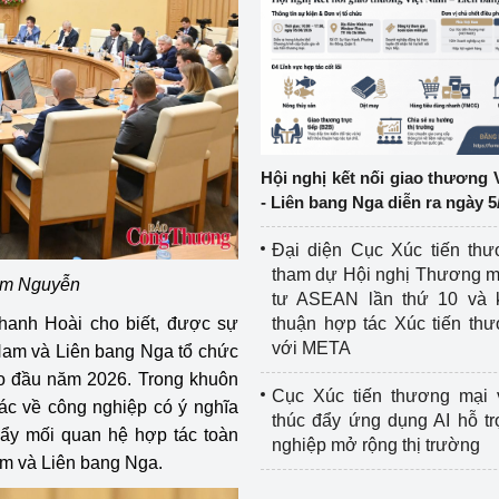
ệp
Công nghiệp nền tảng
ng
Chính sách
Sản xuất công nghiệp
Hội nghị kết nối giao thương 
- Liên bang Nga diễn ra ngày 5
Đại diện Cục Xúc tiến th
tham dự Hội nghị Thương m
am Nguyễn
tư ASEAN lần thứ 10 và 
hanh Hoài cho biết, được sự
thuận hợp tác Xúc tiến th
với META
Nam và Liên bang Nga tổ chức
o đầu năm 2026. Trong khuôn
Cục Xúc tiến thương mại 
ác về công nghiệp có ý nghĩa
thúc đẩy ứng dụng AI hỗ t
 đẩy mối quan hệ hợp tác toàn
nghiệp mở rộng thị trường
Nam và Liên bang Nga.