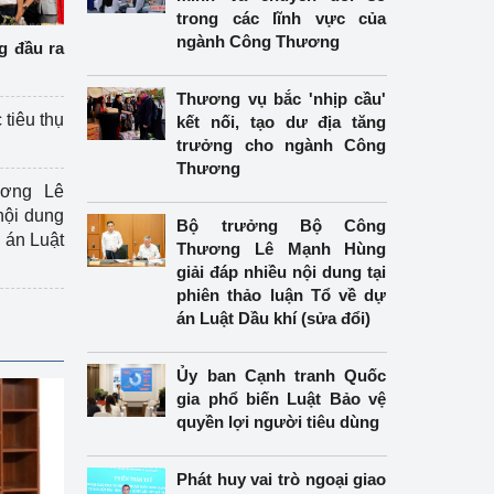
trong các lĩnh vực của
ngành Công Thương
g đầu ra
Thương vụ bắc 'nhịp cầu'
 tiêu thụ
kết nối, tạo dư địa tăng
trưởng cho ngành Công
Thương
ương Lê
nội dung
Bộ trưởng Bộ Công
án Luật
Thương Lê Mạnh Hùng
giải đáp nhiều nội dung tại
phiên thảo luận Tổ về dự
án Luật Dầu khí (sửa đổi)
Ủy ban Cạnh tranh Quốc
gia phổ biến Luật Bảo vệ
quyền lợi người tiêu dùng
Phát huy vai trò ngoại giao