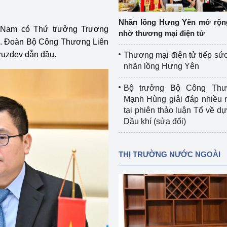
 luận
Họp báo
Nhãn lồng Hưng Yên mở rộn
Thông cáo báo chí
 Nam có Thứ trưởng Trương
nhờ thương mại điện tử
g. Đoàn Bộ Công Thương Liên
Điểm báo
ruzdev dẫn đầu.
Thương mại điện tử tiếp sức
nhãn lồng Hưng Yên
Nông Lâm Thủy sản
Bộ trưởng Bộ Công Th
n lực
Mạnh Hùng giải đáp nhiều 
tại phiên thảo luận Tổ về dự 
Dầu khí (sửa đổi)
Tổ chức kiểm định kỹ thuật an toàn lao 
động thuộc thẩm quyền quản lý của 
THỊ TRƯỜNG NƯỚC NGOÀI
g Thương
Bộ Công Thương
Công Thương
Tổ chức được cấp GCN đăng ký, hoạt 
động kiểm định thiết bị, dụng cụ điện 
làm việc ở môi trường không có nguy 
hiểm khí, bụi nổ
tiết kiệm và 
Hiệu quả năng lượng