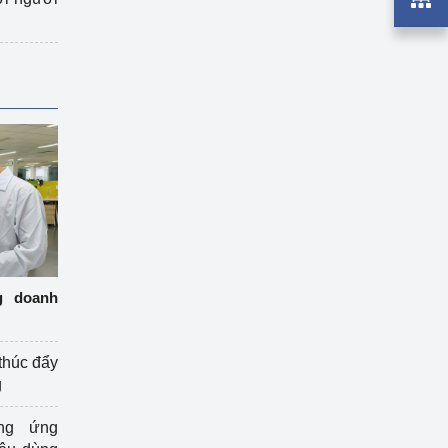
g doanh
thúc đẩy
g
ng ứng