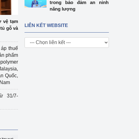
trong bảo đảm an ninh
năng lượng
ự vệ tạm
LIÊN KẾT WEBSITE
tủ gỗ và
 áp thuế
sản phẩm
polymer
Malaysia,
àn Quốc,
t Nam
ừ 31/7-