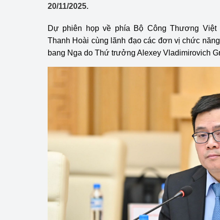
20/11/2025.
Công Thương - Công
Chuyển đổi số
Dự phiên họp về phía Bộ Công Thương Việt
Thanh Hoài cùng lãnh đạo các đơn vị chức năn
Lịch sử phát triển
bang Nga do Thứ trưởng Alexey Vladimirovich G
Bản tin Thị trường 
Phát triển nguồn nhâ
Phát triển bền vững
Tổ chức kiểm định
Văn hóa ngành Côn
Tái cơ cấu ngành 
Quản lý thị trường
Sử dụng năng lượng 