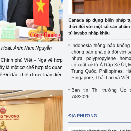
Cơ sở sản xuất, sửa chữa chai chứa 
LPG
 và đổi mới sáng 
Canada áp dụng biện pháp t
Tổ chức huấn luyện, bồi dưỡng 
thời đối với một số sản phẩm 
nghiệp vụ kiểm định kỹ thuật an toàn 
tủ lavabo nhập khẩu
lao động
Indonesia thông báo không
 Hoài. Ảnh: Nam Nguyễn
Video bảo vệ môi trường
chống bán phá giá đối với 
nhựa polypropylene homo
 Chính phủ Việt – Nga về hợp
tưởng của Đảng
Album ảnh bảo vệ môi trường
có xuất xứ từ Ả Rập Xê Út, 
Đây là một cơ chế hợp tác quan
Trung Quốc, Philippines, H
ời dân
Văn bản về môi trường
ệ Đối tác chiến lược toàn diện
Singapore, Thái Lan và Việ
Đọc báo giúp bạn
Khu vực miền Bắc
Bản tin Thị trường Úc t
7/8/2026
ài
Khu vực miền Trung
Hiệp định EVFTA
ớc
Khu vực miền Nam
Thị trường châu Á – châu Phi
ĐỊA PHƯƠNG
đưa nghị quyết 
Thị trường châu Âu – châu Mỹ
g vào cuộc sống