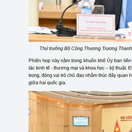
hiệu quả
Khoa học, công nghệ
tạo
Thông báo
Thứ trưởng Bộ Công Thương Trương Thanh
Bảo vệ môi trường
Phiên họp này nằm trong khuôn khổ Ủy ban liên
Bảo vệ nền tảng tư 
tác kinh tế - thương mại và khoa học – kỹ thuật. 
Doanh nghiệp - Ngư
trọng, đóng vai trò chủ đạo nhằm thúc đẩy quan h
giữa hai quốc gia.
Xúc tiến thương mại
Thị trường nước ngo
Thị trường trong nư
Ngành Công Thương 
Đại hội XIV của Đản