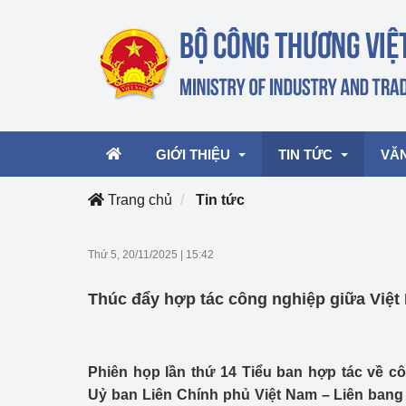
GIỚI THIỆU
TIN TỨC
VĂ
Trang chủ
Tin tức
Lãnh đạo Bộ
Hoạt động
Văn 
Thứ 5, 20/11/2025
|
15:42
Chức năng nhiệm vụ
Giải thưởng Công n
Văn 
Thúc đẩy hợp tác công nghiệp giữa Việt
mại, Dịch vụ Việt N
Cơ cấu tổ chức
Văn 
Công Thương 57
Phiên họp lần thứ 14 Tiểu ban hợp tác về c
Hoạt động của Bộ t
Uỷ ban Liên Chính phủ Việt Nam – Liên bang 