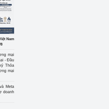
Việt Nam
/8
ương mại
ại - Đầu
ký Thỏa
ương mại
và Meta
rợ doanh