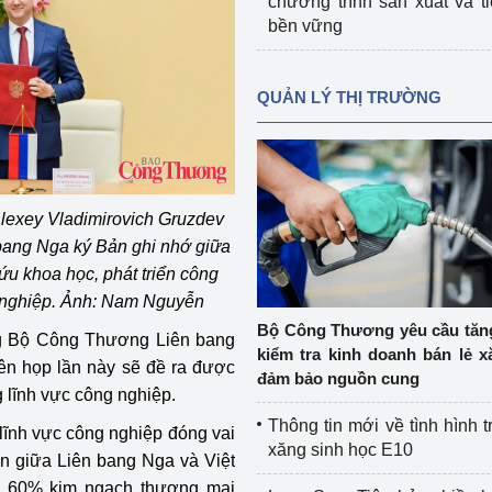
chương trình sản xuất và t
bền vững
QUẢN LÝ THỊ TRƯỜNG
lexey Vladimirovich Gruzdev
bang Nga ký Bản ghi nhớ giữa
u khoa học, phát triển công
g nghiệp. Ảnh: Nam Nguyễn
Bộ Công Thương yêu cầu tă
ng Bộ Công Thương Liên bang
kiểm tra kinh doanh bán lẻ x
ên họp lần này sẽ đề ra được
đảm bảo nguồn cung
lĩnh vực công nghiệp.
Thông tin mới về tình hình t
lĩnh vực công nghiệp đóng vai
xăng sinh học E10
iện giữa Liên bang Nga và Việt
n 60% kim ngạch thương mại