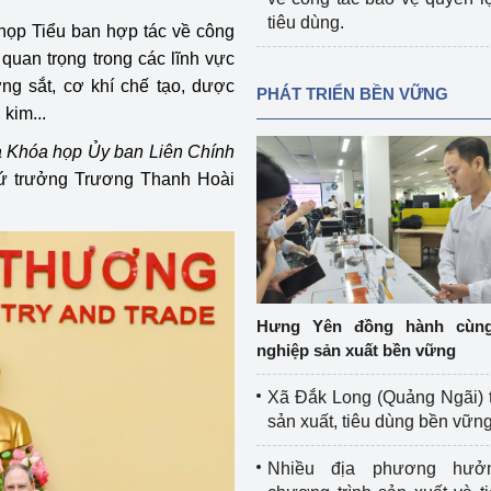
tiêu dùng.
ọp Tiểu ban hợp tác về công
quan trọng trong các lĩnh vực
ng sắt, cơ khí chế tạo, dược
PHÁT TRIỂN BỀN VỮNG
 kim...
ủa Khóa họp Ủy ban Liên Chính
ứ trưởng Trương Thanh Hoài
Hưng Yên đồng hành cùn
nghiệp sản xuất bền vững
Xã Đắk Long (Quảng Ngãi) 
sản xuất, tiêu dùng bền vữn
Nhiều địa phương hưở