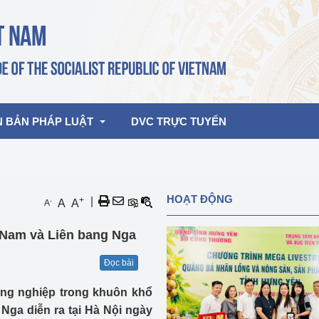
N BẢN PHÁP LUẬT
DVC TRỰC TUYẾN
bản pháp quy
Hoạt động của lãnh đạo Đảng, Nhà 
HOẠT ĐỘNG
+
|
-
A
A
A
nước
ghiệp, Thương 
bản điều hành
 Nam và Liên bang Nga
am 2026
Hoạt động của Lãnh đạo Bộ
bản hợp nhất
Đọc bài
Hoạt động của các đơn vị
ông nghiệp trong khuôn khổ
rưởng
Nga diễn ra tại Hà Nội ngày