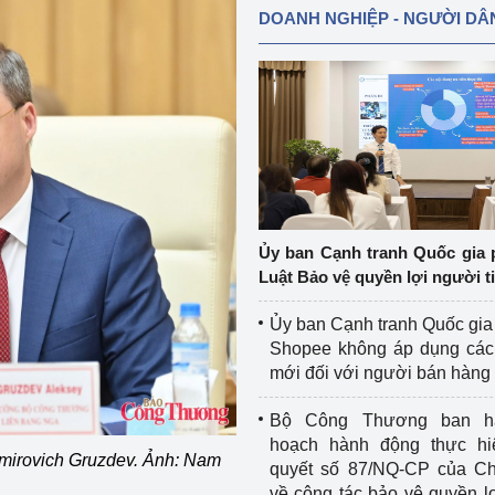
DOANH NGHIỆP - NGƯỜI DÂ
Ủy ban Cạnh tranh Quốc gia 
Luật Bảo vệ quyền lợi người t
Ủy ban Cạnh tranh Quốc gia
Shopee không áp dụng các 
mới đối với người bán hàng
Bộ Công Thương ban h
hoạch hành động thực hi
mirovich Gruzdev. Ảnh: Nam
quyết số 87/NQ-CP của Ch
về công tác bảo vệ quyền l