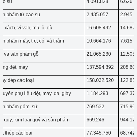
ao su
4.091.828
6.626.
ản phẩm từ cao su
2.435.057
2.945.
úi xách, ví,vali, mũ, ô, dù
16.608.492
14.682
ản phẩm mây, tre, cói và thảm
10.664.176
7.615.
ỗ và sản phẩm gỗ
21.065.230
12.503
àng dệt, may
137.594.392
208.60
iày dép các loại
158.032.520
122.83
guyên phụ liệu dệt, may, da, giày
1.184.293
697.37
ản phẩm gốm, sứ
769.532
715.90
á quý, kim loại quý và sản phẩm
669.246
944.17
ắt thép các loại
77.345.750
68.742