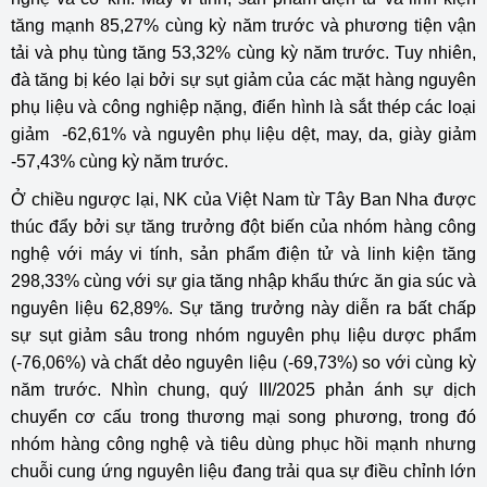
tăng mạnh 85,27% cùng kỳ năm trước và phương tiện vận
tải và phụ tùng tăng 53,32% cùng kỳ năm trước. Tuy nhiên,
đà tăng bị kéo lại bởi sự sụt giảm của các mặt hàng nguyên
phụ liệu và công nghiệp nặng, điển hình là sắt thép các loại
giảm -62,61% và nguyên phụ liệu dệt, may, da, giày giảm
-57,43% cùng kỳ năm trước.
Ở chiều ngược lại, NK của Việt Nam từ Tây Ban Nha được
thúc đẩy bởi sự tăng trưởng đột biến của nhóm hàng công
nghệ với máy vi tính, sản phẩm điện tử và linh kiện tăng
298,33% cùng với sự gia tăng nhập khẩu thức ăn gia súc và
nguyên liệu 62,89%. Sự tăng trưởng này diễn ra bất chấp
sự sụt giảm sâu trong nhóm nguyên phụ liệu dược phẩm
(-76,06%) và chất dẻo nguyên liệu (-69,73%) so với cùng kỳ
năm trước. Nhìn chung, quý III/2025 phản ánh sự dịch
chuyển cơ cấu trong thương mại song phương, trong đó
nhóm hàng công nghệ và tiêu dùng phục hồi mạnh nhưng
chuỗi cung ứng nguyên liệu đang trải qua sự điều chỉnh lớn