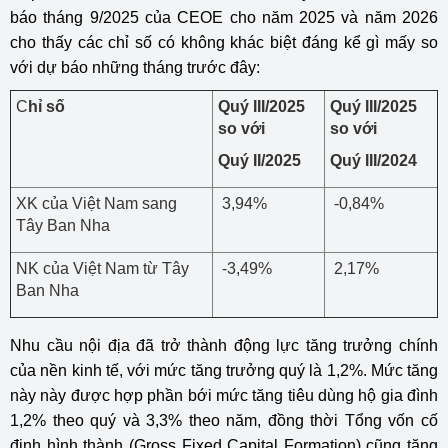
báo tháng 9/2025 của CEOE cho năm 2025 và năm 2026
cho thấy các chỉ số có không khác biệt đáng kể gì mấy so
với dự báo những tháng trước đây:
C
hỉ số
Quý III/2025
Quý III/2025
so với
so với
Quý II/2025
Quý III/2024
XK của Việt Nam sang
3,94%
-0,84%
Tây Ban Nha
NK của Việt Nam từ Tây
-3,49%
2,17%
Ban Nha
Nhu cầu nội địa đã trở thành động lực tăng trưởng chính
của nền kinh tế, với mức tăng trưởng quý là 1,2%. Mức tăng
này này được hợp phần bới mức tăng tiêu dùng hộ gia đình
1,2% theo quý và 3,3% theo năm, đồng thời Tổng vốn cố
định hình thành (Gross Fixed Capital Formation) cũng tăng