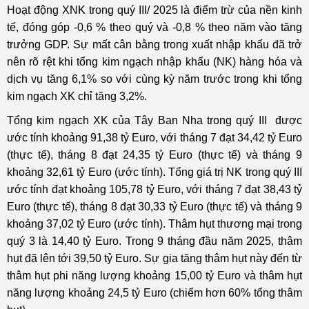
Hoạt động XNK trong quý III/ 2025 là điểm trừ của nền kinh
tế, đóng góp -0,6 % theo quý và -0,8 % theo năm vào tăng
trưởng GDP. Sự mất cân bằng trong xuất nhập khẩu đã trở
nên rõ rệt khi tổng kim ngạch nhập khẩu (NK) hàng hóa và
dịch vụ tăng 6,1% so với cùng kỳ năm trước trong khi tổng
kim ngạch XK chỉ tăng 3,2%.
Tổng kim ngạch XK của Tây Ban Nha trong quý III được
ước tính khoảng 91,38 tỷ Euro, với tháng 7 đạt 34,42 tỷ Euro
(thực tế), tháng 8 đạt 24,35 tỷ Euro (thực tế) và tháng 9
khoảng 32,61 tỷ Euro (ước tính). Tổng giá trị NK trong quý III
ước tính đạt khoảng 105,78 tỷ Euro, với tháng 7 đạt 38,43 tỷ
Euro (thực tế), tháng 8 đạt 30,33 tỷ Euro (thực tế) và tháng 9
khoảng 37,02 tỷ Euro (ước tính). Thâm hụt thương mại trong
quý 3 là 14,40 tỷ Euro. Trong 9 tháng đầu năm 2025, thâm
hụt đã lên tới 39,50 tỷ Euro. Sự gia tăng thâm hụt này đến từ
thâm hụt phi năng lượng khoảng 15,00 tỷ Euro và thâm hụt
năng lượng khoảng 24,5 tỷ Euro (chiếm hơn 60% tổng thâm