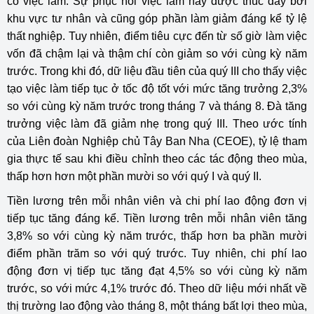
có việc làm. Sự phục hồi việc làm này được thúc đẩy bởi
khu vực tư nhân và cũng góp phần làm giảm đáng kể tỷ lệ
thất nghiệp. Tuy nhiên, điểm tiêu cực đến từ số giờ làm việc
vốn đã chậm lại và thậm chí còn giảm so với cùng kỳ năm
trước. Trong khi đó, dữ liệu đầu tiên của quý III cho thấy việc
tạo việc làm tiếp tục ở tốc độ tốt với mức tăng trưởng 2,3%
so với cùng kỳ năm trước trong tháng 7 và tháng 8. Đà tăng
trưởng việc làm đã giảm nhẹ trong quý III. Theo ước tính
của Liên đoàn Nghiệp chủ Tây Ban Nha (CEOE), tỷ lệ tham
gia thực tế sau khi điều chỉnh theo các tác động theo mùa,
thấp hơn hơn một phần mười so với quý I và quý II.
Tiền lương trên mỗi nhân viên và chi phí lao động đơn vị
tiếp tục tăng đáng kể. Tiền lương trên mỗi nhân viên tăng
3,8% so với cùng kỳ năm trước, thấp hơn ba phần mười
điểm phần trăm so với quý trước. Tuy nhiên, chi phí lao
động đơn vị tiếp tục tăng đạt 4,5% so với cùng kỳ năm
trước, so với mức 4,1% trước đó. Theo dữ liệu mới nhất về
thị trường lao động vào tháng 8, một tháng bất lợi theo mùa,