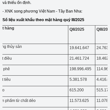
và thiếu ổn định.
- XNK song phương Việt Nam - Tây Ban Nha:
Số liệu xuất khẩu theo mặt hàng quý III/2025
ặt hàng
QII/2025
QIII/20
ng thủy sản
à
19.641.647
24.763
ạt điều
21.461.724
18.462
à phê
198.996.495
114.96
ạt tiêu
5.381.578
4.416.
ạo
615.200
515.17
ản phẩm từ chất dẻo
11.573.625
11.078