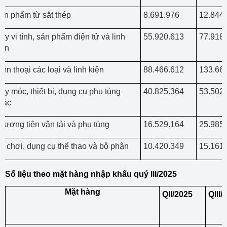
ản phẩm từ sắt thép
8.691.976
12.844
áy vi tính, sản phẩm điện tử và linh
55.920.613
77.918
iện
iện thoại các loại và linh kiện
88.466.612
133.66
áy móc, thiết bị, dụng cụ phụ tùng
40.825.364
53.502
hác
hương tiện vận tải và phụ tùng
16.529.164
25.985
ồ chơi, dụng cụ thể thao và bộ phận
10.420.349
15.161
Số liệu theo mặt hàng nhập khẩu quý III/2025
Mặt hàng
QII/2025
QIII/