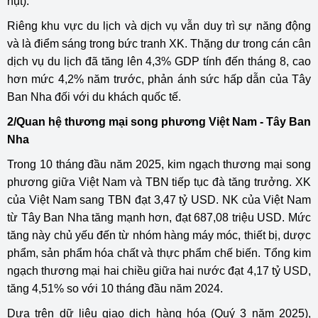
hụt).
Riêng khu vực du lịch và dịch vụ vẫn duy trì sự năng động
và là điểm sáng trong bức tranh XK. Thặng dư trong cán cân
dịch vụ du lịch đã tăng lên 4,3% GDP tính đến tháng 8, cao
hơn mức 4,2% năm trước, phản ánh sức hấp dẫn của Tây
Ban Nha đối với du khách quốc tế.
2/Quan hệ thương mại song phương Việt Nam - Tây Ban
Nha
Trong 10 tháng đầu năm 2025, kim ngạch thương mại song
phương giữa Việt Nam và TBN tiếp tục đà tăng trưởng. XK
của Việt Nam sang TBN đạt 3,47 tỷ USD. NK của Việt Nam
từ Tây Ban Nha tăng mạnh hơn, đạt 687,08 triệu USD. Mức
tăng này chủ yếu đến từ nhóm hàng máy móc, thiết bị, dược
phẩm, sản phẩm hóa chất và thực phẩm chế biến. Tổng kim
ngạch thương mại hai chiều giữa hai nước đạt 4,17 tỷ USD,
tăng 4,51% so với 10 tháng đầu năm 2024.
Dựa trên dữ liệu giao dịch hàng hóa (Quý 3 năm 2025),