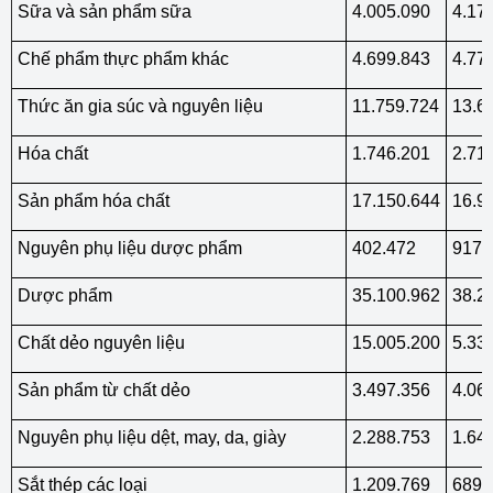
Sữa và sản phẩm sữa
4.005.090
4.17
Chế phẩm thực phẩm khác
4.699.843
4.77
Thức ăn gia súc và nguyên liệu
11.759.724
13.6
Hóa chất
1.746.201
2.71
Sản phẩm hóa chất
17.150.644
16.9
Nguyên phụ liệu dược phẩm
402.472
917.
Dược phẩm
35.100.962
38.2
Chất dẻo nguyên liệu
15.005.200
5.33
Sản phẩm từ chất dẻo
3.497.356
4.06
Nguyên phụ liệu dệt, may, da, giày
2.288.753
1.64
Sắt thép các loại
1.209.769
689.