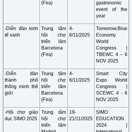
(Fira)
gastronomic
event of the
year
-Diễn đàn kinh
Trung tâm
4-
Tomorrow.Blue
tế xanh
hội chợ
6/11/2025
Economy
triển lãm
World
Barcelona
Congress |
(Fira)
TBEWC 4 – 6
NOV 2025
-Diễn đàn
Trung tâm
4-
Smart City
thành phố
hội chợ
6/11/2025
Expo World
thông minh thế
triển lãm
Congress |
giới
Barcelona
SCEWC 4 - 6
(Fira)
NOV 2025
-Hội chợ giáo
Trung tâm
19-
SIMO
dục SIMO 2025
hội chợ
21/11/2025
EDUCATION
triển lãm
2024 |
Madrid
International