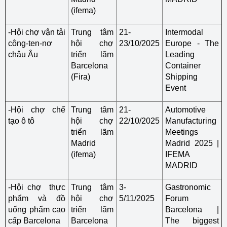
(ifema)
-Hội chợ vận tải
Trung tâm
21-
Intermodal
công-ten-nơ
hội chợ
23/10/2025
Europe - The
châu Âu
triển lãm
Leading
Barcelona
Container
(Fira)
Shipping
Event
-Hội chợ chế
Trung tâm
21-
Automotive
tạo ô tô
hội chợ
22/10/2025
Manufacturing
triển lãm
Meetings
Madrid
Madrid 2025 |
(ifema)
IFEMA
MADRID
-Hội chợ thực
Trung tâm
3-
Gastronomic
phẩm và đồ
hội chợ
5/11/2025
Forum
uống phẩm cao
triển lãm
Barcelona |
cấp Barcelona
Barcelona
The biggest