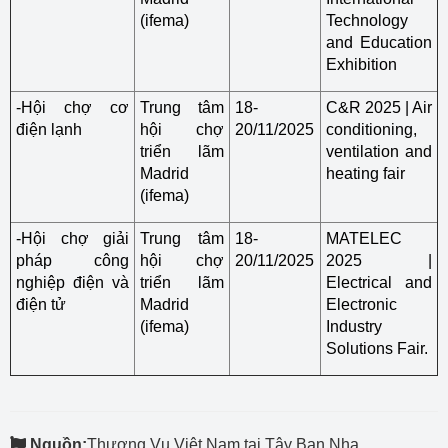
(ifema)
Technology
and Education
Exhibition
-Hội chợ cơ
Trung tâm
18-
C&R 2025 | Air
điện lạnh
hội chợ
20/11/2025
conditioning,
triển lãm
ventilation and
Madrid
heating fair
(ifema)
-Hội chợ giải
Trung tâm
18-
MATELEC
pháp công
hội chợ
20/11/2025
2025 |
nghiệp điện và
triển lãm
Electrical and
điện tử
Madrid
Electronic
(ifema)
Industry
Solutions Fair.
Nguồn:
Thương Vụ Việt Nam tại Tây Ban Nha