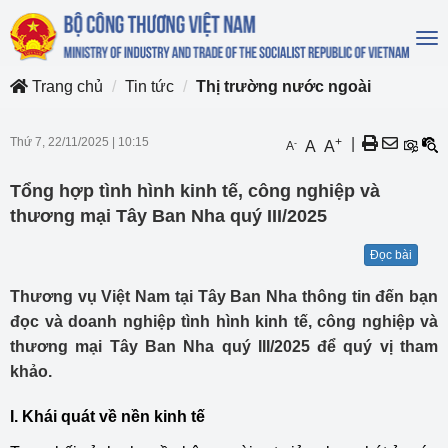
To
na
Trang chủ
Tin tức
Thị trường nước ngoài
Thứ 7, 22/11/2025
|
10:15
+
|
-
A
A
A
Tổng hợp tình hình kinh tế, công nghiệp và
thương mại Tây Ban Nha quý III/2025
Đọc bài
Thương vụ Việt Nam tại Tây Ban Nha thông tin đến bạn
đọc và doanh nghiệp tình hình kinh tế, công nghiệp và
thương mại Tây Ban Nha quý III/2025 để quý vị tham
khảo.
I. Khái quát về nền kinh tế