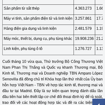
Sản phẩm từ sắt thép
4.363.273
1.66
Máy vi tính, sản phẩm điện tử và linh kiện
3.257.861
17.7
Hàng điện gia dụng và linh kiện
2.481.579
1.19
Máy móc, thiết bị, dụng cụ, phụ tùng khác
19.908.236
21.2
Linh kiện, phụ tùng ô tô
1.276.727
1.13
Cuối tháng 10 vừa qua, Thứ trưởng Bộ Công Thương Việt
Nam Phan Thị Thắng và Quốc vụ khanh Thương mại, Bộ
Kinh tế, Thương mại và Doanh nghiệp TBN Amparo López
Senovilla đã đồng chủ trì Khóa họp lần thứ nhất của Ủy ban
hỗn hợp Việt Nam - TBN về hợp tác kinh tế, thương mại và
đầu tư tại Madrid. Đây là sự kiện quan trọng đánh dấu lần
đầu tiên hai bên thiết lập cơ chế đối thoại định kỳ để rà soát,
trao đổi về các hoạt động hợp tác và đề ra các biện pháp