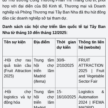
do Thứ trưởng Công Thương Phan Thị Thắng chủ trì, phối
hợp với đại diện của Bộ Kinh tế, Thương mại và Doanh
nghiệp và Phòng Thương mại Tây Ban Nha đã thu hút đông
đảo các doanh nghiệp sở tại tham dự.
Danh sách các hội chợ triển lãm quốc tế tại Tây Ban
Nha từ tháng 10 đến tháng 12/2025:
Tên sự kiện
Địa điểm
Thời gian
Thông tin liên
dự kiến
hệ (website)
-Hội chợ rau
Trung tâm
30/9-
FRUIT
quả toàn cầu
hội chợ
2/10/2025
ATTRACTION
(Fruit Attraction
triển lãm
2025 | Fruit
2025)
Madrid
and Vegetable
(ifema)
Sector Fair
-Hội chợ
Trung tâm
15-
Logistics &
logistics và tự
hội chợ
16/10/2025
Automation
động hóa
triển lãm
2024 | IFEMA
Madrid
MADRID