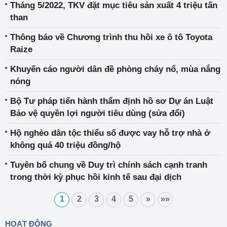
Tháng 5/2022, TKV đặt mục tiêu sản xuất 4 triệu tấn
than
Thông báo về Chương trình thu hồi xe ô tô Toyota
Raize
Khuyến cáo người dân đề phòng cháy nổ, mùa nắng
nóng
Bộ Tư pháp tiến hành thẩm định hồ sơ Dự án Luật
Bảo vệ quyền lợi người tiêu dùng (sửa đổi)
Hộ nghèo dân tộc thiểu số được vay hỗ trợ nhà ở
không quá 40 triệu đồng/hộ
Tuyên bố chung về Duy trì chính sách cạnh tranh
trong thời kỳ phục hồi kinh tế sau đại dịch
1
2
3
4
5
»
»»
HOẠT ĐỘNG