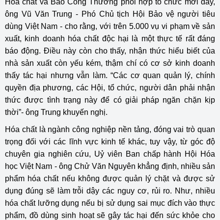
Hóa chất và Báo Công Thương phối hợp tổ chức mới đây,
ông Vũ Văn Trung - Phó Chủ tịch Hội Bảo vệ người tiêu
dùng Việt Nam - cho rằng, với trên 5.000 vụ vi phạm về sản
xuất, kinh doanh hóa chất độc hại là một thực tế rất đáng
báo động. Điều này còn cho thấy, nhận thức hiểu biết của
nhà sản xuất còn yếu kém, thậm chí có cơ sở kinh doanh
thấy tác hại nhưng vẫn làm. “Các cơ quan quản lý, chính
quyền địa phương, các Hội, tổ chức, người dân phải nhận
thức được tình trạng này để có giải pháp ngăn chặn kịp
thời”- ông Trung khuyến nghị.
Hóa chất là ngành công nghiệp nền tảng, đóng vai trò quan
trọng đối với các lĩnh vực kinh tế khác, tuy vậy, từ góc độ
chuyên gia nghiên cứu, Uỷ viên Ban chấp hành Hội Hóa
học Việt Nam - ông Chử Văn Nguyên khẳng định, nhiều sản
phẩm hóa chất nếu không được quản lý chặt và được sử
dụng đúng sẽ làm trỗi dậy các nguy cơ, rủi ro. Như, nhiều
hóa chất lưỡng dụng nếu bị sử dụng sai mục đích vào thực
phẩm, đồ dùng sinh hoạt sẽ gây tác hại đến sức khỏe cho