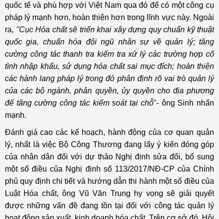
quốc tế và phù hợp với Việt Nam qua đó để có một công cụ
pháp lý mạnh hơn, hoàn thiện hơn trong lĩnh vực này. Ngoài
ra,
"Cục Hóa chất sẽ triển khai xây dựng quy chuẩn kỹ thuật
quốc gia, chuẩn hóa đội ngũ nhân sự về quản lý; tăng
cường công tác thanh tra kiểm tra xử lý các trường hợp cố
tình nhập khẩu, sử dụng hóa chất sai mục đích; hoàn thiện
các hành lang pháp lý trong đó phân định rõ vai trò quản lý
của các bộ ngành, phân quyền, ủy quyền cho địa phương
để tăng cường công tác kiểm soát tại chỗ
"- ông Sinh nhấn
mạnh.
Đánh giá cao các kế hoạch, hành động của cơ quan quản
lý, nhất là việc Bộ Công Thương đang lấy ý kiến đóng góp
của nhân dân đối với dự thảo Nghị định sửa đổi, bổ sung
một số điều của Nghị định số 113/2017/NĐ-CP của Chính
phủ quy định chi tiết và hướng dẫn thi hành một số điều của
Luật Hóa chất, ông Vũ Văn Trung hy vọng sẽ giải quyết
được những vấn đề đang tồn tại đối với công tác quản lý
hoạt động sản xuất, kinh doanh hóa chất. Trên cơ sở đó, Hội