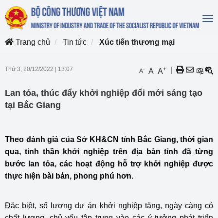
To
na
Trang chủ
Tin tức
Xúc tiến thương mại
Thứ 3, 20/12/2022
|
13:07
+
|
-
A
A
A
Lan tỏa, thúc đẩy khởi nghiệp đổi mới sáng tạo
tại Bắc Giang
Theo đánh giá của Sở KH&CN tỉnh Bắc Giang, thời gian
qua, tinh thần khởi nghiệp trên địa bàn tỉnh đã từng
bước lan tỏa, các hoạt động hỗ trợ khởi nghiệp được
thực hiện bài bản, phong phú hơn.
Đặc biệt, số lượng dự án khởi nghiệp tăng, ngày càng có
chất lượng, chủ yếu tập trung vào các ý tưởng phát triển