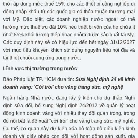
thời áp dụng mức thuế 15% cho các thiết bị công nghiệp di
động nhập khẩu từ các quốc gia có thỏa thuận thương mại
với Mỹ. Đặc biệt, các doanh nghiệp nước ngoài có thể
hưởng mức thuế ưu đãi 10% nếu thiết bị vốn của họ chứa ít
nhất 85% khối lượng thép hoặc nhôm được sản xuất tại Mỹ.
Các quy định này sẽ có hiệu lực đến hết ngày 31/12/2027
với mục tiêu khuyến khích sử dụng nguyên liệu nội địa và
tái thiết chuỗi cung ứng trong nước.
Lĩnh vực thị trường trong nước
Báo Pháp luật TP. HCM đưa tin:
Sửa Nghị định 24 về kinh
doanh vàng: 'Cởi trói' cho vàng trang sức, mỹ nghệ
Ngân hàng Nhà nước đang lấy ý kiến cho dự thảo Nghị
định sửa đổi, bổ sung Nghị định 24/2012 về quản lý hoạt
động kinh doanh vàng với nhiều thay đổi quan trọng, trong
đó nổi bật là đề xuất "cởi trói" cho vàng trang sức, mỹ nghệ.
Cụ thể, cơ quan này dự kiến xóa bỏ toàn bộ điều kiện kinh
doanh và giấy phép con đối với hoạt động sản xuất, gia