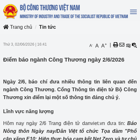
To
na
Trang chủ
Tin tức
Thứ 3, 02/06/2026
|
16:41
+
|
-
A
A
A
Điểm báo ngành Công Thương ngày 2/6/2026
Ngày 2/6, báo chí đưa nhiều thông tin liên quan đến
ngành Công Thương. Cổng Thông tin điện tử Bộ Công
Thương xin điểm lại một số thông tin đáng chú ý.
Lĩnh vực năng lượng
Hôm nay ngày 2/6 Trang điện tử danviet.vn đưa tin:
Báo
Nông thôn Ngày nay/Dân Việt tổ chức Tọa đàm "Phổ
cập xăng E10: Hiện thực hóa cam kết Net Zero và tự chủ