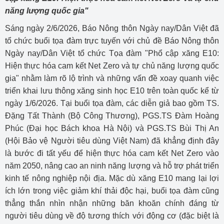
năng lượng quốc gia"
Sáng ngày 2/6/2026, Báo Nông thôn Ngày nay/Dân Việt đã
tổ chức buổi tọa đàm trực tuyến với chủ đề Báo Nông thôn
Ngày nay/Dân Việt tổ chức Tọa đàm "Phổ cập xăng E10:
Hiện thực hóa cam kết Net Zero và tự chủ năng lượng quốc
gia" nhằm làm rõ lộ trình và những vấn đề xoay quanh việc
triển khai lưu thông xăng sinh học E10 trên toàn quốc kể từ
ngày 1/6/2026. Tại buổi tọa đàm, các diễn giả bao gồm TS.
Đặng Tất Thành (Bộ Công Thương), PGS.TS Đàm Hoàng
Phúc (Đại học Bách khoa Hà Nội) và PGS.TS Bùi Thị An
(Hội Bảo vệ Người tiêu dùng Việt Nam) đã khẳng định đây
là bước đi tất yếu để hiện thực hóa cam kết Net Zero vào
năm 2050, nâng cao an ninh năng lượng và hỗ trợ phát triển
kinh tế nông nghiệp nội địa. Mặc dù xăng E10 mang lại lợi
ích lớn trong việc giảm khí thải độc hại, buổi tọa đàm cũng
thẳng thắn nhìn nhận những băn khoăn chính đáng từ
người tiêu dùng về độ tương thích với động cơ (đặc biệt là