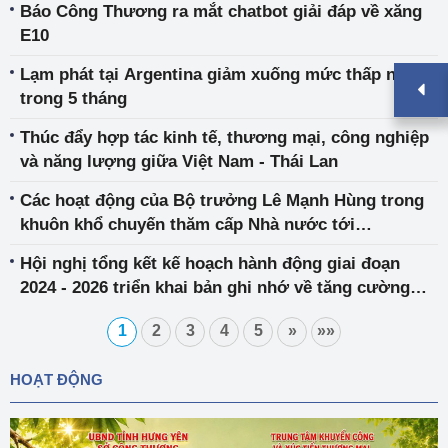
Báo Công Thương ra mắt chatbot giải đáp về xăng
E10
Lạm phát tại Argentina giảm xuống mức thấp nhất
trong 5 tháng
Thúc đẩy hợp tác kinh tế, thương mại, công nghiệp
và năng lượng giữa Việt Nam - Thái Lan
Các hoạt động của Bộ trưởng Lê Mạnh Hùng trong
khuôn khổ chuyến thăm cấp Nhà nước tới
Singapore của Tổng Bí thư, Chủ tịch nước Tô Lâm
Hội nghị tổng kết kế hoạch hành động giai đoạn
2024 - 2026 triển khai bản ghi nhớ về tăng cường
hợp tác kinh tế, thương mại Việt Nam - Trung Quốc
1
2
3
4
5
»
»»
(Quảng Tây)
HOẠT ĐỘNG