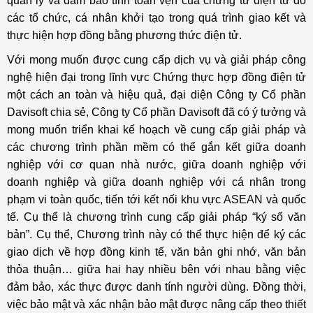
quản lý và đảm bảo tính toàn vẹn của chứng từ điện tử do
các tổ chức, cá nhân khởi tạo trong quá trình giao kết và
thực hiện hợp đồng bằng phương thức điện tử.
Với mong muốn được cung cấp dịch vụ và giải pháp công
nghệ hiện đại trong lĩnh vực Chứng thực hợp đồng điện tử
một cách an toàn và hiệu quả, đại diện Công ty Cổ phần
Davisoft chia sẻ, Công ty Cổ phần Davisoft đã có ý tưởng và
mong muốn triển khai kế hoạch về cung cấp giải pháp và
các chương trình phần mềm có thể gắn kết giữa doanh
nghiệp với cơ quan nhà nước, giữa doanh nghiệp với
doanh nghiệp và giữa doanh nghiệp với cá nhân trong
phạm vi toàn quốc, tiến tới kết nối khu vực ASEAN và quốc
tế. Cụ thể là chương trình cung cấp giải pháp “ký số văn
bản”. Cụ thể, Chương trình này có thể thực hiện để ký các
giao dịch về hợp đồng kinh tế, văn bản ghi nhớ, văn bản
thỏa thuận… giữa hai hay nhiều bên với nhau bằng việc
đảm bảo, xác thực được danh tính người dùng. Đồng thời,
việc bảo mật và xác nhận bảo mật được nâng cấp theo thiết