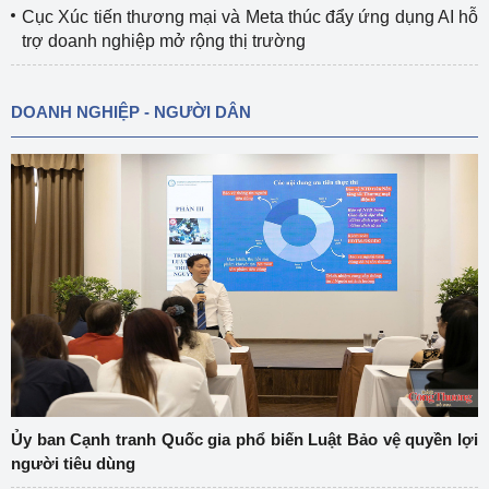
Cục Xúc tiến thương mại và Meta thúc đẩy ứng dụng AI hỗ
trợ doanh nghiệp mở rộng thị trường
DOANH NGHIỆP - NGƯỜI DÂN
Ủy ban Cạnh tranh Quốc gia phổ biến Luật Bảo vệ quyền lợi
người tiêu dùng