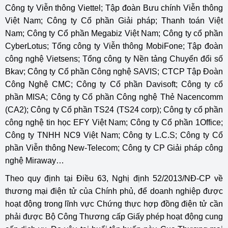
Công ty Viễn thông Viettel; Tập đoàn Bưu chính Viễn thông
Việt Nam; Công ty Cổ phần Giải pháp; Thanh toán Việt
Nam; Công ty Cổ phần Megabiz Việt Nam; Công ty cổ phần
CyberLotus; Tổng công ty Viễn thông MobiFone; Tập đoàn
công nghệ Vietsens; Tổng công ty Nền tảng Chuyển đổi số
Bkav; Công ty Cổ phần Công nghệ SAVIS; CTCP Tập Đoàn
Công Nghệ CMC; Công ty Cổ phần Davisoft; Công ty cổ
phần MISA; Công ty Cổ phần Công nghệ Thẻ Nacencomm
(CA2); Công ty Cổ phần TS24 (TS24 corp); Công ty cổ phần
công nghệ tin học EFY Việt Nam; Công ty Cổ phần 1Office;
Công ty TNHH NC9 Việt Nam; Công ty L.C.S; Công ty Cổ
phần Viễn thông New-Telecom; Công ty CP Giải pháp công
nghệ Miraway…
Theo quy định tại Điều 63, Nghị định 52/2013/NĐ-CP về
thương mại điện tử của Chính phủ, để doanh nghiệp được
hoạt động trong lĩnh vực Chứng thực hợp đồng điện tử cần
phải được Bộ Công Thương cấp Giấy phép hoạt động cung