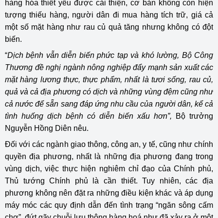
hàng hóa thiết yếu được cải thiện, cơ bản không còn hiện
tượng thiếu hàng, người dân đi mua hàng tích trữ, giá cả
một số mặt hàng như rau củ quả tăng nhưng không có đột
biến.
“
Dịch bệnh vẫn diễn biến phức tạp và khó lường, Bộ Công
Thương đề nghị ngành nông nghiệp đẩy mạnh sản xuất các
mặt hàng lương thực, thực phẩm, nhất là tươi sống, rau củ,
quả và cả địa phương có dịch và những vùng đệm cũng như
cả nước để sẵn sang đáp ứng nhu cầu của người dân, kể cả
tình huống dịch bệnh có diễn biến xấu hơn”,
Bộ trưởng
Nguyễn Hồng Diên nêu.
Đối với các ngành giao thông, công an, y tế, cũng như chính
quyền địa phương, nhất là những địa phương đang trong
vùng dịch, việc thực hiện nghiêm chỉ đạo của Chính phủ,
Thủ tướng Chính phủ là cần thiết. Tuy nhiên, các địa
phương không nên đặt ra những điều kiện khác và áp dụng
máy móc các quy định dẫn đến tình trạng “ngăn sông cấm
chợ”, đứt gãy chuỗi lưu thông hàng hoá như đã xảy ra ở một