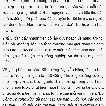
hơn. “Bên cạnh đó, chúng ta phải có lộ trình để các doanh
nghiệp trong nước từng bước tham gia sâu vào chuỗi sản
xuất, cung ứng, nhất là khâu nguyên vật liệu và tiêu thụ sản
phẩm, đồng thời phải bảo đảm quyền lợi tốt hơn cho người
lao động Việt Nam trước mắt và lâu dài”, Bộ trưởng nhấn
mạnh.
Thứ 5
, cần đẩy nhanh tiến độ lập quy hoạch về năng lượng,
điện và khoáng sản, hạ tầng thương mai giai đoạn từ năm
2030 đến 2045 để tổ chức thực hiện một cách linh hoạt, bài
bản, tạo điều kiện cho công nghiệp và thương mại phát
triển.
Về giải pháp thứ sáu, Bộ trưởng Nguyễn Hồng Diên nhấn
mạnh: Trong thời gian tới, Bộ Công Thương sẽ tăng cường
phối hợp với các Bộ, ngành, địa phương trong việc hoàn
thiện chiến lược phát triển ngành Công Thương tại các địa
phương dựa trên tiềm năng, lợi thế của mỗi vùng, miền. “
Bộ
Công Thương kính đề nghị các Ủy ban Quốc hội, các đoàn
đại biểu Quốc hội, các đại biểu Quốc hội tăng cường giám