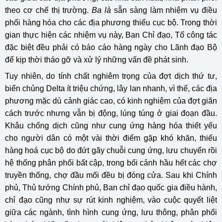
theo cơ chế thị trường.
Ba là
sẵn sàng làm nhiệm vụ điều
phối hàng hóa cho các địa phương thiếu cục bộ. Trong thời
gian thực hiện các nhiệm vụ này, Ban Chỉ đạo, Tổ công tác
đặc biệt đều phải có báo cáo hàng ngày cho Lãnh đạo Bộ
để kịp thời tháo gỡ và xử lý những vấn đề phát sinh.
Tuy nhiên, do tính chất nghiêm trọng của đợt dịch thứ tư,
biến chủng Delta ít triệu chứng, lây lan nhanh, vì thế, các địa
phương mặc dù cảnh giác cao, có kinh nghiệm của đợt giãn
cách trước nhưng vẫn bị động, lúng túng ở giai đoạn đầu.
Khâu chống dịch cũng như cung ứng hàng hóa thiết yếu
cho người dân có một vài thời điểm gặp khó khăn, thiếu
hàng hoá cục bộ do đứt gãy chuỗi cung ứng, lưu chuyển rồi
hệ thống phân phối bất cập, trong bối cảnh hầu hết các chợ
truyền thống, chợ đầu mối đều bị đóng cửa. Sau khi Chính
phủ, Thủ tướng Chính phủ, Ban chỉ đạo quốc gia điều hành,
chỉ đạo cũng như sự rút kinh nghiệm, vào cuộc quyết liệt
giữa các ngành, tình hình cung ứng, lưu thông, phân phối