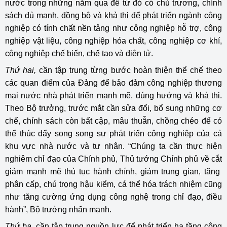
nước trong những năm qua để từ đó có chủ trương, chính
sách đủ mạnh, đồng bộ và khả thi để phát triển ngành công
nghiệp có tính chất nền tảng như công nghiệp hỗ trợ, công
nghiệp vật liệu, công nghiệp hóa chất, công nghiệp cơ khí,
công nghiệp chế biến, chế tạo và điện tử.
Thứ hai,
cần tập trung từng bước hoàn thiện thể chế theo
các quan điểm của Đảng để bảo đảm công nghiệp thương
mại nước nhà phát triển mạnh mẽ, đúng hướng và khả thi.
Theo Bộ trưởng, trước mắt cần sửa đổi, bổ sung những cơ
chế, chính sách còn bất cập, mâu thuẫn, chồng chéo để có
thể thúc đẩy song song sự phát triển công nghiệp của cả
khu vực nhà nước và tư nhân. “Chúng ta cần thực hiện
nghiêm chỉ đạo của Chính phủ, Thủ tướng Chính phủ về cắt
giảm mạnh mẽ thủ tục hành chính, giảm trung gian, tăng
phân cấp, chú trọng hậu kiểm, cá thể hóa trách nhiệm cũng
như tăng cường ứng dụng công nghệ trong chỉ đạo, điều
hành”, Bộ trưởng nhấn mạnh.
Thứ ba
, cần tập trung nguồn lực để phát triển hạ tầng công