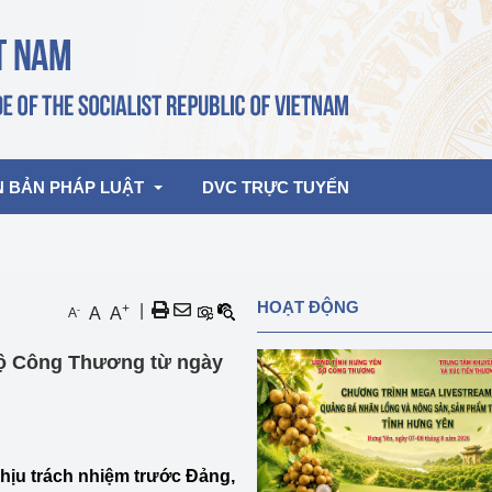
N BẢN PHÁP LUẬT
DVC TRỰC TUYẾN
bản pháp quy
Hoạt động của lãnh đạo Đảng, Nhà 
HOẠT ĐỘNG
+
|
-
A
A
A
nước
ghiệp, Thương 
bản điều hành
Bộ Công Thương từ ngày
am 2026
Hoạt động của Lãnh đạo Bộ
bản hợp nhất
Hoạt động của các đơn vị
rưởng
ịu trách nhiệm trước Đảng,