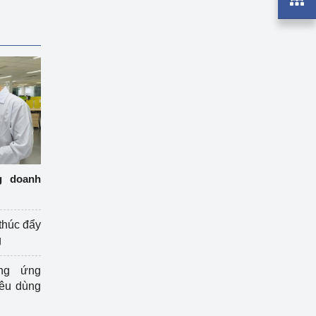
g doanh
thúc đẩy
g
ng ứng
iêu dùng