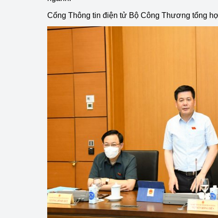
hiệu quả
Cổng Thông tin điện tử Bộ Công Thương tổng hợp 
Khoa học, công nghệ
tạo
Thông báo
Bảo vệ môi trường
Bảo vệ nền tảng tư 
Doanh nghiệp - Ngư
Xúc tiến thương mại
Thị trường nước ngo
Thị trường trong nư
Ngành Công Thương 
Đại hội XIV của Đản