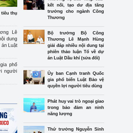
kết nối, tạo dư địa tăng
trưởng cho ngành Công
tiêu thụ
Thương
ương Lê
Bộ trưởng Bộ Công
nội dung
Thương Lê Mạnh Hùng
án Luật
giải đáp nhiều nội dung tại
phiên thảo luận Tổ về dự
án Luật Dầu khí (sửa đổi)
gia phổ
ợi người
Ủy ban Cạnh tranh Quốc
gia phổ biến Luật Bảo vệ
quyền lợi người tiêu dùng
Phát huy vai trò ngoại giao
trong bảo đảm an ninh
năng lượng
Thứ trưởng Nguyễn Sinh