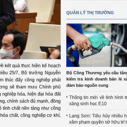
QUẢN LÝ THỊ TRƯỜNG
 về kết quả thực hiện kế hoạch
chiều 25/7, Bộ trưởng Nguyễn
Bộ Công Thương yêu cầu tă
kiểm tra kinh doanh bán lẻ x
m thúc đẩy công nghiệp phát
đảm bảo nguồn cung
Thương sẽ tham mưu Chính phủ
 nghiệp hóa, hiện đại hóa đất
Thông tin mới về tình hình t
ng, chính sách đủ mạnh, đồng
xăng sinh học E10
ó tính chất nền tảng như công
 hóa chất, công nghiệp cơ khí,
Lạng Sơn: Tiêu hủy nhiều 
xâm phạm quyền sở hữu trí 