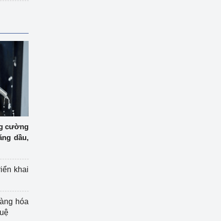
ng cường
ăng dầu,
riển khai
hàng hóa
tuệ