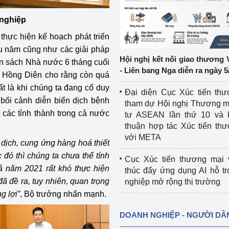
 nghiệp
ệp
Công nghiệp nền tảng
 thực hiện kế hoạch phát triển
ng
Chính sách
ầu năm cũng như các giải pháp
Hội nghị kết nối giao thương 
gân sách Nhà nước 6 tháng cuối
Sản xuất công nghiệp
- Liên bang Nga diễn ra ngày 5
Hồng Diên cho rằng còn quá
t là khi chúng ta đang cố duy
Đại diện Cục Xúc tiến th
g bối cảnh diễn biến dịch bệnh
tham dự Hội nghị Thương m
 các tỉnh thành trong cả nước
tư ASEAN lần thứ 10 và 
thuận hợp tác Xúc tiến th
với META
dịch, cung ứng hàng hoá thiết
đó thì chúng ta chưa thể tính
Cục Xúc tiến thương mại 
ả năm 2021 rất khó thực hiện
thúc đẩy ứng dụng AI hỗ t
 đề ra, tuy nhiên, quan trọng
nghiệp mở rộng thị trường
g lợi”
, Bộ trưởng nhấn mạnh.
DOANH NGHIỆP - NGƯỜI DÂ