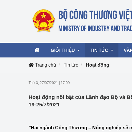
GIỚI THIỆU
TIN TỨC
VĂ
Trang chủ
Tin tức
Hoạt động
Lãnh đạo Bộ
Hoạt động
Văn 
Thứ 3, 27/07/2021
|
17:09
Chức năng nhiệm vụ
Giải thưởng Công n
Văn 
Hoạt động nổi bật của Lãnh đạo Bộ và 
mại, Dịch vụ Việt N
Cơ cấu tổ chức
Văn 
19-25/7/2021
Công Thương 57
Hoạt động của Bộ t
“Hai ngành Công Thương – Nông nghiệp sẽ ch