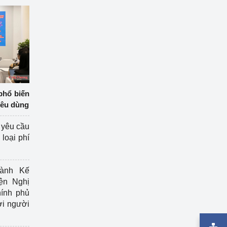
phổ biến
iêu dùng
 yêu cầu
loại phí
ành Kế
ện Nghị
ính phủ
ợi người