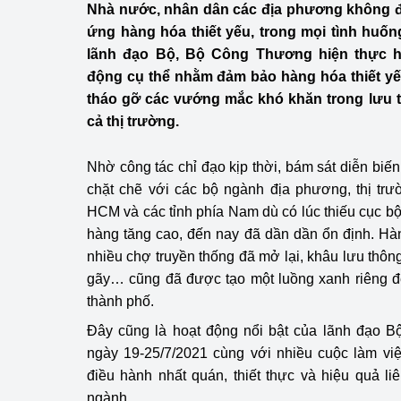
Nhà nước, nhân dân các địa phương không đ
Công Thương - Công
ứng hàng hóa thiết yếu, trong mọi tình huố
Chuyển đổi số
lãnh đạo Bộ, Bộ Công Thương hiện thực h
động cụ thể nhằm đảm bảo hàng hóa thiết y
Lịch sử phát triển
tháo gỡ các vướng mắc khó khăn trong lưu t
cả thị trường.
Bản tin Thị trường 
Phát triển nguồn nhâ
Nhờ công tác chỉ đạo kịp thời, bám sát diễn biến
chặt chẽ với các bộ ngành địa phương, thị tr
Phát triển bền vững
HCM và các tỉnh phía Nam dù có lúc thiếu cục bộ
hàng tăng cao, đến nay đã dần dần ổn định. Hàn
Tổ chức kiểm định
nhiều chợ truyền thống đã mở lại, khâu lưu thôn
gãy… cũng đã được tạo một luồng xanh riêng đ
Văn hóa ngành Côn
thành phố.
Tái cơ cấu ngành 
Đây cũng là hoạt động nổi bật của lãnh đạo B
ngày 19-25/7/2021 cùng với nhiều cuộc làm vi
Quản lý thị trường
điều hành nhất quán, thiết thực và hiệu quả l
Sử dụng năng lượng 
ngành.