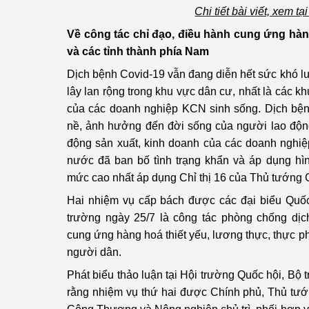
Chi tiết bài viết, xem tạ
Về công tác chỉ đạo, điều hành cung ứng hà
và các tỉnh thành phía Nam
Dịch bệnh Covid-19 vẫn đang diễn hết sức khó l
lây lan rộng trong khu vực dân cư, nhất là các 
của các doanh nghiệp KCN sinh sống. Dịch bện
nề, ảnh hưởng đến đời sống của người lao độn
động sản xuất, kinh doanh của các doanh nghiệ
nước đã ban bố tình trạng khẩn và áp dụng hìn
mức cao nhất áp dụng Chỉ thị 16 của Thủ tướng 
Hai nhiệm vụ cấp bách được các đại biểu Quốc 
trường ngày 25/7 là công tác phòng chống dị
cung ứng hàng hoá thiết yếu, lương thực, thực ph
người dân.
Phát biểu thảo luận tại Hội trường Quốc hội, B
rằng nhiệm vụ thứ hai được Chính phủ, Thủ tư