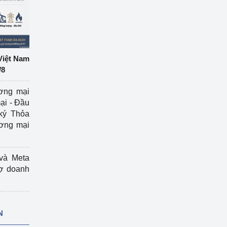
Việt Nam
/8
ương mại
ại - Đầu
ký Thỏa
ương mại
và Meta
rợ doanh
N