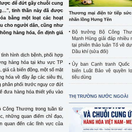
ược để đứt gãy chuỗi cung
 luận
Họp báo
ng…”, tinh thần này đã được
Thương mại điện tử tiếp sức 
Thông cáo báo chí
óa bằng một loạt các hoạt
nhãn lồng Hưng Yên
ếu cho người dân, cũng như
Điểm báo
Bộ trưởng Bộ Công Th
hông hàng hóa, ổn định giá
Mạnh Hùng giải đáp nhiều 
Nông Lâm Thủy sản
tại phiên thảo luận Tổ về dự 
Dầu khí (sửa đổi)
n lực
 tình hình dịch bệnh, phối hợp
ường hàng hóa tại khu vực TP
Ủy ban Cạnh tranh Quốc 
, giá cả biến động, một số mặt
biến Luật Bảo vệ quyền l
g hóa về đầy ắp các siêu thị,
tiêu dùng
Tổ chức kiểm định kỹ thuật an toàn lao 
g phân phối trước nguy cơ đứt
động thuộc thẩm quyền quản lý của 
ể đưa hàng hóa thiết yếu vào
g Thương
Bộ Công Thương
THỊ TRƯỜNG NƯỚC NGOÀI
Công Thương
Tổ chức được cấp GCN đăng ký, hoạt 
ộ Công Thương trong tuần từ
động kiểm định thiết bị, dụng cụ điện 
ệc, những quan điểm chỉ đạo,
làm việc ở môi trường không có nguy 
iên quan đến các lĩnh vực của
hiểm khí, bụi nổ
tiết kiệm và 
Hiệu quả năng lượng