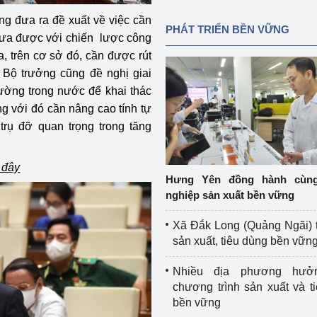
g đưa ra đề xuất về việc cần
PHÁT TRIỂN BỀN VỮNG
hưa được với chiến lược công
a, trên cơ sở đó, cần được rút
, Bộ trưởng cũng đề nghị giai
trường trong nước để khai thác
ng với đó cần nâng cao tính tự
 trụ đỡ quan trọng trong tăng
i đây
Hưng Yên đồng hành cùn
nghiệp sản xuất bền vững
Xã Đắk Long (Quảng Ngãi) 
sản xuất, tiêu dùng bền vữn
Nhiều địa phương hưở
chương trình sản xuất và t
bền vững