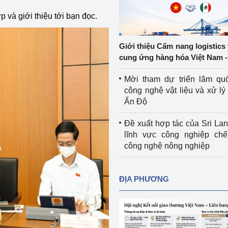
Cơ sở sản xuất, sửa chữa chai chứa 
và giới thiệu tới bạn đọc.
LPG
 và đổi mới sáng 
Tổ chức huấn luyện, bồi dưỡng 
Giới thiệu Cẩm nang logistics
nghiệp vụ kiểm định kỹ thuật an toàn 
cung ứng hàng hóa Việt Nam -
lao động
Mời tham dự triển lãm qu
Video bảo vệ môi trường
công nghệ vật liệu và xử lý 
Ấn Độ
tưởng của Đảng
Album ảnh bảo vệ môi trường
Đề xuất hợp tác của Sri Lan
ời dân
Văn bản về môi trường
lĩnh vực công nghiệp chế
công nghệ nông nghiệp
Đọc báo giúp bạn
Khu vực miền Bắc
ài
Khu vực miền Trung
Hiệp định EVFTA
ĐỊA PHƯƠNG
ớc
Khu vực miền Nam
Thị trường châu Á – châu Phi
đưa nghị quyết 
Thị trường châu Âu – châu Mỹ
g vào cuộc sống