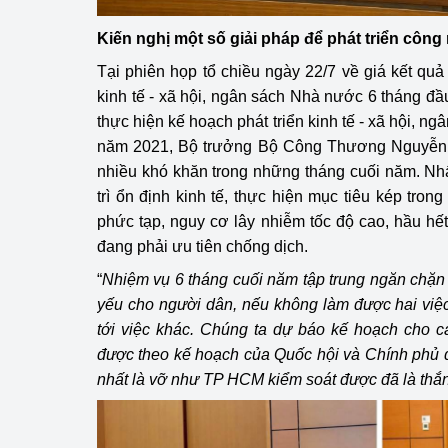
Kiến nghị một số giải pháp để phát triển công
Phát triển công nghi
Tại phiên họp tổ chiều ngày 22/7 về giá kết quả
Phát triển năng lượ
kinh tế - xã hội, ngân sách Nhà nước 6 tháng đ
thực hiện kế hoạch phát triển kinh tế - xã hội, n
năm 2021, Bộ trưởng Bộ Công Thương Nguyễn 
nhiều khó khăn trong những tháng cuối năm. Nhấ
trì ổn định kinh tế, thực hiện mục tiêu kép tron
phức tạp, nguy cơ lây nhiễm tốc độ cao, hầu hết
đang phải ưu tiên chống dịch.
“
Nhiệm vụ 6 tháng cuối năm tập trung ngăn chặn 
yếu cho người dân, nếu không làm được hai việc 
tới việc khác. Chúng ta dự báo kế hoạch cho c
được theo kế hoạch của Quốc hội và Chính phủ đã
nhất là vỡ như TP HCM kiểm soát được đã là thắn