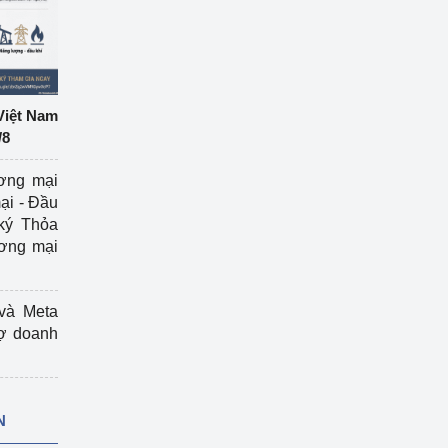
Việt Nam
/8
ương mại
ại - Đầu
ký Thỏa
ương mại
và Meta
rợ doanh
N