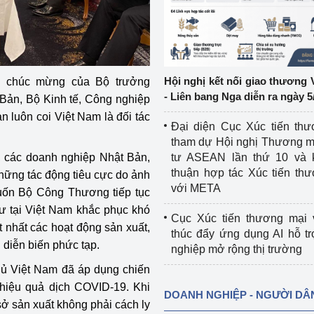
ệp
Công nghiệp nền tảng
ng
Chính sách
Hội nghị kết nối giao thương 
i chúc mừng của Bộ trưởng
Sản xuất công nghiệp
- Liên bang Nga diễn ra ngày 5
Bản, Bộ Kinh tế, Công nghiệp
 luôn coi Việt Nam là đối tác
Đại diện Cục Xúc tiến th
tham dự Hội nghị Thương m
a, các doanh nghiệp Nhật Bản,
tư ASEAN lần thứ 10 và 
thuận hợp tác Xúc tiến th
 những tác động tiêu cực do ảnh
với META
ốn Bộ Công Thương tiếp tục
ư tại Việt Nam khắc phục khó
Cục Xúc tiến thương mại 
t nhất các hoạt động sản xuất,
thúc đẩy ứng dụng AI hỗ t
 diễn biến phức tạp.
nghiệp mở rộng thị trường
ủ Việt Nam đã áp dụng chiến
t hiệu quả dịch COVID-19. Khi
DOANH NGHIỆP - NGƯỜI DÂ
ở sản xuất không phải cách ly