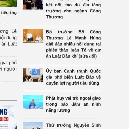
kết nối, tạo dư địa tăng
trưởng cho ngành Công
tiêu thụ
Thương
ương Lê
Bộ trưởng Bộ Công
nội dung
Thương Lê Mạnh Hùng
án Luật
giải đáp nhiều nội dung tại
phiên thảo luận Tổ về dự
án Luật Dầu khí (sửa đổi)
gia phổ
ợi người
Ủy ban Cạnh tranh Quốc
gia phổ biến Luật Bảo vệ
quyền lợi người tiêu dùng
Phát huy vai trò ngoại giao
trong bảo đảm an ninh
năng lượng
Thứ trưởng Nguyễn Sinh