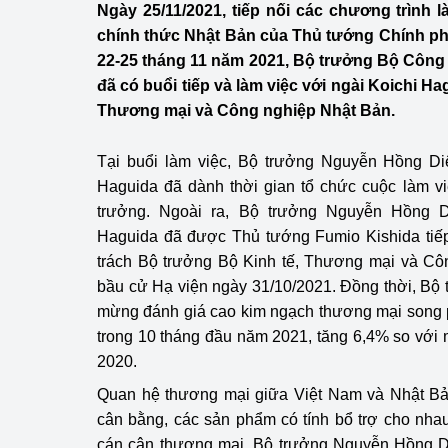
Ngày 25/11/2021, tiếp nối các chương trình 
Công Thương - Công
chính thức Nhật Bản của Thủ tướng Chính p
Chuyển đổi số
22-25 tháng 11 năm 2021, Bộ trưởng Bộ Côn
đã có buổi tiếp và làm việc với ngài Koichi H
Lịch sử phát triển
Thương mại và Công nghiệp Nhật Bản.
Bản tin Thị trường 
Tại buổi làm việc, Bộ trưởng Nguyễn Hồng D
Phát triển nguồn nhâ
Haguida đã dành thời gian tổ chức cuộc làm v
trưởng. Ngoài ra, Bộ trưởng Nguyễn Hồng D
Phát triển bền vững
Haguida đã được Thủ tướng Fumio Kishida tiếp 
trách Bộ trưởng Bộ Kinh tế, Thương mại và Cô
Tổ chức kiểm định
bầu cử Hạ viện ngày 31/10/2021. Đồng thời, Bộ
mừng đánh giá cao kim ngạch thương mại song p
Văn hóa ngành Côn
trong 10 tháng đầu năm 2021, tăng 6,4% so vớ
Tái cơ cấu ngành 
2020.
Quan hệ thương mại giữa Việt Nam và Nhật Bản
Quản lý thị trường
cân bằng, các sản phẩm có tính bổ trợ cho nhau.
Sử dụng năng lượng 
cán cân thương mại, Bộ trưởng Nguyễn Hồng Di