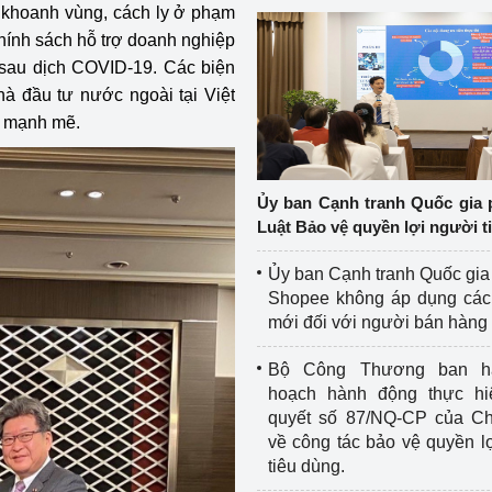
ỉ khoanh vùng, cách ly ở phạm
hính sách hỗ trợ doanh nghiệp
i sau dịch COVID-19. Các biện
à đầu tư nước ngoài tại Việt
i mạnh mẽ.
Ủy ban Cạnh tranh Quốc gia 
Luật Bảo vệ quyền lợi người t
Ủy ban Cạnh tranh Quốc gia
Shopee không áp dụng các 
mới đối với người bán hàng
Bộ Công Thương ban h
hoạch hành động thực hi
quyết số 87/NQ-CP của Ch
về công tác bảo vệ quyền l
tiêu dùng.