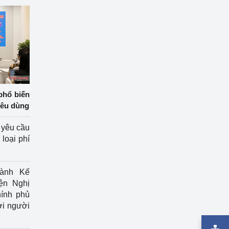
phổ biến
iêu dùng
 yêu cầu
loại phí
ành Kế
ện Nghị
ính phủ
ợi người