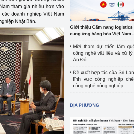
Cơ sở sản xuất, sửa chữa chai chứa 
t Nam tham gia nhiều hơn vào
LPG
ợ các doanh nghiệp Việt Nam
 và đổi mới sáng 
nghiệp Nhật Bản.
Tổ chức huấn luyện, bồi dưỡng 
Giới thiệu Cẩm nang logistics
nghiệp vụ kiểm định kỹ thuật an toàn 
cung ứng hàng hóa Việt Nam -
lao động
Mời tham dự triển lãm qu
Video bảo vệ môi trường
công nghệ vật liệu và xử lý 
Ấn Độ
tưởng của Đảng
Album ảnh bảo vệ môi trường
Đề xuất hợp tác của Sri Lan
ời dân
Văn bản về môi trường
lĩnh vực công nghiệp chế
công nghệ nông nghiệp
Đọc báo giúp bạn
Khu vực miền Bắc
ài
Khu vực miền Trung
Hiệp định EVFTA
ĐỊA PHƯƠNG
ớc
Khu vực miền Nam
Thị trường châu Á – châu Phi
đưa nghị quyết 
Thị trường châu Âu – châu Mỹ
g vào cuộc sống