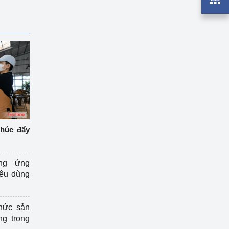
thúc đẩy
ng ứng
iêu dùng
hức sản
ng trong