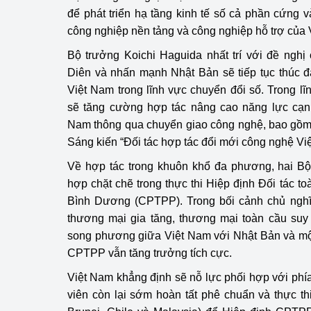
để phát triển hạ tầng kinh tế số cả phần cứng v
công nghiệp nền tảng và công nghiệp hỗ trợ của
Bộ trưởng Koichi Haguida nhất trí với đề ngh
Diên và nhấn mạnh Nhật Bản sẽ tiếp tục thúc đ
Việt Nam trong lĩnh vực chuyển đổi số. Trong l
sẽ tăng cường hợp tác nâng cao năng lực cạnh
Nam thông qua chuyển giao công nghệ, bao gồm 
Sáng kiến “Đối tác hợp tác đổi mới công nghệ Việ
Về hợp tác trong khuôn khổ đa phương, hai Bộ 
hợp chặt chẽ trong thực thi Hiệp định Đối tác t
Bình Dương (CPTPP). Trong bối cảnh chủ nghĩa
thương mại gia tăng, thương mại toàn cầu suy
song phương giữa Việt Nam với Nhật Bản và một
CPTPP vẫn tăng trưởng tích cực.
Việt Nam khẳng định sẽ nỗ lực phối hợp với phí
viên còn lại sớm hoàn tất phê chuẩn và thực 