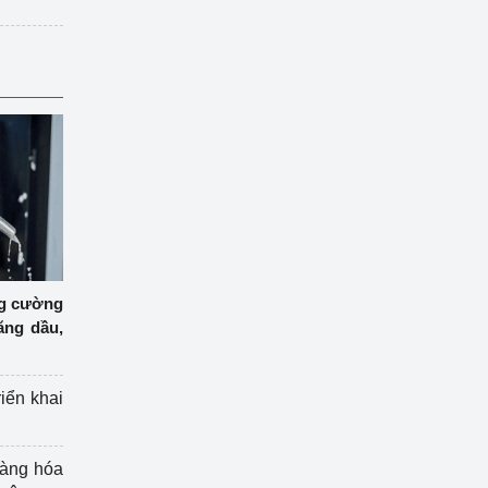
ng cường
ăng dầu,
riển khai
hàng hóa