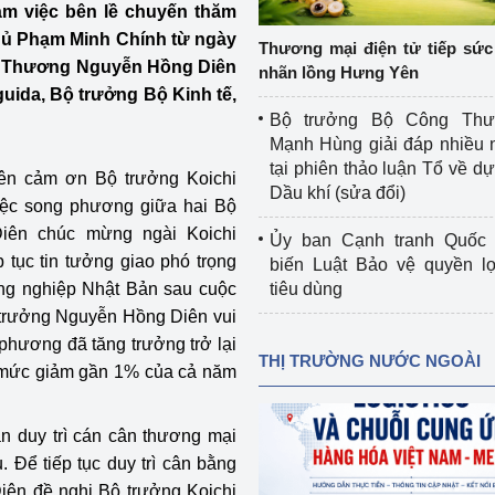
làm việc bên lề chuyến thăm
 luận
Họp báo
hủ Phạm Minh Chính từ ngày
Thương mại điện tử tiếp sức 
Thông cáo báo chí
g Thương Nguyễn Hồng Diên
nhãn lồng Hưng Yên
aguida, Bộ trưởng Bộ Kinh tế,
Điểm báo
Bộ trưởng Bộ Công Th
Mạnh Hùng giải đáp nhiều 
Nông Lâm Thủy sản
tại phiên thảo luận Tổ về dự 
iên cảm ơn Bộ trưởng Koichi
Dầu khí (sửa đổi)
n lực
iệc song phương giữa hai Bộ
iên chúc mừng ngài Koichi
Ủy ban Cạnh tranh Quốc 
tục tin tưởng giao phó trọng
biến Luật Bảo vệ quyền l
ng nghiệp Nhật Bản sau cuộc
tiêu dùng
Tổ chức kiểm định kỹ thuật an toàn lao 
 trưởng Nguyễn Hồng Diên vui
động thuộc thẩm quyền quản lý của 
hương đã tăng trưởng trở lại
g Thương
Bộ Công Thương
THỊ TRƯỜNG NƯỚC NGOÀI
i mức giảm gần 1% của cả năm
Công Thương
Tổ chức được cấp GCN đăng ký, hoạt 
động kiểm định thiết bị, dụng cụ điện 
 duy trì cán cân thương mại
làm việc ở môi trường không có nguy 
 Để tiếp tục duy trì cân bằng
hiểm khí, bụi nổ
tiết kiệm và 
Hiệu quả năng lượng
ên đề nghị Bộ trưởng Koichi