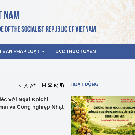
N BẢN PHÁP LUẬT
DVC TRỰC TUYẾN
bản pháp quy
Hoạt động của lãnh đạo Đảng, Nhà 
HOẠT ĐỘNG
+
|
-
A
A
A
nước
ghiệp, Thương 
bản điều hành
ệc với Ngài Koichi
am 2026
Hoạt động của Lãnh đạo Bộ
bản hợp nhất
mại và Công nghiệp Nhật
Hoạt động của các đơn vị
rưởng