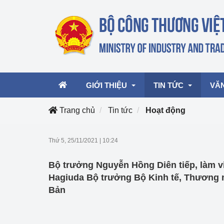
GIỚI THIỆU
TIN TỨC
VĂ
Trang chủ
Tin tức
Hoạt động
Lãnh đạo Bộ
Hoạt động
Văn 
Thứ 5, 25/11/2021
|
10:24
Chức năng nhiệm vụ
Giải thưởng Công n
Văn 
Bộ trưởng Nguyễn Hồng Diên tiếp, làm vi
mại, Dịch vụ Việt N
Cơ cấu tổ chức
Văn 
Hagiuda Bộ trưởng Bộ Kinh tế, Thương 
Công Thương 57
Bản
Hoạt động của Bộ t