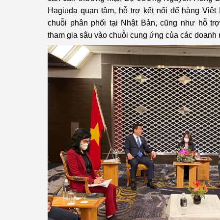
hiệu quả
Hagiuda quan tâm, hỗ trợ kết nối để hàng Việ
chuỗi phân phối tại Nhật Bản, cũng như hỗ tr
Khoa học, công nghệ
tham gia sâu vào chuỗi cung ứng của các doanh 
tạo
Thông báo
Bảo vệ môi trường
Bảo vệ nền tảng tư 
Doanh nghiệp - Ngư
Xúc tiến thương mại
Thị trường nước ngo
Thị trường trong nư
Ngành Công Thương 
Đại hội XIV của Đản