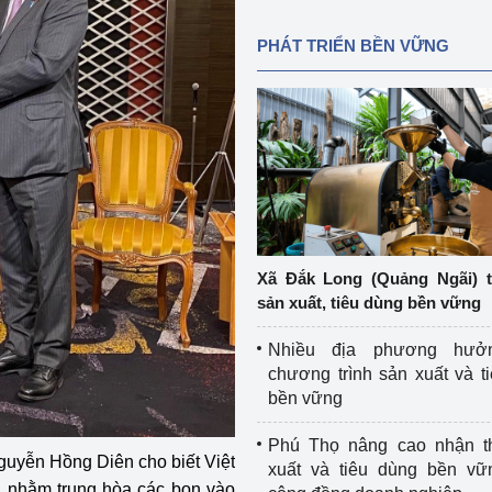
PHÁT TRIỂN BỀN VỮNG
Xã Đắk Long (Quảng Ngãi) 
sản xuất, tiêu dùng bền vững
Nhiều địa phương hưở
chương trình sản xuất và t
bền vững
Phú Thọ nâng cao nhận t
guyễn Hồng Diên cho biết Việt
xuất và tiêu dùng bền vữ
 nhằm trung hòa các bon vào