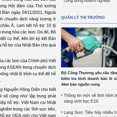
cộng đồng doanh nghiệp
trong Hội đàm của Thủ tướng
 Bản ngày 24/11/2021. Ngoài
QUẢN LÝ THỊ TRƯỜNG
ình chuyển dịch năng lượng ở
châu Á, cam kết hỗ trợ 10 tỷ
trung hòa các bon. Do đó, Bộ
i cụ thể, tiến tới ký kết Bản
a hỗ trợ của Nhật Bản cho quá
òa các bon của Chính phủ Việt
rong ASEAN trong chuyển dịch
Bộ Công Thương yêu cầu tă
ống nhất lộ trình cụ thể để hỗ
kiểm tra kinh doanh bán lẻ x
.
đảm bảo nguồn cung
ởng Nguyễn Hồng Diên cho biết
Thông tin mới về tình hình t
i số cũng như tập trung phát
xăng sinh học E10
iệp hỗ trợ. Việt Nam coi Nhật
ghiệm trong các lĩnh vực trên.
Lạng Sơn: Tiêu hủy nhiều 
 hỗ trợ ODA mới cho Việt nam