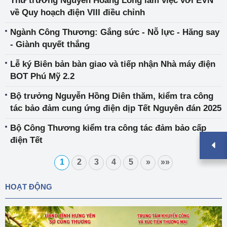
Thứ trưởng Nguyễn Hoàng Long làm việc với EVN
về Quy hoạch điện VIII điều chỉnh
Ngành Công Thương: Gắng sức - Nỗ lực - Hăng say
- Giành quyết thắng
Lễ ký Biên bản bàn giao và tiếp nhận Nhà máy điện
BOT Phú Mỹ 2.2
Bộ trưởng Nguyễn Hồng Diên thăm, kiểm tra công
tác bảo đảm cung ứng điện dịp Tết Nguyên đán 2025
Bộ Công Thương kiểm tra công tác đảm bảo cấp
điện Tết
1
2
3
4
5
»
»»
HOẠT ĐỘNG