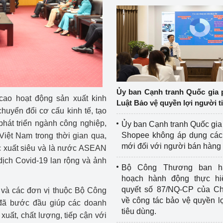
Ủy ban Cạnh tranh Quốc gia 
ao hoạt động sản xuất kinh
Luật Bảo vệ quyền lợi người t
uyển đổi cơ cấu kinh tế, tạo
phát triển ngành công nghiệp,
Ủy ban Cạnh tranh Quốc gia
Shopee không áp dụng các 
Việt Nam trong thời gian qua,
mới đối với người bán hàng
ớc xuất siêu và là nước ASEAN
dịch Covid-19 lan rộng và ảnh
Bộ Công Thương ban h
hoạch hành động thực hi
quyết số 87/NQ-CP của Ch
và các đơn vị thuộc Bộ Công
về công tác bảo vệ quyền l
đã bước đầu giúp các doanh
tiêu dùng.
xuất, chất lượng, tiếp cận với