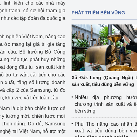
, linh kiện cho các nhà máy
nh tranh, có cơ hội tham gia
PHÁT TRIỂN BỀN VỮNG
như các tập đoàn đa quốc gia
anh nghiệp Việt Nam, nâng cao
ước mang lại giá trị gia tăng
oàn cầu, Bộ trưởng Bộ Công
ng tiếp tục phát huy những
ạt động đầu tư, sản xuất kinh
 trợ tư vấn, cải tiến cho các
Xã Đắk Long (Quảng Ngãi) 
n xuất, tăng số lượng doanh
sản xuất, tiêu dùng bền vững
 và cấp 2 của Samsung, từ đó
Nhiều địa phương hưở
m, khu vực và trên toàn cầu.
chương trình sản xuất và t
Nam là địa bàn chiến lược để
bền vững
ác ý tưởng mới, chiến lược mới
ựa chọn đúng. Do đó, Samsung
Phú Thọ nâng cao nhận t
xuất và tiêu dùng bền vữ
nghệ tại Việt Nam, hỗ trợ một