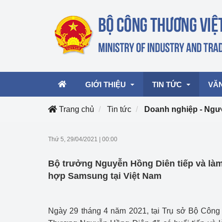
GIỚI THIỆU
TIN TỨC
VĂ
Trang chủ
Tin tức
Doanh nghiệp - Ngư
Lãnh đạo Bộ
Hoạt động
Văn 
Thứ 5, 29/04/2021
|
00:00
Chức năng nhiệm vụ
Giải thưởng Công n
Văn 
Bộ trưởng Nguyễn Hồng Diên tiếp và làm
mại, Dịch vụ Việt N
Cơ cấu tổ chức
Văn 
hợp Samsung tại Việt Nam
Công Thương 57
Hoạt động của Bộ t
Ngày 29 tháng 4 năm 2021, tại Trụ sở Bộ Côn