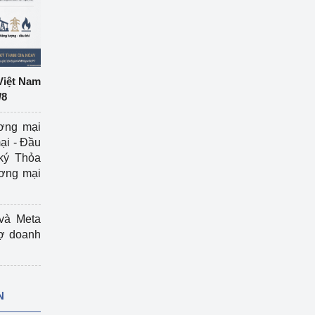
Việt Nam
/8
ương mại
ại - Đầu
ký Thỏa
ương mại
và Meta
rợ doanh
N