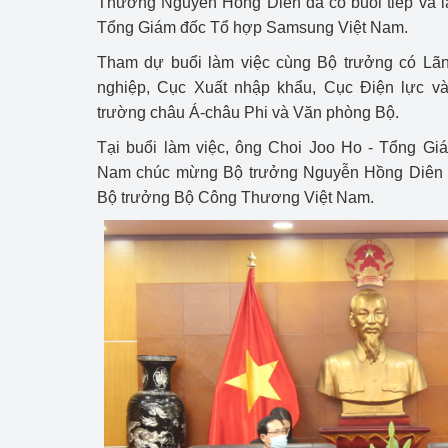
Thương Nguyễn Hồng Diên đã có buổi tiếp và l
Công Thương - Công
Tổng Giám đốc Tổ hợp Samsung Việt Nam.
Chuyển đổi số
Tham dự buổi làm việc cùng Bộ trưởng có Lã
nghiệp, Cục Xuất nhập khẩu, Cục Điện lực và
Lịch sử phát triển
trường châu Á-châu Phi và Văn phòng Bộ.
Bản tin Thị trường 
Tại buổi làm việc, ông Choi Joo Ho - Tổng G
Nam chúc mừng Bộ trưởng Nguyễn Hồng Diên 
Phát triển nguồn nhâ
Bộ trưởng Bộ Công Thương Việt Nam.
Phát triển bền vững
Tổ chức kiểm định
Văn hóa ngành Côn
Tái cơ cấu ngành 
Quản lý thị trường
Sử dụng năng lượng 