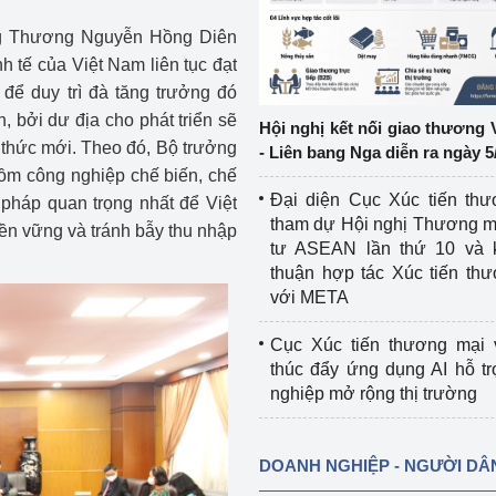
ông Thương Nguyễn Hồng Diên
ệp
Công nghiệp nền tảng
nh tế của Việt Nam liên tục đạt
 để duy trì đà tăng trưởng đó
ng
Chính sách
, bởi dư địa cho phát triển sẽ
Hội nghị kết nối giao thương 
Sản xuất công nghiệp
thức mới. Theo đó, Bộ trưởng
- Liên bang Nga diễn ra ngày 5
gồm công nghiệp chế biến, chế
Đại diện Cục Xúc tiến th
 pháp quan trọng nhất để Việt
tham dự Hội nghị Thương m
bền vững và tránh bẫy thu nhập
tư ASEAN lần thứ 10 và 
thuận hợp tác Xúc tiến th
với META
Cục Xúc tiến thương mại 
thúc đẩy ứng dụng AI hỗ t
nghiệp mở rộng thị trường
DOANH NGHIỆP - NGƯỜI DÂ