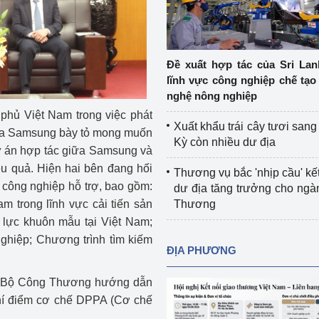
Cơ sở sản xuất, sửa chữa chai chứa 
LPG
 và đổi mới sáng 
Tổ chức huấn luyện, bồi dưỡng 
Đề xuất hợp tác của Sri Lan
nghiệp vụ kiểm định kỹ thuật an toàn 
lĩnh vực công nghiệp chế tạo
lao động
nghệ nông nghiệp
phủ Việt Nam trong việc phát
Video bảo vệ môi trường
Xuất khẩu trái cây tươi san
 phía Samsung bày tỏ mong muốn
Kỳ còn nhiều dư địa
tưởng của Đảng
Album ảnh bảo vệ môi trường
dự án hợp tác giữa Samsung và
u quả. Hiện hai bên đang hối
Thương vụ bắc 'nhịp cầu' kết
ời dân
Văn bản về môi trường
c công nghiệp hỗ trợ, bao gồm:
dư địa tăng trưởng cho ng
m trong lĩnh vực cải tiến sản
Thương
Đọc báo giúp bạn
Khu vực miền Bắc
 lực khuôn mẫu tại Việt Nam;
nghiệp; Chương trình tìm kiếm
ài
Khu vực miền Trung
Hiệp định EVFTA
ĐỊA PHƯƠNG
ớc
Khu vực miền Nam
Thị trường châu Á – châu Phi
c Bộ Công Thương hướng dẫn
 thí điểm cơ chế DPPA (Cơ chế
đưa nghị quyết 
Thị trường châu Âu – châu Mỹ
g vào cuộc sống