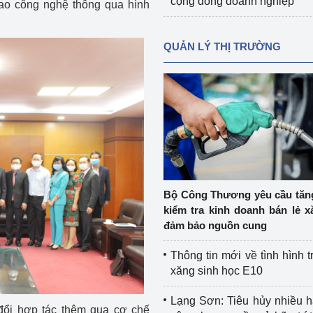
cộng đồng doanh nghiệp
ao công nghệ thông qua hình
QUẢN LÝ THỊ TRƯỜNG
Bộ Công Thương yêu cầu tă
kiểm tra kinh doanh bán lẻ x
đảm bảo nguồn cung
Thông tin mới về tình hình t
xăng sinh học E10
Lạng Sơn: Tiêu hủy nhiều 
đổi hợp tác thêm qua cơ chế