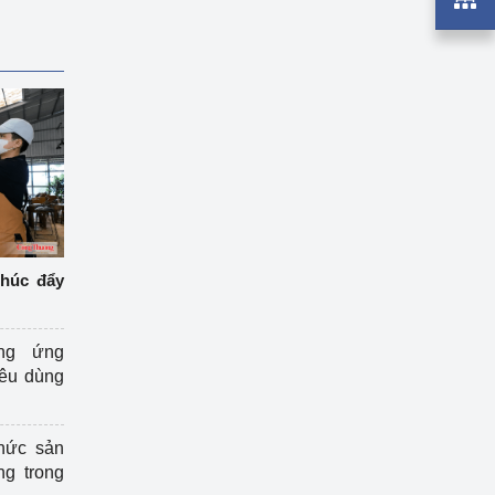
thúc đẩy
ng ứng
iêu dùng
hức sản
ng trong