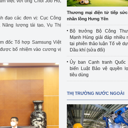
àm việc với ông Choi Joo Ho,
 luận
Họp báo
Thương mại điện tử tiếp sức 
Thông cáo báo chí
nh đạo các đơn vị: Cục Công
nhãn lồng Hưng Yên
 Năng lượng tái tạo, Vụ Thị
Điểm báo
Bộ trưởng Bộ Công Th
Mạnh Hùng giải đáp nhiều 
Nông Lâm Thủy sản
iám đốc Tổ hợp Samsung Việt
tại phiên thảo luận Tổ về dự 
được bổ nhiệm vào cương vị
Dầu khí (sửa đổi)
n lực
Ủy ban Cạnh tranh Quốc 
biến Luật Bảo vệ quyền l
tiêu dùng
Tổ chức kiểm định kỹ thuật an toàn lao 
động thuộc thẩm quyền quản lý của 
g Thương
Bộ Công Thương
THỊ TRƯỜNG NƯỚC NGOÀI
Công Thương
Tổ chức được cấp GCN đăng ký, hoạt 
động kiểm định thiết bị, dụng cụ điện 
làm việc ở môi trường không có nguy 
hiểm khí, bụi nổ
tiết kiệm và 
Hiệu quả năng lượng