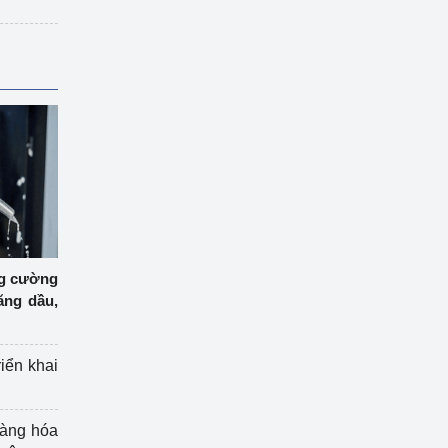
ng cường
ăng dầu,
riển khai
hàng hóa