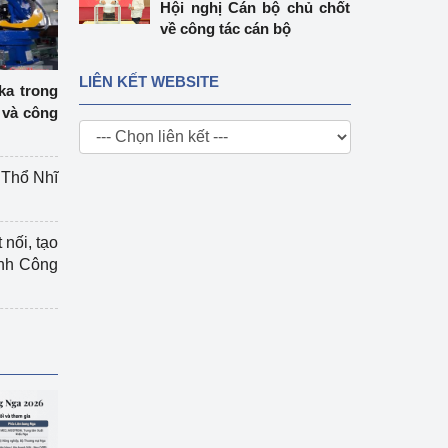
Hội nghị Cán bộ chủ chốt
về công tác cán bộ
LIÊN KẾT WEBSITE
ka trong
 và công
g Thổ Nhĩ
 nối, tạo
ành Công