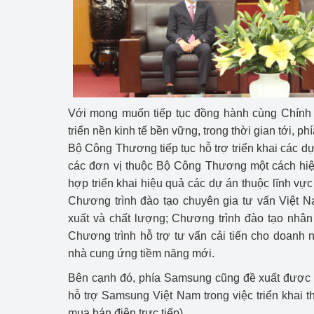
hiệu quả
Khoa học, công nghệ
tạo
Thông báo
Với mong muốn tiếp tục đồng hành cùng Chính 
Bảo vệ môi trường
triển nền kinh tế bền vững, trong thời gian tới,
Bảo vệ nền tảng tư 
Bộ Công Thương tiếp tục hỗ trợ triển khai các 
các đơn vị thuộc Bộ Công Thương một cách hiệ
Doanh nghiệp - Ngư
hợp triển khai hiệu quả các dự án thuộc lĩnh vự
Chương trình đào tạo chuyên gia tư vấn Việt Na
Xúc tiến thương mại
xuất và chất lượng; Chương trình đào tạo nhân
Chương trình hỗ trợ tư vấn cải tiến cho doanh 
Thị trường nước ngo
nhà cung ứng tiềm năng mới.
Thị trường trong nư
Bên cạnh đó, phía Samsung cũng đề xuất đượ
hỗ trợ Samsung Việt Nam trong việc triển khai
Ngành Công Thương 
mua bán điện trực tiếp).
Đại hội XIV của Đản