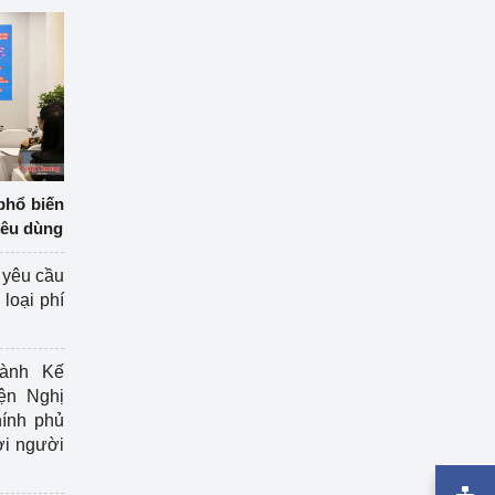
phổ biến
iêu dùng
 yêu cầu
loại phí
ành Kế
ện Nghị
ính phủ
ợi người