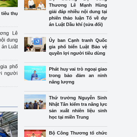
Thương Lê Mạnh Hùng
giải đáp nhiều nội dung tại
tiêu thụ
phiên thảo luận Tổ về dự
án Luật Dầu khí (sửa đổi)
ương Lê
nội dung
Ủy ban Cạnh tranh Quốc
án Luật
gia phổ biến Luật Bảo vệ
quyền lợi người tiêu dùng
gia phổ
Phát huy vai trò ngoại giao
ợi người
trong bảo đảm an ninh
năng lượng
Thứ trưởng Nguyễn Sinh
Nhật Tân kiểm tra năng lực
sản xuất nhiên liệu sinh
học tại miền Trung
Bộ Công Thương tổ chức