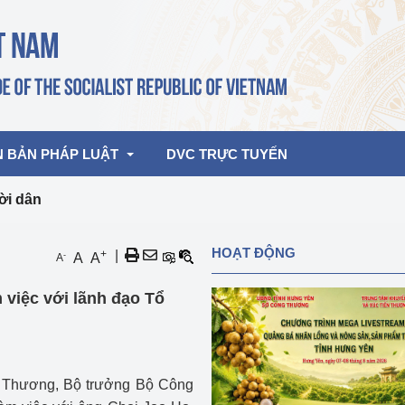
N BẢN PHÁP LUẬT
DVC TRỰC TUYẾN
ời dân
bản pháp quy
Hoạt động của lãnh đạo Đảng, Nhà 
HOẠT ĐỘNG
+
|
-
A
A
A
nước
ghiệp, Thương 
bản điều hành
 việc với lãnh đạo Tổ
am 2026
Hoạt động của Lãnh đạo Bộ
bản hợp nhất
Hoạt động của các đơn vị
rưởng
g Thương, Bộ trưởng Bộ Công