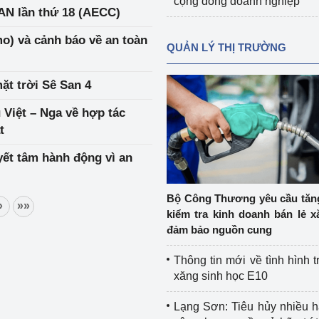
cộng đồng doanh nghiệp
AN lần thứ 18 (AECC)
o) và cảnh báo về an toàn
QUẢN LÝ THỊ TRƯỜNG
ặt trời Sê San 4
 Việt – Nga về hợp tác
t
ết tâm hành động vì an
Bộ Công Thương yêu cầu tă
»
»»
kiểm tra kinh doanh bán lẻ x
đảm bảo nguồn cung
Thông tin mới về tình hình t
xăng sinh học E10
Lạng Sơn: Tiêu hủy nhiều 