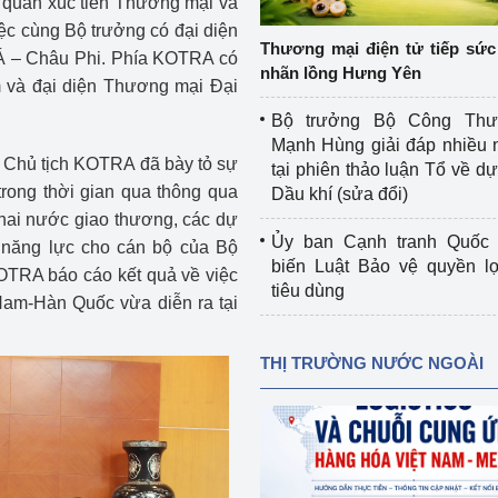
 quan xúc tiến Thương mại và
 luận
Họp báo
c cùng Bộ trưởng có đại diện
Thương mại điện tử tiếp sức 
Á – Châu Phi. Phía KOTRA có
Thông cáo báo chí
nhãn lồng Hưng Yên
 và đại diện Thương mại Đại
Điểm báo
Bộ trưởng Bộ Công Th
Mạnh Hùng giải đáp nhiều 
Nông Lâm Thủy sản
g Chủ tịch KOTRA đã bày tỏ sự
tại phiên thảo luận Tổ về dự 
trong thời gian qua thông qua
Dầu khí (sửa đổi)
n lực
 hai nước giao thương, các dự
Ủy ban Cạnh tranh Quốc 
o năng lực cho cán bộ của Bộ
biến Luật Bảo vệ quyền l
TRA báo cáo kết quả về việc
tiêu dùng
Tổ chức kiểm định kỹ thuật an toàn lao 
Nam-Hàn Quốc vừa diễn ra tại
động thuộc thẩm quyền quản lý của 
g Thương
Bộ Công Thương
THỊ TRƯỜNG NƯỚC NGOÀI
Công Thương
Tổ chức được cấp GCN đăng ký, hoạt 
động kiểm định thiết bị, dụng cụ điện 
làm việc ở môi trường không có nguy 
hiểm khí, bụi nổ
tiết kiệm và 
Hiệu quả năng lượng