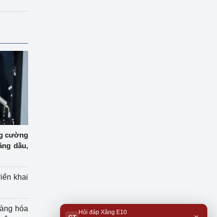
ng cường
ăng dầu,
riển khai
hàng hóa
Hỏi đáp Xăng E10