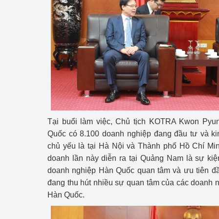
hiệu quả
Khoa học, công nghệ
tạo
Thông báo
Bảo vệ môi trường
Bảo vệ nền tảng tư 
Tại buổi làm việc, Chủ tịch KOTRA Kwon Pyung
Doanh nghiệp - Ngư
Quốc có 8.100 doanh nghiệp đang đầu tư và ki
Xúc tiến thương mại
chủ yếu là tại Hà Nội và Thành phố Hồ Chí Min
doanh lần này diễn ra tại Quảng Nam là sự kiện
Thị trường nước ngo
doanh nghiệp Hàn Quốc quan tâm và ưu tiên đầ
đang thu hút nhiều sự quan tâm của các doanh 
Thị trường trong nư
Hàn Quốc.
Ngành Công Thương 
Đại hội XIV của Đản