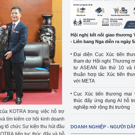
ệp
Công nghiệp nền tảng
ng
Chính sách
Hội nghị kết nối giao thương 
Sản xuất công nghiệp
- Liên bang Nga diễn ra ngày 5
Đại diện Cục Xúc tiến th
tham dự Hội nghị Thương m
tư ASEAN lần thứ 10 và 
thuận hợp tác Xúc tiến th
với META
Cục Xúc tiến thương mại 
thúc đẩy ứng dụng AI hỗ t
nghiệp mở rộng thị trường
 của KOTRA trong việc hỗ trợ
à tìm kiếm cơ hội kinh doanh
g tổ chức Sự kiện thu hút đầu
DOANH NGHIỆP - NGƯỜI DÂ
KOTRA tiếp tục thúc đẩy và hỗ