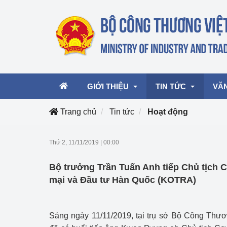
GIỚI THIỆU
TIN TỨC
VĂ
Trang chủ
Tin tức
Hoạt động
Lãnh đạo Bộ
Hoạt động
Văn 
Thứ 2, 11/11/2019
|
00:00
Chức năng nhiệm vụ
Giải thưởng Công n
Văn 
Bộ trưởng Trần Tuấn Anh tiếp Chủ tịch 
mại, Dịch vụ Việt N
Cơ cấu tổ chức
Văn 
mại và Đầu tư Hàn Quốc (KOTRA)
Công Thương 57
Hoạt động của Bộ t
Sáng ngày 11/11/2019, tại trụ sở Bộ Công Thư