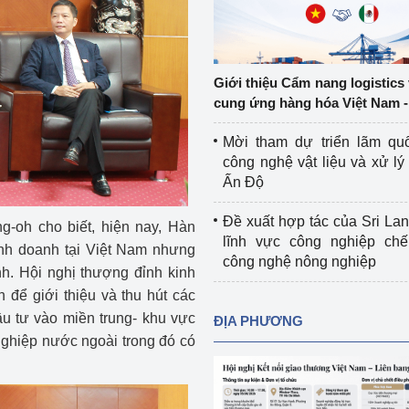
Cơ sở sản xuất, sửa chữa chai chứa 
LPG
 và đổi mới sáng 
Tổ chức huấn luyện, bồi dưỡng 
Giới thiệu Cẩm nang logistics
nghiệp vụ kiểm định kỹ thuật an toàn 
cung ứng hàng hóa Việt Nam -
lao động
Mời tham dự triển lãm qu
Video bảo vệ môi trường
công nghệ vật liệu và xử lý 
Ấn Độ
tưởng của Đảng
Album ảnh bảo vệ môi trường
Đề xuất hợp tác của Sri Lan
-oh cho biết, hiện nay, Hàn
ời dân
Văn bản về môi trường
lĩnh vực công nghiệp chế
nh doanh tại Việt Nam nhưng
công nghệ nông nghiệp
Đọc báo giúp bạn
Khu vực miền Bắc
h. Hội nghị thượng đỉnh kinh
 để giới thiệu và thu hút các
ài
Khu vực miền Trung
Hiệp định EVFTA
u tư vào miền trung- khu vực
ĐỊA PHƯƠNG
nghiệp nước ngoài trong đó có
ớc
Khu vực miền Nam
Thị trường châu Á – châu Phi
đưa nghị quyết 
Thị trường châu Âu – châu Mỹ
g vào cuộc sống