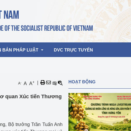
N BẢN PHÁP LUẬT
DVC TRỰC TUYẾN
bản pháp quy
Hoạt động của lãnh đạo Đảng, Nhà 
HOẠT ĐỘNG
+
|
-
A
A
A
nước
ghiệp, Thương 
bản điều hành
Cơ quan Xúc tiến Thương
am 2026
Hoạt động của Lãnh đạo Bộ
bản hợp nhất
Hoạt động của các đơn vị
rưởng
ơng, Bộ trưởng Trần Tuấn Anh