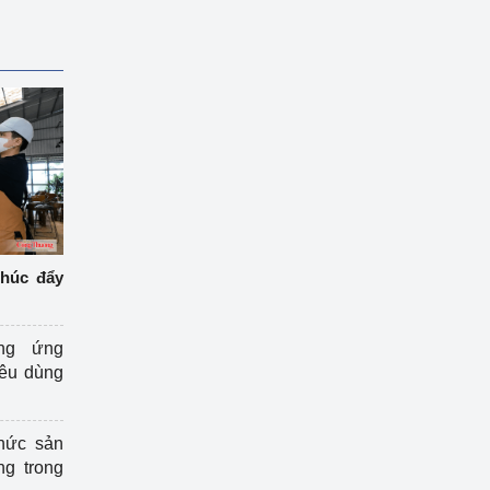
thúc đẩy
ng ứng
iêu dùng
hức sản
ng trong