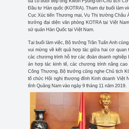
đã có buổi tiếp ông Kwon Pyung-oh-Chủ tịch Cơ
Công Thương - Công
Đầu tư Hàn quốc (KOTRA). Tham dự buổi làm việ
Cục Xúc tiến Thương mại, Vụ Thị trường Châu 
Chuyển đổi số
trưởng đại diện văn phòng KOTRA tại Việt Nam
Lịch sử phát triển
sứ quán Hàn Quốc tại Việt Nam.
Bản tin Thị trường 
Tại buổi làm việc, Bộ trưởng Trần Tuấn Anh cùn
vui mừng về kết quả hợp tác giữa hai cơ quan 
Phát triển nguồn nhâ
các chương trình hỗ trợ các đoàn doanh nghiệp
án hợp tác kinh tế, các chương trình nâng ca
Phát triển bền vững
Công Thương. Bộ trưởng cũng nghe Chủ tịch KO
Tổ chức kiểm định
tổ chức Hội nghị thượng đỉnh Kinh doanh Việt 
tỉnh Quảng Nam vào ngày 9 tháng 11 năm 2019.
Văn hóa ngành Côn
Tái cơ cấu ngành 
Quản lý thị trường
Sử dụng năng lượng 