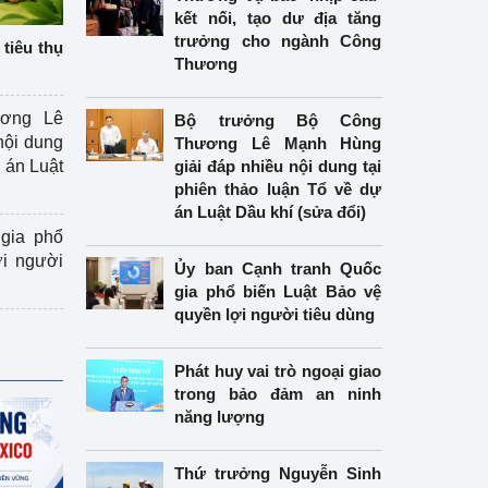
kết nối, tạo dư địa tăng
trưởng cho ngành Công
tiêu thụ
Thương
ương Lê
Bộ trưởng Bộ Công
nội dung
Thương Lê Mạnh Hùng
án Luật
giải đáp nhiều nội dung tại
phiên thảo luận Tổ về dự
án Luật Dầu khí (sửa đổi)
gia phổ
ợi người
Ủy ban Cạnh tranh Quốc
gia phổ biến Luật Bảo vệ
quyền lợi người tiêu dùng
Phát huy vai trò ngoại giao
trong bảo đảm an ninh
năng lượng
Thứ trưởng Nguyễn Sinh