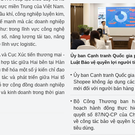
vực miền Trung của Việt Nam.
ầu khí, công nghiệp luyện kim,
thế mạnh mà các doanh nghiệp
hư: trong lĩnh vực công nghệ
 số, năng lượng tái tạo, năng
lĩnh vực logistic.
và Cục Xúc tiến thương mại -
Ủy ban Cạnh tranh Quốc gia 
hợp tác giữa Hai bên tại Hàn
Luật Bảo vệ quyền lợi người t
thể hóa một số ý kiến chỉ đạo
Ủy ban Cạnh tranh Quốc gia
tác và phát triển giữa Hai tổ
Shopee không áp dụng các 
hỗ trợ cộng đồng doanh nghiệp
mới đối với người bán hàng
 và kinh doanh trong thời gian
Bộ Công Thương ban h
hoạch hành động thực hi
quyết số 87/NQ-CP của Ch
về công tác bảo vệ quyền l
tiêu dùng.