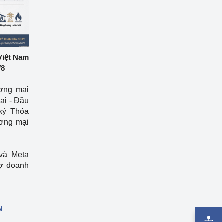
Việt Nam
/8
ương mại
ại - Đầu
ký Thỏa
ương mại
và Meta
rợ doanh
N