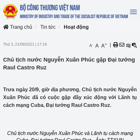
To
na
Trang chủ
Tin tức
Hoạt động
Thứ 3, 21/09/2021
|
17:19
+
|
-
A
A
A
Chủ tịch nước Nguyễn Xuân Phúc gặp Đại tướng
Raul Castro Ruz
Trưa ngày 20/9, giờ địa phương, Chủ tịch nước Nguyễn
Xuân Phúc đã có cuộc gặp đầy xúc động với Lãnh tụ
cách mạng Cuba, Đại tướng Raul Castro Ruz.
Chủ tịch nước Nguyễn Xuân Phúc và Lãnh tụ cách mạng