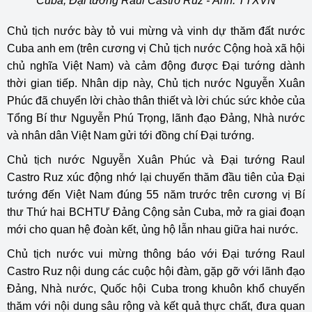
Cuba, Đại tướng Raul Castro Ruz - Ảnh: TTXVN
Chủ tịch nước bày tỏ vui mừng và vinh dự thăm đất nước
Cuba anh em (trên cương vị Chủ tịch nước Cộng hoà xã hội
chủ nghĩa Việt Nam) và cảm động được Đại tướng dành
thời gian tiếp. Nhân dịp này, Chủ tịch nước Nguyễn Xuân
Phúc đã chuyển lời chào thân thiết và lời chúc sức khỏe của
Tổng Bí thư Nguyễn Phú Trọng, lãnh đạo Đảng, Nhà nước
và nhân dân Việt Nam gửi tới đồng chí Đại tướng.
Chủ tịch nước Nguyễn Xuân Phúc và Đại tướng Raul
Castro Ruz xúc động nhớ lại chuyến thăm đầu tiên của Đại
tướng đến Việt Nam đúng 55 năm trước trên cương vị Bí
thư Thứ hai BCHTƯ Đảng Cộng sản Cuba, mở ra giai đoạn
mới cho quan hệ đoàn kết, ủng hộ lẫn nhau giữa hai nước.
Chủ tịch nước vui mừng thông báo với Đại tướng Raul
Castro Ruz nội dung các cuộc hội đàm, gặp gỡ với lãnh đạo
Đảng, Nhà nước, Quốc hội Cuba trong khuôn khổ chuyến
thăm với nội dung sâu rộng và kết quả thực chất, đưa quan