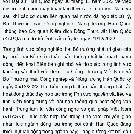
với Đại sứ Hàn Quốc ngày 30 tháng 11 năm 2022 về việc
dỡ bỏ lệnh cấm nhập khẩu tạm thời cà rốt của Việt Nam và
sau khi các cơ quan liên quan hai nước đã hợp tác xử lý,
Bộ Thương mại, Công nghiệp, Năng lượng Hàn Quốc
thông báo Cơ quan Kiểm dịch Động Thực vật Hàn Quốc
(KAPQA) đã dỡ bỏ lệnh cấm này từ ngày 21/12/2022.
Trong lĩnh vực công nghiệp, hai Bộ trưởng nhất trí giao cấp
kỹ thuật hai Bên sớm thảo luận, thống nhất kế hoạch hành
động triển khai Biên bản ghi nhớ về Hợp tác trong lĩnh vực
khoáng sản thiết yếu được Bộ Công Thương Việt Nam và
Bộ Thương mại, Công nghiệp và Năng lượng Hàn Quốc ký
ngày 05/12/2022. Hai Bên cũng đã thảo luận, thống nhất các
hoạt động thúc đẩy hợp tác trong lĩnh vực nguyên vật liệu và
linh kiện trong trung và dài hạn thông qua hoạt động vận
hành Trung tâm tư vấn công nghệ và giải pháp Việt Nam
(VITASK); Thúc đẩy hợp tác trong lĩnh vực chuyển giao
nhân lực ngành đóng tàu trong bối cảnh Hàn Quốc đang
thiếu hụt lao động trong ngành này; Tăng cường kết nối đầu