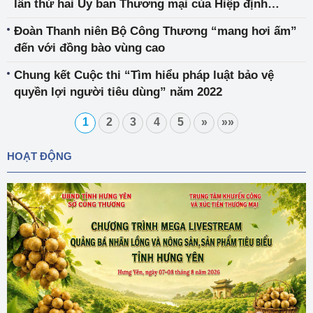
lần thứ hai Ủy ban Thương mại của Hiệp định
Thương mại tự do giữa Việt Nam và Liên minh châu
Đoàn Thanh niên Bộ Công Thương “mang hơi ấm”
Âu (EVFTA)
đến với đồng bào vùng cao
Chung kết Cuộc thi “Tìm hiểu pháp luật bảo vệ
quyền lợi người tiêu dùng” năm 2022
1
2
3
4
5
»
»»
HOẠT ĐỘNG