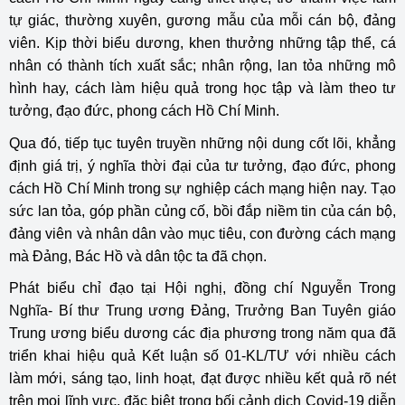
tự giác, thường xuyên, gương mẫu của mỗi cán bộ, đảng
viên. Kịp thời biểu dương, khen thưởng những tập thể, cá
nhân có thành tích xuất sắc; nhân rộng, lan tỏa những mô
hình hay, cách làm hiệu quả trong học tập và làm theo tư
tưởng, đạo đức, phong cách Hồ Chí Minh.
Qua đó, tiếp tục tuyên truyền những nội dung cốt lõi, khẳng
định giá trị, ý nghĩa thời đại của tư tưởng, đạo đức, phong
cách Hồ Chí Minh trong sự nghiệp cách mạng hiện nay. Tạo
sức lan tỏa, góp phần củng cố, bồi đắp niềm tin của cán bộ,
đảng viên và nhân dân vào mục tiêu, con đường cách mạng
mà Đảng, Bác Hồ và dân tộc ta đã chọn.
Phát biểu chỉ đạo tại Hội nghị, đồng chí Nguyễn Trong
Nghĩa- Bí thư Trung ương Đảng, Trưởng Ban Tuyên giáo
Trung ương biểu dương các địa phương trong năm qua đã
triển khai hiệu quả Kết luận số 01-KL/TƯ với nhiều cách
làm mới, sáng tạo, linh hoạt, đạt được nhiều kết quả rõ nét
trên mọi lĩnh vực, đặc biệt trong bối cảnh dịch Covid-19 diễn