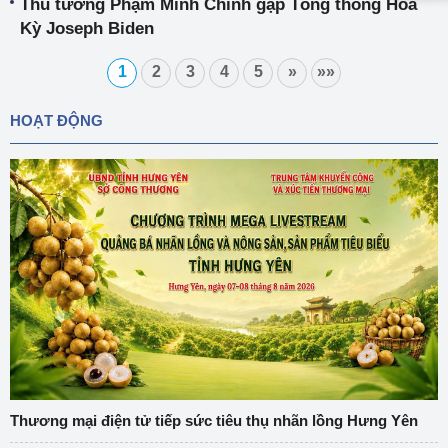
Thủ tướng Phạm Minh Chính gặp Tổng thống Hoa
Kỳ Joseph Biden
1
2
3
4
5
»
»»
HOẠT ĐỘNG
Thương mại điện tử tiếp sức tiêu thụ nhãn lồng Hưng Yên