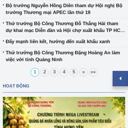
– Thái Bình Dương vì sự thịnh vượng (IPEF)
Bộ trưởng Nguyễn Hồng Diên tham dự Hội nghị Bộ
trưởng Thương mại APEC lần thứ 19
Thứ trưởng Bộ Công Thương Đỗ Thắng Hải tham
dự khai mạc Diễn đàn và Hội chợ xuất khẩu TP HCM
năm 2023
Đẩy mạnh liên kết, hướng đến xuất khẩu xanh
Thứ trưởng Bộ Công Thương Đặng Hoàng An làm
việc với tỉnh Quảng Ninh
1
2
3
4
5
»
»»
HOẠT ĐỘNG