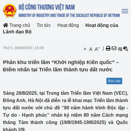
To
na
Trang chủ
Tin tức
Hoạt động
Hoạt động của
Lãnh đạo Bộ
Thứ 5, 28/08/2025
|
16:00
+
|
-
A
A
A
Phân khu triển lãm “Khởi nghiệp Kiến quốc” –
Điểm nhấn tại Triển lãm thành tựu đất nước
Đọc bài
Sáng 28/8/2025, tại Trung tâm Triển lãm Việt Nam (VEC),
Đông Anh, Hà Nội đã diễn ra lễ khai mạc Triển lãm thành
tựu đất nước với chủ đề “80 năm hành trình Độc lập -
Tự do - Hạnh phúc” nhân kỷ niệm 80 năm Cách mạng
tháng Tám thành công (19/8/1945-19/8/2025) và Quốc
khánh 2/9.