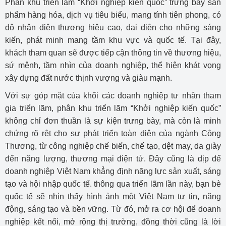
Phân khu triển lãm “Khởi nghiệp kiến quốc” trưng bày sản
phẩm hàng hóa, dịch vụ tiêu biểu, mang tính tiên phong, có
độ nhận diện thương hiệu cao, đại diện cho những sáng
kiến, phát minh mang tầm khu vực và quốc tế. Tại đây,
khách tham quan sẽ được tiếp cận thông tin về thương hiệu,
sứ mệnh, tầm nhìn của doanh nghiệp, thể hiện khát vọng
xây dựng đất nước thịnh vượng và giàu mạnh.
Với sự góp mặt của khối các doanh nghiệp tư nhân tham
gia triển lãm, phân khu triển lãm “Khởi nghiệp kiến quốc”
không chỉ đơn thuần là sự kiện trưng bày, mà còn là minh
chứng rõ rệt cho sự phát triển toàn diện của ngành Công
Thương, từ công nghiệp chế biến, chế tạo, dệt may, da giày
đến năng lượng, thương mại điện tử. Đây cũng là dịp để
doanh nghiệp Việt Nam khẳng định năng lực sản xuất, sáng
tạo và hội nhập quốc tế. thông qua triển lãm lần này, bạn bè
quốc tế sẽ nhìn thấy hình ảnh một Việt Nam tự tin, năng
động, sáng tạo và bền vững. Từ đó, mở ra cơ hội để doanh
nghiệp kết nối, mở rộng thị trường, đồng thời cũng là lời