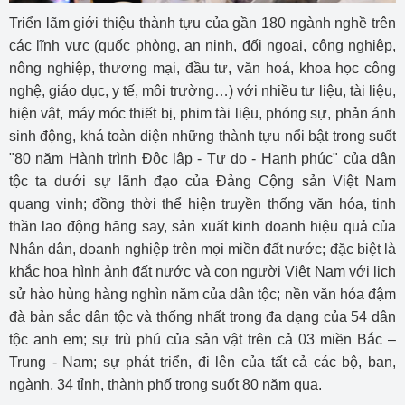
Triển lãm giới thiệu thành tựu của gần 180 ngành nghề trên
các lĩnh vực (quốc phòng, an ninh, đối ngoại, công nghiệp,
nông nghiệp, thương mại, đầu tư, văn hoá, khoa học công
nghệ, giáo dục, y tế, môi trường…) với nhiều tư liệu, tài liệu,
hiện vật, máy móc thiết bị, phim tài liệu, phóng sự, phản ánh
sinh động, khá toàn diện những thành tựu nổi bật trong suốt
"80 năm Hành trình Độc lập - Tự do - Hạnh phúc" của dân
tộc ta dưới sự lãnh đạo của Đảng Cộng sản Việt Nam
quang vinh; đồng thời thể hiện truyền thống văn hóa, tinh
thần lao động hăng say, sản xuất kinh doanh hiệu quả của
Nhân dân, doanh nghiệp trên mọi miền đất nước; đặc biệt là
khắc họa hình ảnh đất nước và con người Việt Nam với lịch
sử hào hùng hàng nghìn năm của dân tộc; nền văn hóa đậm
đà bản sắc dân tộc và thống nhất trong đa dạng của 54 dân
tộc anh em; sự trù phú của sản vật trên cả 03 miền Bắc –
Trung - Nam; sự phát triển, đi lên của tất cả các bộ, ban,
ngành, 34 tỉnh, thành phố trong suốt 80 năm qua.