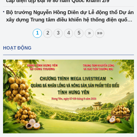
cấp điện dịp Đại lễ 80 năm Quốc khánh 2/9
Bộ trưởng Nguyễn Hồng Diên dự Lễ động thổ Dự án
xây dựng Trung tâm điều khiển hệ thống điện quốc
gia và điều khiển hệ thống điện miền Bắc
1
2
3
4
5
»
»»
HOẠT ĐỘNG