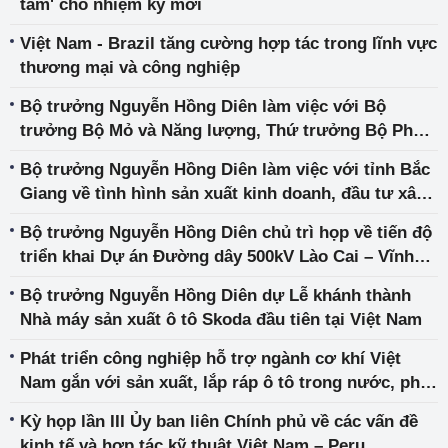
tâm' cho nhiệm kỳ mới
Việt Nam - Brazil tăng cường hợp tác trong lĩnh vực
thương mại và công nghiệp
Bộ trưởng Nguyễn Hồng Diên làm việc với Bộ
trưởng Bộ Mỏ và Năng lượng, Thứ trưởng Bộ Phát
triển, Công nghiệp, Thương mại và Dịch vụ Brazil
Bộ trưởng Nguyễn Hồng Diên làm việc với tỉnh Bắc
Giang về tình hình sản xuất kinh doanh, đầu tư xây
dựng và xuất nhập khẩu trên địa bàn
Bộ trưởng Nguyễn Hồng Diên chủ trì họp về tiến độ
triển khai Dự án Đường dây 500kV Lào Cai – Vĩnh
Yên
Bộ trưởng Nguyễn Hồng Diên dự Lễ khánh thành
Nhà máy sản xuất ô tô Skoda đầu tiên tại Việt Nam
Phát triển công nghiệp hỗ trợ ngành cơ khí Việt
Nam gắn với sản xuất, lắp ráp ô tô trong nước, phát
triển hệ thống đường sắt Việt Nam
Kỳ họp lần III Ủy ban liên Chính phủ về các vấn đề
kinh tế và hợp tác kỹ thuật Việt Nam – Peru