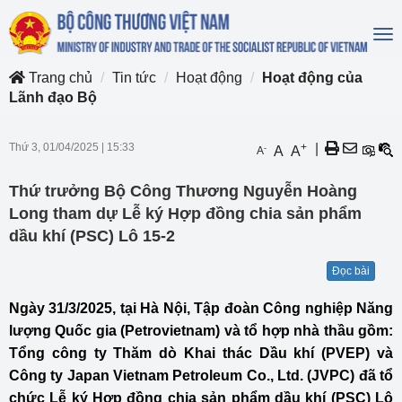
To
na
Trang chủ
Tin tức
Hoạt động
Hoạt động của
Lãnh đạo Bộ
Thứ 3, 01/04/2025
|
15:33
+
|
-
A
A
A
Thứ trưởng Bộ Công Thương Nguyễn Hoàng
Long tham dự Lễ ký Hợp đồng chia sản phẩm
dầu khí (PSC) Lô 15-2
Đọc bài
Ngày 31/3/2025, tại Hà Nội, Tập đoàn Công nghiệp Năng
lượng Quốc gia (Petrovietnam) và tổ hợp nhà thầu gồm:
Tổng công ty Thăm dò Khai thác Dầu khí (PVEP) và
Công ty Japan Vietnam Petroleum Co., Ltd. (JVPC) đã tổ
chức Lễ ký Hợp đồng chia sản phẩm dầu khí (PSC) Lô