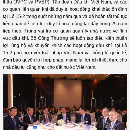
thầu (JVPC và PVEP), Tập đoàn Dầu khí Việt Nam, và các
cơ quan liên quan khi đã duy trì hoạt động khai thác ổn định
tại Lô 15-2 trong suốt những năm qua và đã hoàn tất thủ tục
liên quan để tiếp tục duy trì hoạt động tại đây trong 25 năm
tiếp theo. Trong vai trò cơ quan quản lý nhà nước về lĩnh
vực dầu khí, Bộ Công Thương sẽ luôn tạo điều kiện thuận
lợi, ủng hộ và khuyến khích các hoạt động dầu khí tại Lô
15-2 phù hợp với luật pháp Việt Nam và thông lệ quốc tế,
đảm bảo quyền lợi hợp pháp, mang lại lợi ích thiết thực cho
nhà đầu tư cũng như cho đất nước Việt Nam.