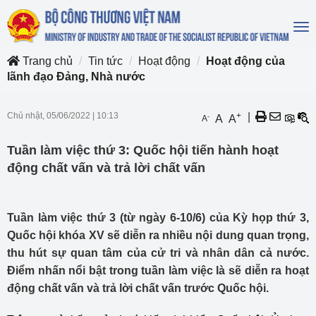
To
na
Trang chủ
Tin tức
Hoạt động
Hoạt động của
lãnh đạo Đảng, Nhà nước
Chủ nhật, 05/06/2022
|
10:13
+
|
-
A
A
A
Tuần làm việc thứ 3: Quốc hội tiến hành hoạt
động chất vấn và trả lời chất vấn
Tuần làm việc thứ 3 (từ ngày 6-10/6) của Kỳ họp thứ 3,
Quốc hội khóa XV sẽ diễn ra nhiều nội dung quan trọng,
thu hút sự quan tâm của cử tri và nhân dân cả nước.
Điểm nhấn nổi bật trong tuần làm việc là sẽ diễn ra hoạt
động chất vấn và trả lời chất vấn trước Quốc hội.