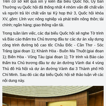
Trên cơ sở kết quả xin ý kiến đại biểu Quốc hội, Ủy ban
Thường vụ Quốc hội đã thống nhất 4 nhóm vấn đề chất vấn
và người trả lời chất vấn tại Kỳ họp thứ 3, Quốc hội khóa
XV, gồm: Lĩnh vực nông nghiệp và phát triển nông thôn; tài
chính; ngân hàng; giao thông vận tải.
Trong tuần làm việc, các đại biểu Quốc hội sẽ nghe Tờ trình
và Báo cáo thẩm tra Chủ trương đầu tư các dự án xây dựng
công trình đường bộ cao tốc Châu Đốc - Cần Thơ - Sóc
Trăng (giai đoạn 1); Khánh Hòa - Buôn Ma Thuột (giai đoạn
1); Biên Hòa - Vũng Tàu (giai đoạn 1); Tờ trình và Báo cáo
thẩm tra Chủ trương đầu tư dự án đường Vành đai 4 vùng
Thủ đô Hà Nội và dự án đường Vành đai 3 Thành phố Hồ
Chí Minh. Sau đó các đại biểu Quốc hội sẽ thảo luận về các
nội dung này.