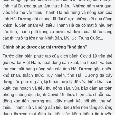
tỉnh Hải Dương quan tâm thực hiện. Những năm vừa qua,
việc tiêu thụ vải thiều Thanh Hà nói riêng và nông sản của
tỉnh Hải Dương nói chung đã đạt được những kết quả đáng
khích lệ. Sản phẩm vải thiều Thanh Hà đã có mặt ở hầu hết
các tỉnh, thành phố trong cả nước và được xuất khẩu sang
các thị trường lớn như Nhật Bản, Mỹ, Úc, Trung Quốc...
Chinh phục được các thị trường “khó tính”
Trước diễn biến phức tạp của dịch bệnh Covid 19 trên thế
giới và tại Việt Nam, hoạt động sản xuất, thu hoạch và tiêu
thụ các mặt hàng nông sản của tỉnh Hải Dương gặp nhiều
khó khăn, thách thức. Tuy nhiên, tỉnh Hải Dương đã xây
dựng các phương án, kịch bản hợp lý để vừa triển khai sản
xuất, thu hoạch và tiêu thụ nông sản, vừa bảo đảm an toàn
phòng chống dịch bệnh Covid 19; thực hiện các chuỗi hoạt
động xúc tiến thương mại, đẩy mạnh kết nối tiêu thụ vải
thiều Thanh Hà và nông sản tiêu biểu trên nền tảng số, ứng
dụng thương mại điện tử, trên các kênh thông tin truyền