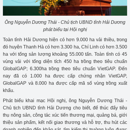
Ông Nguyễn Dương Thái - Chủ tịch UBND tỉnh Hải Dương
phát biểu tại Hội nghị
Toàn tỉnh Hải Dương hiện có hơn 9.000 ha vải thiều, trong
đó huyện Thanh Hà có hơn 3.300 ha, Chí Linh có hơn 3.500
ha với tổng sản lượng khoảng 55.000 tấn. Toàn tỉnh có 45
vùng vải với tổng diện tích 450 ha trồng theo tiêu chuẩn
GlobalGAP; 6.300ha trồng theo tiêu chuẩn VietGAP. Đến
nay đã có 1.000 ha được cấp chứng nhận VietGAP,
GlobalGAP và 8.000 ha được cấp mã số vùng trồng xuất
khẩu.
Phát biểu khai mạc Hội nghị, ông Nguyễn Dương Thái -
Chủ tịch UBND tỉnh Hải Dương cho biết, đ
ể thúc đẩy tiêu
thụ nông sản, công tác xúc tiến thương mại, quảng bá, giới
thiệu sản phẩm, kết nối giao thương và hỗ trợ, thu hút các
doanh nghiệp đến khảo sát, tìm kiếm thị trường luôn được