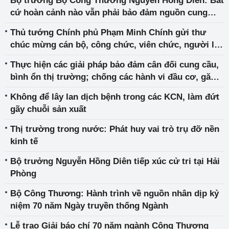
Bộ trưởng Bộ Công Thương Nguyễn Hồng Diên: Bất
cứ hoàn cảnh nào vẫn phải bảo đảm nguồn cung
hàng hóa thiết yếu
Thủ tướng Chính phủ Phạm Minh Chính gửi thư
chúc mừng cán bộ, công chức, viên chức, người lao
động ngành Công Thương nhân kỷ niệm 70 năm
Thực hiện các giải pháp bảo đảm cân đối cung cầu,
Ngày truyền thống
bình ổn thị trường; chống các hành vi đầu cơ, găm
hàng và vi phạm pháp luật trong hoạt động thương
Không để lây lan dịch bệnh trong các KCN, làm đứt
mại trong tình hình dịch Covid-19 đang diễn biến
gãy chuỗi sản xuất
phức tạp
Thị trường trong nước: Phát huy vai trò trụ đỡ nền
kinh tế
Bộ trưởng Nguyễn Hồng Diên tiếp xúc cử tri tại Hải
Phòng
Bộ Công Thương: Hành trình về nguồn nhân dịp kỷ
niệm 70 năm Ngày truyền thống Ngành
Lễ trao Giải báo chí 70 năm ngành Công Thương