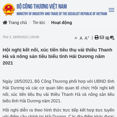
To
na
Trang chủ
Tin tức
Hoạt động
Thứ 3, 18/05/2021
|
00:00
+
|
-
A
A
A
Hội nghị kết nối, xúc tiến tiêu thụ vải thiều Thanh
Hà và nông sản tiêu biểu tỉnh Hải Dương năm
2021
Ngày 18/5/2021, Bộ Công Thương phối hợp với UBND tỉnh
Hải Dương và các cơ quan liên quan tổ chức Hội nghị kết
nối, xúc tiến tiêu thụ vải thiều Thanh Hà và nông sản tiêu
biểu tỉnh Hải Dương năm 2021.
Hội nghị diễn ra theo hình thức trực tiếp kết hợp trực tuyến
với điểm cầu chính tại Hải Dương. Các địa điểm khác được