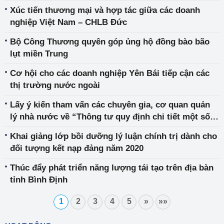
Dương (CPTPP) và Hiệp định Thương mại tự do
Xúc tiến thương mại và hợp tác giữa các doanh
giữa Việt Nam và Liên minh châu Âu (EVFTA)
nghiệp Việt Nam – CHLB Đức
Bộ Công Thương quyên góp ủng hộ đồng bào bão
lụt miền Trung
Cơ hội cho các doanh nghiệp Yên Bái tiếp cận các
thị trường nước ngoài
Lấy ý kiến tham vấn các chuyên gia, cơ quan quản
lý nhà nước về “Thông tư quy định chi tiết một số
nội dung về an toàn điện”
Khai giảng lớp bồi dưỡng lý luận chính trị dành cho
đối tượng kết nạp đảng năm 2020
Thúc đẩy phát triển năng lượng tái tạo trên địa bàn
tỉnh Bình Định
1
2
3
4
5
»
»»