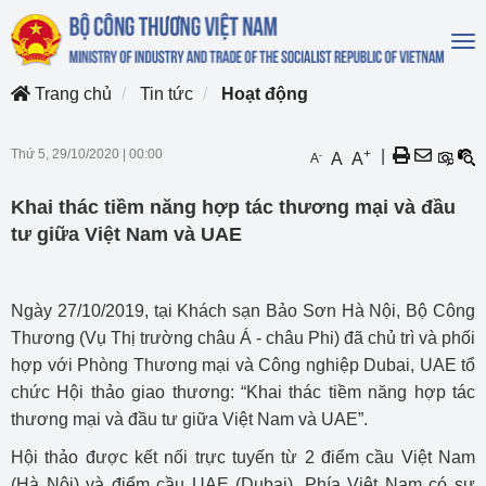
To
na
Trang chủ
Tin tức
Hoạt động
Thứ 5, 29/10/2020
|
00:00
+
|
-
A
A
A
Khai thác tiềm năng hợp tác thương mại và đầu
tư giữa Việt Nam và UAE
Ngày 27/10/2019, tại Khách sạn Bảo Sơn Hà Nội, Bộ Công
Thương (Vụ Thị trường châu Á - châu Phi) đã chủ trì và phối
hợp với Phòng Thương mại và Công nghiệp Dubai, UAE tổ
chức Hội thảo giao thương: “Khai thác tiềm năng hợp tác
thương mại và đầu tư giữa Việt Nam và UAE”.
Hội thảo được kết nối trực tuyến từ 2 điểm cầu Việt Nam
(Hà Nội) và điểm cầu UAE (Dubai). Phía Việt Nam có sự