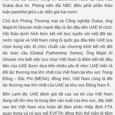
Dubai đưa tin. Phóng viên đài NBC điều phối phần thảo
luận panellist giữa các diễn giả hai nước.
Chủ tịch Phòng Thương mại và Công nghiệp Dubai, ông
Majid Al Ghurair nhấn mạnh đây là lần đầu tiên UAE tổ chức
Hội thảo dưới hình thức kết nối trực tuyến với một đối tác
nước ngoài và Việt Nam cũng là quốc gia đầu tiên UAE lựa
chọn trong việc tổ chức chuỗi các chương trình kết nối đối
tác toàn cầu (Global Partnership Series). Ông Majid Al
Ghurair cho biết việc lựa chọn Việt Nam là điểm kết nối đầu
tiên của UAE được dựa trên nhiều yếu tố như: UAE hiện là
đối tác thương mại lớn nhất của Việt Nam tại khu vực Trung
Đông – Bắc Phi (MENA), đồng thời, Việt Nam cũng là đối
tác thương mại lớn nhất của UAE tại khu vực Đông Nam Á.
Bên cạnh đó, UAE đánh giá rất cao vai trò của Việt Nam
đang nổi lên như là trung tâm sản xuất của khu vực, đặc biệt
sau khi Việt Nam vừa hoàn tất đàm phán Hiệp định FTA
quan trọng và có quy mô EVFTA; đồng thời thể hiện rõ tiềm