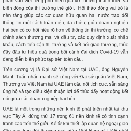
phần vào việc ứng phó hiệu quả với những thách thức và
biến động của thị trường thế giới. Hội thảo đóng vai trò là
nền tảng giúp các cơ quan hữu quan hai nước trao đổi
thông tin một cách toàn diện, đa chiều; giúp doanh nghiệp
hai bên có cơ hội hiểu rõ hơn về thông tin thị trường, cơ chế
chính sách thương mại và đầu tư, các quy định xuất nhập
khẩu, cách tiếp cận thị trường và kết nối giao thương, thúc
đẩy đầu tư hiệu quả trong bối cảnh đại dịch Covid-19 vẫn
đang diễn biến phức tạp trên toàn cầu.
Trên cương vị là Đại sứ Việt Nam tại UAE, ông Nguyễn
Mạnh Tuấn nhấn mạnh sẽ cùng với Đại sứ quán Việt Nam,
Thương vụ Việt Nam tại UAE làm cầu nối tích cực, sẵn sàng
ủng hộ và tạo điều kiện thuận lợi để thúc đẩy hoạt động kết
nối giữa các doanh nghiệp hai bên.
UAE là một trong những nền kinh tế phát triển nhất tại khu
vực Tây Á, đứng thứ 17 trong 61 nền kinh tế có tính cạnh
tranh cao trến thế giới. Kể từ khi thiết lập quan hệ ngoại giao
đến nay, trao đổi thương mại giữa Việt Nam và UAE phát