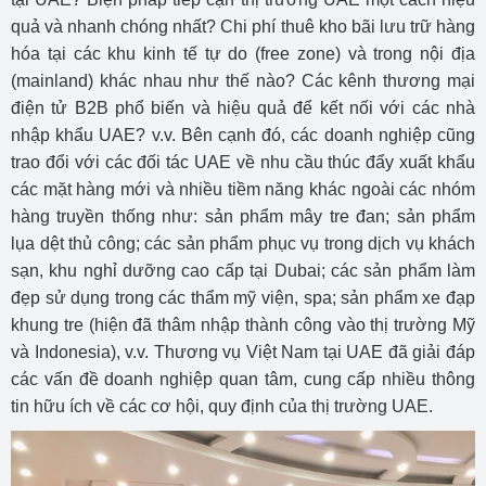
quả và nhanh chóng nhất? Chi phí thuê kho bãi lưu trữ hàng
hóa tại các khu kinh tế tự do (free zone) và trong nội địa
(mainland) khác nhau như thế nào? Các kênh thương mại
điện tử B2B phổ biến và hiệu quả để kết nối với các nhà
nhập khẩu UAE? v.v. Bên cạnh đó, các doanh nghiệp cũng
trao đổi với các đối tác UAE về nhu cầu thúc đẩy xuất khẩu
các mặt hàng mới và nhiều tiềm năng khác ngoài các nhóm
hàng truyền thống như: sản phẩm mây tre đan; sản phẩm
lụa dệt thủ công; các sản phẩm phục vụ trong dịch vụ khách
sạn, khu nghỉ dưỡng cao cấp tại Dubai; các sản phẩm làm
đẹp sử dụng trong các thẩm mỹ viện, spa; sản phẩm xe đạp
khung tre (hiện đã thâm nhập thành công vào thị trường Mỹ
và Indonesia), v.v. Thương vụ Việt Nam tại UAE đã giải đáp
các vấn đề doanh nghiệp quan tâm, cung cấp nhiều thông
tin hữu ích về các cơ hội, quy định của thị trường UAE.