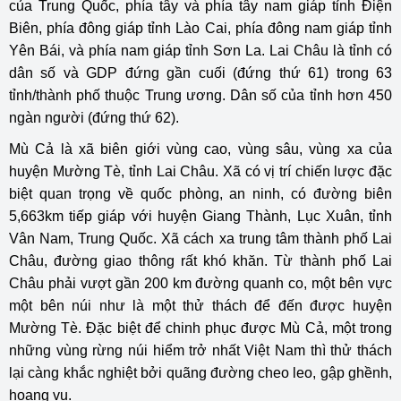
của Trung Quốc, phía tây và phía tây nam giáp tỉnh Điện
Biên, phía đông giáp tỉnh Lào Cai, phía đông nam giáp tỉnh
Yên Bái, và phía nam giáp tỉnh Sơn La. Lai Châu là tỉnh có
dân số và GDP đứng gần cuối (đứng thứ 61) trong 63
tỉnh/thành phố thuộc Trung ương. Dân số của tỉnh hơn 450
ngàn người (đứng thứ 62).
Mù Cả là xã biên giới vùng cao, vùng sâu, vùng xa của
huyện Mường Tè, tỉnh Lai Châu. Xã có vị trí chiến lược đặc
biệt quan trọng về quốc phòng, an ninh, có đường biên
5,663km tiếp giáp với huyện Giang Thành, Lục Xuân, tỉnh
Vân Nam, Trung Quốc. Xã cách xa trung tâm thành phố Lai
Châu, đường giao thông rất khó khăn. Từ thành phố Lai
Châu phải vượt gần 200 km đường quanh co, một bên vực
một bên núi như là một thử thách để đến được huyện
Mường Tè. Đặc biệt để chinh phục được Mù Cả, một trong
những vùng rừng núi hiểm trở nhất Việt Nam thì thử thách
lại càng khắc nghiệt bởi quãng đường cheo leo, gập ghềnh,
hoang vu.