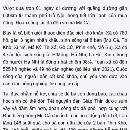
Vượt qua trọn 01 ngày đi đường với quãng đường gần
600km từ thành phố Hà Nội, trong tiết trời lạnh của mùa
đông, Đoàn công tác đã đến với xã Mù Cả.
Đây là xã biên giới thuộc diện đặc biệt khó khăn. Xã có 780
hộ, gần 3 ngàn nhân khẩu, sinh sống tại 8 bản (Mù Cả, Tó
Khò, Xi Nế, Má Ký, Tè Xá, Gò Cứ, Phìn Khò, Mò Su). Xã có
4 sắc tộc sinh sống làː H’Mông, Hà Nhì, La Hủ, Kinh, trong
đó người Hà Nhì là đông nhất chiếm 98%. Toàn xã có đến
525 hộ nghèo và 49 hộ cận nghèo (số liệu năm 2021). Cuộc
sống của người dân rất khó khăn, chủ yếu vẫn dựa vào
canh tác nông nghiệp, tự cung tự cấp.
Tại đây, nhằm hỗ trợ, chia sẻ để bà con đồng bào, các cháu
học sinh có thể đón Tết nguyên đán Giáp Thìn được sum
vầy và đầm ấm hơn, đoàn công tác đã phối hợp cùng với
Đồn biên phòng Mù Cả chuẩn bị các hoạt động đón Tết, trao
tặng 146 suất quà cho bà con dân tộc của 2 bản Phìn Khò,