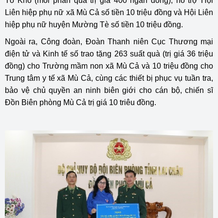
Tó Khò (mỗi phần quà trị giá 400 ngàn đồng); hỗ trợ Hội
Liên hiệp phụ nữ xã Mù Cả số tiền 10 triệu đồng và Hội Liên
hiệp phụ nữ huyện Mường Tè số tiền 10 triệu đồng.
Ngoài ra, Công đoàn, Đoàn Thanh niên Cục Thương mại
điện tử và Kinh tế số trao tặng 263 suất quà (trị giá 36 triệu
đồng) cho Trường mầm non xã Mù Cả và 10 triệu đồng cho
Trung tâm y tế xã Mù Cả, cùng các thiết bị phục vụ tuần tra,
bảo vệ chủ quyền an ninh biên giới cho cán bộ, chiến sĩ
Đồn Biên phòng Mù Cả trị giá 10 triêu đồng.