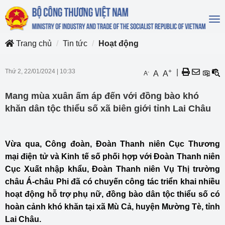
To
na
Trang chủ
Tin tức
Hoạt động
Thứ 2, 22/01/2024
|
10:33
+
|
-
A
A
A
Mang mùa xuân ấm áp đến với đồng bào khó
khăn dân tộc thiểu số xã biên giới tỉnh Lai Châu
Vừa qua, Công đoàn, Đoàn Thanh niên Cục Thương
mại điện tử và Kinh tế số phối hợp với Đoàn Thanh niên
Cục Xuất nhập khẩu, Đoàn Thanh niên Vụ Thị trường
châu Á-châu Phi đã có chuyến công tác triển khai nhiều
hoạt động hỗ trợ phụ nữ, đồng bào dân tộc thiểu số có
hoàn cảnh khó khăn tại xã Mù Cả, huyện Mường Tè, tỉnh
Lai Châu.