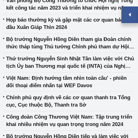
Văn phòng Bộ Công Thương tổ chức Hội nghị Tổng
kết công tác năm 2023 và triển khai nhiệm vụ năm
2024
Họp báo thường kỳ và gặp mặt các cơ quan báo chí
đầu Xuân Giáp Thìn 2024
Bộ trưởng Nguyễn Hồng Diên tham gia Đoàn chính
thức tháp tùng Thủ tướng Chính phủ tham dự Hội
nghị thường niên lần thứ 54 Diễn đàn Kinh tế thế
Thứ trưởng Nguyễn Sinh Nhật Tân làm việc với Chủ
giới (WEF)
tịch Ủy ban Thương mại quốc tế (INTA) của Nghị
viện châu Âu (EP)
Việt Nam: Định hướng tầm nhìn toàn cầu' - phiên
đối thoại điểm nhấn tại WEF Davos
Chính phủ quy định về các cơ quan thanh tra Tổng
cục, Cục thuộc Bộ, Thanh tra Sở
Công đoàn Công Thương Việt Nam: Tập trung triển
khai nhiều nhiệm vụ quan trọng trong năm 2024
Bộ trưởng Nguyễn Hồng Diên tiếp và làm việc với