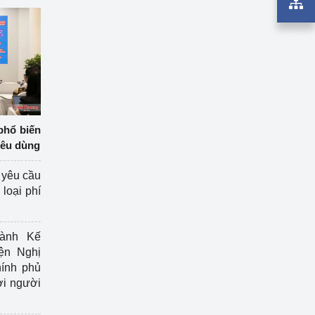
phổ biến
iêu dùng
 yêu cầu
loại phí
ành Kế
ện Nghị
ính phủ
ợi người