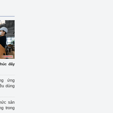
thúc đẩy
ng ứng
iêu dùng
hức sản
ng trong