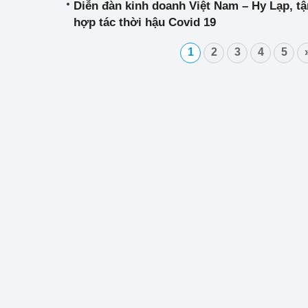
Diễn đàn kinh doanh Việt Nam – Hy Lạp, 
hợp tác thời hậu Covid 19
1
2
3
4
5