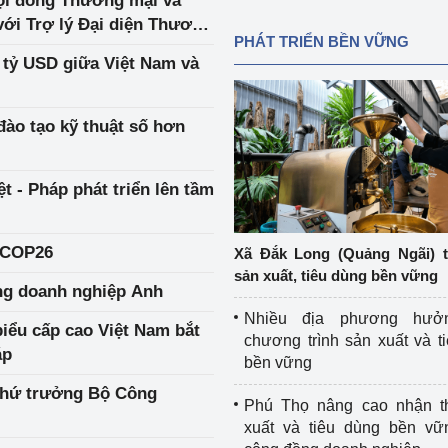
ội đồng Thương mại và
với Trợ lý Đại diện Thương
PHÁT TRIỂN BỀN VỮNG
u tỷ USD giữa Việt Nam và
đào tạo kỹ thuật số hơn
 - Pháp phát triển lên tầm
 COP26
Xã Đắk Long (Quảng Ngãi) 
sản xuất, tiêu dùng bền vững
ng doanh nghiệp Anh
Nhiều địa phương hưở
iểu cấp cao Việt Nam bắt
chương trình sản xuất và t
áp
bền vững
Thứ trưởng Bộ Công
Phú Thọ nâng cao nhận t
xuất và tiêu dùng bền vữ