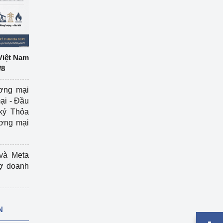
Việt Nam
/8
ương mại
ại - Đầu
ký Thỏa
ương mại
và Meta
rợ doanh
N