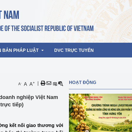
N BẢN PHÁP LUẬT
DVC TRỰC TUYẾN
bản pháp quy
Hoạt động của lãnh đạo Đảng, Nhà 
HOẠT ĐỘNG
+
|
-
A
A
A
nước
ghiệp, Thương 
bản điều hành
 doanh nghiệp Việt Nam
am 2026
Hoạt động của Lãnh đạo Bộ
bản hợp nhất
trực tiếp)
Hoạt động của các đơn vị
rưởng
ng kết nối giao thương với