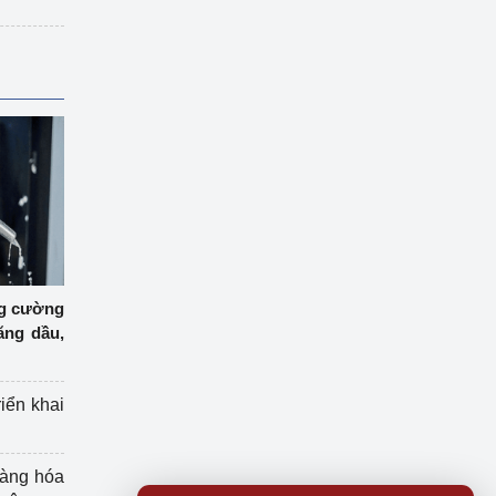
ng cường
ăng dầu,
riển khai
hàng hóa