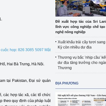
Cơ sở sản xuất, sửa chữa chai chứa 
LPG
 và đổi mới sáng 
1.
Tổ chức huấn luyện, bồi dưỡng 
Đề xuất hợp tác của Sri Lan
nghiệp vụ kiểm định kỹ thuật an toàn 
lĩnh vực công nghiệp chế tạo
lao động
nghệ nông nghiệp
Video bảo vệ môi trường
Xuất khẩu trái cây tươi san
Kỳ còn nhiều dư địa
uộc họp: 826 3085 5097 Mật
tưởng của Đảng
Album ảnh bảo vệ môi trường
Thương vụ bắc 'nhịp cầu' kết
ời dân
Văn bản về môi trường
dư địa tăng trưởng cho ng
 Hổ, Hai Bà Trưng, Hà Nội.
Thương
Đọc báo giúp bạn
Khu vực miền Bắc
ài
Khu vực miền Trung
Hiệp định EVFTA
m tại Pakistan, Đại sứ quán
ĐỊA PHƯƠNG
ớc
Khu vực miền Nam
Thị trường châu Á – châu Phi
, các hợp tác xã, các tổ chức
p theo quy định của pháp luật
đưa nghị quyết 
Thị trường châu Âu – châu Mỹ
g vào cuộc sống