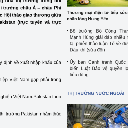
ng hóa thị trường trong bối
 luận
Họp báo
ị trường châu Á – châu Phi
Thương mại điện tử tiếp sức 
c Hội thảo giao thương giữa
Thông cáo báo chí
nhãn lồng Hưng Yên
istan (trực tuyến và trực
Điểm báo
Bộ trưởng Bộ Công Th
Mạnh Hùng giải đáp nhiều 
Nông Lâm Thủy sản
tại phiên thảo luận Tổ về dự 
Dầu khí (sửa đổi)
n lực
Ủy ban Cạnh tranh Quốc 
quy định về xuất nhập khẩu của
biến Luật Bảo vệ quyền l
tiêu dùng
Tổ chức kiểm định kỹ thuật an toàn lao 
iệp Việt Nam gặp phải trong
động thuộc thẩm quyền quản lý của 
g Thương
Bộ Công Thương
THỊ TRƯỜNG NƯỚC NGOÀI
 nghiệp Việt Nam-Pakistan theo
Công Thương
Tổ chức được cấp GCN đăng ký, hoạt 
động kiểm định thiết bị, dụng cụ điện 
 thị trường Pakistan nhằm thúc
làm việc ở môi trường không có nguy 
hiểm khí, bụi nổ
tiết kiệm và 
Hiệu quả năng lượng