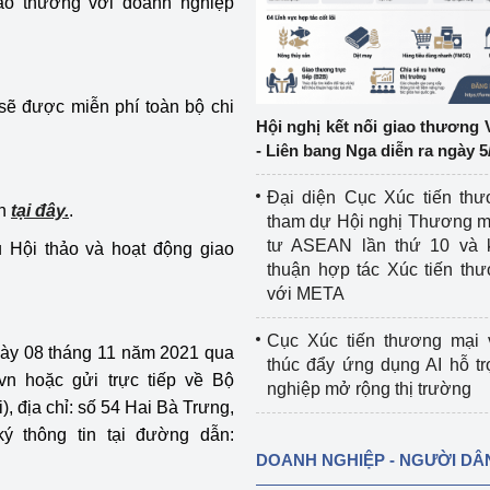
iao thương với doanh nghiệp
ệp
Công nghiệp nền tảng
ng
Chính sách
sẽ được miễn phí toàn bộ chi
Hội nghị kết nối giao thương 
Sản xuất công nghiệp
- Liên bang Nga diễn ra ngày 5
Đại diện Cục Xúc tiến th
nh
tại đây.
.
tham dự Hội nghị Thương m
tư ASEAN lần thứ 10 và 
 Hội thảo và hoạt động giao
thuận hợp tác Xúc tiến th
với META
Cục Xúc tiến thương mại 
gày 08 tháng 11 năm 2021 qua
thúc đẩy ứng dụng AI hỗ t
.vn hoặc gửi trực tiếp về Bộ
nghiệp mở rộng thị trường
 địa chỉ: số 54 Hai Bà Trưng,
 thông tin tại đường dẫn:
DOANH NGHIỆP - NGƯỜI DÂ