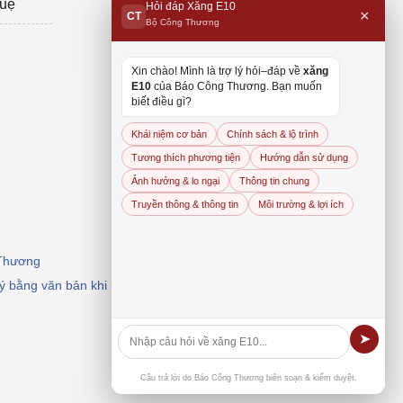
tuệ
Hỏi đáp Xăng E10
×
CT
Bộ Công Thương
Xin chào! Mình là trợ lý hỏi–đáp về
xăng
E10
của Báo Công Thương. Bạn muốn
biết điều gì?
Khái niệm cơ bản
Chính sách & lộ trình
Tương thích phương tiện
Hướng dẫn sử dụng
Ảnh hưởng & lo ngại
Thông tin chung
Truyền thông & thông tin
Môi trường & lợi ích
 Thương
 ý bằng văn bản khi khai thác, dẫn nguồn.
➤
Câu trả lời do Báo Công Thương biên soạn & kiểm duyệt.