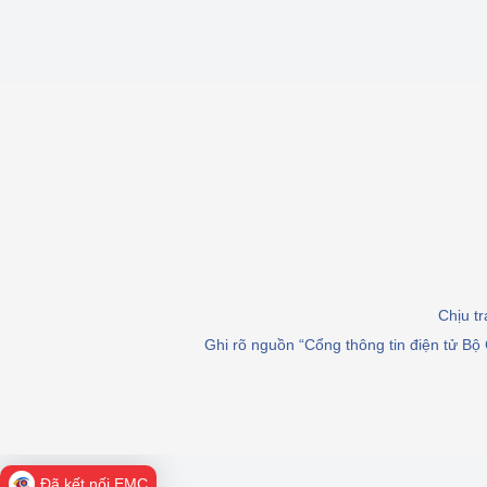
Chịu t
Ghi rõ nguồn “Cổng thông tin điện tử Bộ 
Đã kết nối EMC