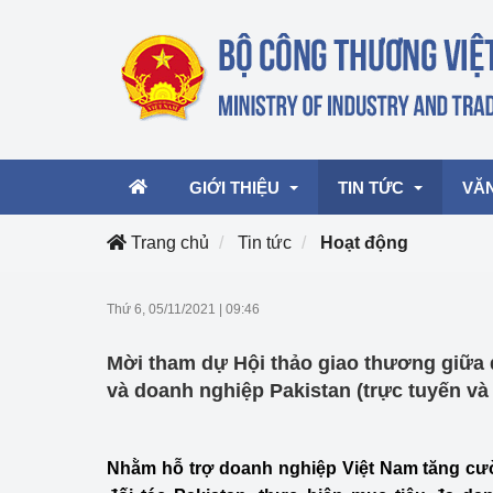
GIỚI THIỆU
TIN TỨC
VĂ
Trang chủ
Tin tức
Hoạt động
Lãnh đạo Bộ
Hoạt động
Văn 
Thứ 6, 05/11/2021
|
09:46
Chức năng nhiệm vụ
Giải thưởng Công n
Văn 
Mời tham dự Hội thảo giao thương giữa
mại, Dịch vụ Việt N
Cơ cấu tổ chức
Văn 
và doanh nghiệp Pakistan (trực tuyến và 
Công Thương 57
Hoạt động của Bộ t
Nhằm hỗ trợ doanh nghiệp Việt Nam tăng cườ