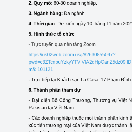
2. Quy mô:
60-80 doanh nghiệp.
hiệu quả
3. Ngành hàng:
Đa ngành
Khoa học, công nghệ
4. Thời gian:
Dự kiến ngày 10 tháng 11 năm 202
tạo
5. Hình thức tổ chức
Thông báo
- Trực tuyến qua nền tảng Zoom:
Bảo vệ môi trường
https://us02web.zoom.us/j/82630855097?
pwd=c3ZTcnpuYzkyYTVIVlA2dHpOanZ5dz09 ID c
Bảo vệ nền tảng tư 
mã: 101121
Doanh nghiệp - Ngư
- Trực tiếp tại Khách sạn La Casa, 17 Phạm Đình
Xúc tiến thương mại
6. Thành phần tham dự
Thị trường nước ngo
- Đại diện Bộ Công Thương, Thương vụ Việt Na
Pakistan tại Việt Nam.
Thị trường trong nư
- Các doanh nghiệp thuộc mọi thành phần kinh tế
xúc tiến thương mại của Việt Nam được thành lậ
Ngành Công Thương 
Đại hội XIV của Đản