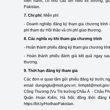
hiện hành, có nhu cầu tìm hiểu thị trường, g
Pakistan.
Phát triển công nghi
7. Chi phí:
Miễn phí
Phát triển năng lượ
- Doanh nghiệp đăng ký tham gia chương trình 
phí tham dự Hội thảo và chi phí giao thương.
8. Các nghĩa vụ khi tham gia chương trình
- Hoàn thành phiếu đăng ký tham gia chương trì
- Hoàn thành phiếu đánh giá kết quả ngay sau
thương.
9. Thời hạn đăng ký tham gia
Các đơn vị quan tâm gửi phiếu đăng ký trước n
email dungngtu@moit.gov.vn; linhptd@moit.gov
Công Thương (Vụ Thị trường Châu Á - Châu Phi),
Quận Hoàn Kiếm, Hà Nội; đồng thời đăng ký
https://bit.ly/HoithaoPakistan.