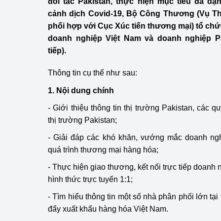
đối tác Pakistan, thực hiện mục tiêu đa dạ
Công Thương - Công
cảnh dịch Covid-19, Bộ Công Thương (Vụ Th
phối hợp với Cục Xúc tiến thương mại) tổ chứ
Chuyển đổi số
doanh nghiệp Việt Nam và doanh nghiệp Pak
Lịch sử phát triển
tiếp).
Bản tin Thị trường 
Thông tin cụ thể như sau:
1. Nội dung chính
Phát triển nguồn nhâ
- Giới thiệu thông tin thị trường Pakistan, các 
Phát triển bền vững
thị trường Pakistan;
Tổ chức kiểm định
- Giải đáp các khó khăn, vướng mắc doanh ngh
quá trình thương mại hàng hóa;
Văn hóa ngành Côn
- Thực hiện giao thương, kết nối trực tiếp doanh
Tái cơ cấu ngành 
hình thức trực tuyến 1:1;
- Tìm hiểu thông tin một số nhà phân phối lớn tại
Quản lý thị trường
đẩy xuất khẩu hàng hóa Việt Nam.
Sử dụng năng lượng 