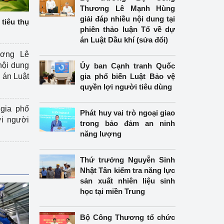
Thương Lê Mạnh Hùng
giải đáp nhiều nội dung tại
tiêu thụ
phiên thảo luận Tổ về dự
án Luật Dầu khí (sửa đổi)
ương Lê
nội dung
Ủy ban Cạnh tranh Quốc
án Luật
gia phổ biến Luật Bảo vệ
quyền lợi người tiêu dùng
gia phổ
Phát huy vai trò ngoại giao
ợi người
trong bảo đảm an ninh
năng lượng
Thứ trưởng Nguyễn Sinh
Nhật Tân kiểm tra năng lực
sản xuất nhiên liệu sinh
học tại miền Trung
Bộ Công Thương tổ chức