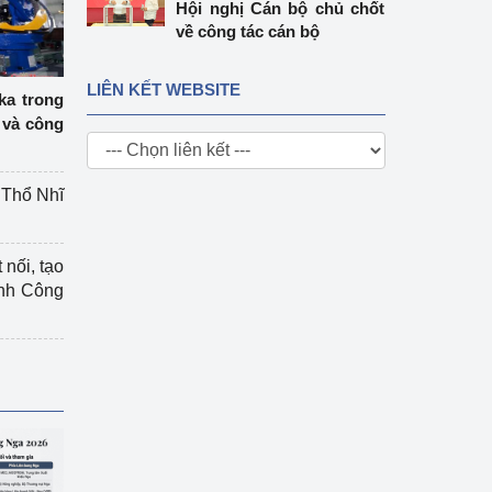
Hội nghị Cán bộ chủ chốt
về công tác cán bộ
LIÊN KẾT WEBSITE
ka trong
 và công
g Thổ Nhĩ
 nối, tạo
ành Công