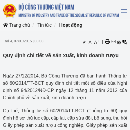
To
na
Trang chủ
Tin tức
Hoạt động
Thứ 4, 07/01/2015
|
00:00
+
|
-
A
A
A
Quy định chi tiết về sản xuất, kinh doanh rượu
Ngày 27/12/2014, Bộ Công Thương đã ban hành Thông tư
số 60/2014/TT-BCT quy định chi tiết một số điều của Nghị
định số 94/2012/NĐ-CP ngày 12 tháng 11 năm 2012 của
Chính phủ về sản xuất, kinh doanh rượu.
Cụ thể, Thông tư số 60/2014/TT-BCT (Thông tư 60) quy
định hồ sơ thủ tục cấp, cấp lại, cấp sửa đổi, bổ sung, thu hồi
Giấy phép sản xuất rượu công nghiệp, Giấy phép sản xuất