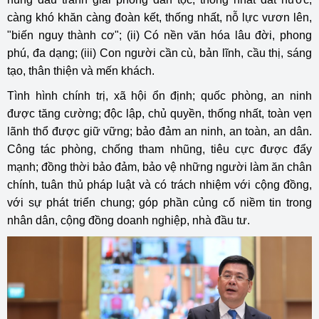
càng khó khăn càng đoàn kết, thống nhất, nỗ lực vươn lên,
"biến nguy thành cơ"; (ii) Có nền văn hóa lâu đời, phong
phú, đa dạng; (iii) Con người cần cù, bản lĩnh, cầu thị, sáng
tạo, thân thiện và mến khách.
Tình hình chính trị, xã hội ổn định; quốc phòng, an ninh
được tăng cường; độc lập, chủ quyền, thống nhất, toàn vẹn
lãnh thổ được giữ vững; bảo đảm an ninh, an toàn, an dân.
Công tác phòng, chống tham nhũng, tiêu cực được đẩy
mạnh; đồng thời bảo đảm, bảo vệ những người làm ăn chân
chính, tuân thủ pháp luật và có trách nhiệm với cộng đồng,
với sự phát triển chung; góp phần củng cố niềm tin trong
nhân dân, cộng đồng doanh nghiệp, nhà đầu tư.