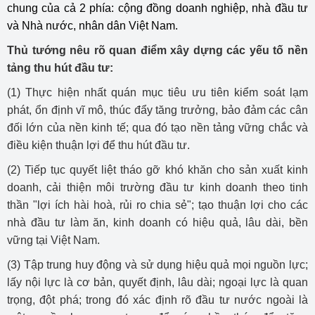
chung của cả 2 phía: cộng đồng doanh nghiệp, nhà đầu tư
và Nhà nước, nhân dân Việt Nam.
Thủ tướng nêu rõ quan điểm xây dựng các yếu tố nền
tảng thu hút đầu tư:
(1) Thực hiện nhất quán mục tiêu ưu tiên kiểm soát lạm
phát, ổn định vĩ mô, thúc đẩy tăng trưởng, bảo đảm các cân
đối lớn của nền kinh tế; qua đó tạo nền tảng vững chắc và
điều kiện thuận lợi để thu hút đầu tư.
(2) Tiếp tục quyết liệt tháo gỡ khó khăn cho sản xuất kinh
doanh, cải thiện môi trường đầu tư kinh doanh theo tinh
thần "lợi ích hài hoà, rủi ro chia sẻ"; tạo thuận lợi cho các
nhà đầu tư làm ăn, kinh doanh có hiệu quả, lâu dài, bền
vững tại Việt Nam.
(3) Tập trung huy động và sử dụng hiệu quả mọi nguồn lực;
lấy nội lực là cơ bản, quyết định, lâu dài; ngoại lực là quan
trọng, đột phá; trong đó xác định rõ đầu tư nước ngoài là