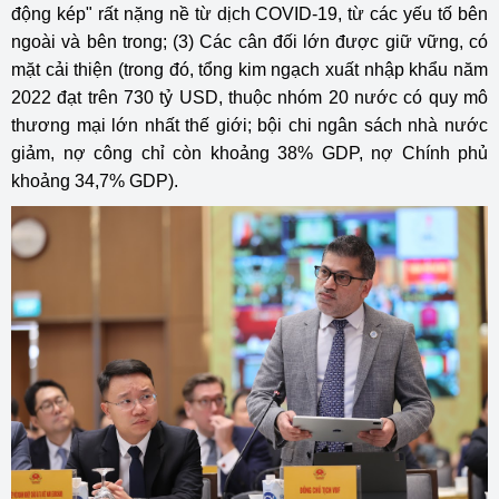
động kép" rất nặng nề từ dịch COVID-19, từ các yếu tố bên
ngoài và bên trong; (3) Các cân đối lớn được giữ vững, có
mặt cải thiện (trong đó, tổng kim ngạch xuất nhập khẩu năm
2022 đạt trên 730 tỷ USD, thuộc nhóm 20 nước có quy mô
thương mại lớn nhất thế giới; bội chi ngân sách nhà nước
giảm, nợ công chỉ còn khoảng 38% GDP, nợ Chính phủ
khoảng 34,7% GDP).