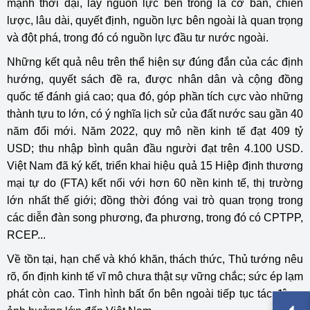
mạnh thời đại, lấy nguồn lực bên trong là cơ bản, chiến
lược, lâu dài, quyết định, nguồn lực bên ngoài là quan trọng
và đột phá, trong đó có nguồn lực đầu tư nước ngoài.
Những kết quả nêu trên thể hiện sự đúng đắn của các định
hướng, quyết sách đề ra, được nhân dân và cộng đồng
quốc tế đánh giá cao; qua đó, góp phần tích cực vào những
thành tựu to lớn, có ý nghĩa lịch sử của đất nước sau gần 40
năm đổi mới. Năm 2022, quy mô nền kinh tế đạt 409 tỷ
USD; thu nhập bình quân đầu người đạt trên 4.100 USD.
Việt Nam đã ký kết, triển khai hiệu quả 15 Hiệp định thương
mại tự do (FTA) kết nối với hơn 60 nền kinh tế, thị trường
lớn nhất thế giới; đồng thời đóng vai trò quan trọng trong
các diễn đàn song phương, đa phương, trong đó có CPTPP,
RCEP...
Về tồn tại, hạn chế và khó khăn, thách thức, Thủ tướng nêu
rõ, ổn định kinh tế vĩ mô chưa thật sự vững chắc; sức ép lạm
phát còn cao. Tình hình bất ổn bên ngoài tiếp tục tác động,