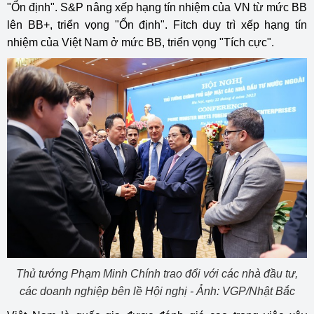
"Ổn định". S&P nâng xếp hạng tín nhiệm của VN từ mức BB
lên BB+, triển vọng "Ổn định". Fitch duy trì xếp hạng tín
nhiệm của Việt Nam ở mức BB, triển vọng "Tích cực".
Thủ tướng Phạm Minh Chính trao đổi với các nhà đầu tư,
các doanh nghiệp bên lề Hội nghị - Ảnh: VGP/Nhật Bắc