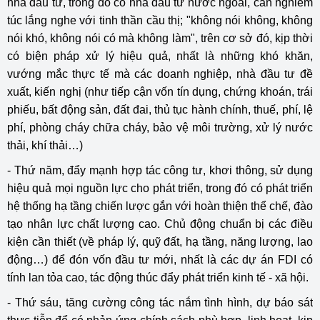
nhà đầu tư, trong đó có nhà đầu tư nước ngoài, cần nghiêm
túc lắng nghe với tinh thần cầu thị; "không nói không, không
nói khó, không nói có mà không làm", trên cơ sở đó, kịp thời
có biện pháp xử lý hiệu quả, nhất là những khó khăn,
vướng mắc thực tế mà các doanh nghiệp, nhà đầu tư đề
xuất, kiến nghị (như tiếp cận vốn tín dụng, chứng khoán, trái
phiếu, bất động sản, đất đai, thủ tục hành chính, thuế, phí, lệ
phí, phòng cháy chữa cháy, bảo vệ môi trường, xử lý nước
thải, khí thải…)
- Thứ năm, đẩy mạnh hợp tác công tư, khơi thông, sử dụng
hiệu quả mọi nguồn lực cho phát triển, trong đó có phát triển
hệ thống hạ tầng chiến lược gắn với hoàn thiện thể chế, đào
tạo nhân lực chất lượng cao. Chủ động chuẩn bị các điều
kiện cần thiết (về pháp lý, quỹ đất, hạ tầng, năng lượng, lao
động…) để đón vốn đầu tư mới, nhất là các dự án FDI có
tính lan tỏa cao, tác động thúc đẩy phát triển kinh tế - xã hội.
- Thứ sáu, tăng cường công tác nắm tình hình, dự báo sát