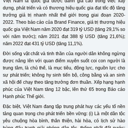
Việt Nam là quốc gia được đánh giá cao trong việc xây
dựng, phát triển và có thương hiệu quốc gia đạt tốc độ tăng
trưởng giá trị nhanh nhất thế giới trong giai đoạn 2020-
2022. Theo báo cáo của Brand Finance, giá trị thương hiệu
quốc gia Việt Nam năm 2020 đạt 319 tỷ USD (tăng 29,1% so
với năm trước); năm 2021 đạt 388 tỷ USD (tăng 21,6%);
năm 2022 đạt 431 tỷ USD (tăng 11,1%).
Đời sống vật chất và tinh thần của người dân không ngừng
được nâng lên với quan điểm xuyên suốt coi con người là
trung tâm, là chủ thể, là mục tiêu, động lực, nguồn lực cho
sự phát triển; không hy sinh tiến bộ, công bằng và an sinh
xã hội để chạy theo tăng trưởng đơn thuần. Xếp hạng hạnh
phúc của Việt Nam tăng 12 bậc, lên thứ 65 trong Báo cáo
Hạnh phúc Thế giới.
Đặc biệt, Việt Nam đang tập trung phát huy các yếu tố nền
tảng quan trọng cho phát triển bền vững: (i) Là một dân tộc
yêu chuộng hòa bình, thân thiện, hài hòa, có lịch sử hào
hùng đấu tranh giải phóng dân tộc, thống nhất đất nước;