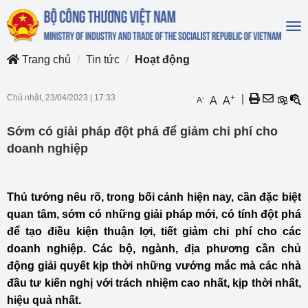
To
na
Trang chủ
Tin tức
Hoạt động
Chủ nhật, 23/04/2023
|
17:33
+
|
-
A
A
A
Sớm có giải pháp đột phá để giảm chi phí cho
doanh nghiệp
Thủ tướng nêu rõ, trong bối cảnh hiện nay, cần đặc biệt
quan tâm, sớm có những giải pháp mới, có tính đột phá
để tạo điều kiện thuận lợi, tiết giảm chi phí cho các
doanh nghiệp. Các bộ, ngành, địa phương cần chủ
động giải quyết kịp thời những vướng mắc mà các nhà
đầu tư kiến nghị với trách nhiệm cao nhất, kịp thời nhất,
hiệu quả nhất.