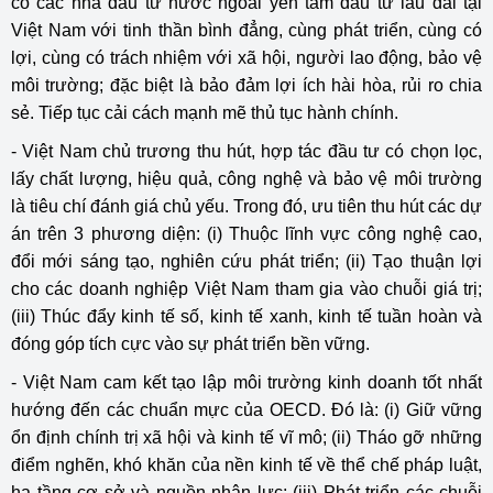
có các nhà đầu tư nước ngoài yên tâm đầu tư lâu dài tại
Việt Nam với tinh thần bình đẳng, cùng phát triển, cùng có
lợi, cùng có trách nhiệm với xã hội, người lao động, bảo vệ
môi trường; đặc biệt là bảo đảm lợi ích hài hòa, rủi ro chia
sẻ. Tiếp tục cải cách mạnh mẽ thủ tục hành chính.
- Việt Nam chủ trương thu hút, hợp tác đầu tư có chọn lọc,
lấy chất lượng, hiệu quả, công nghệ và bảo vệ môi trường
là tiêu chí đánh giá chủ yếu. Trong đó, ưu tiên thu hút các dự
án trên 3 phương diện: (i) Thuộc lĩnh vực công nghệ cao,
đổi mới sáng tạo, nghiên cứu phát triển; (ii) Tạo thuận lợi
cho các doanh nghiệp Việt Nam tham gia vào chuỗi giá trị;
(iii) Thúc đẩy kinh tế số, kinh tế xanh, kinh tế tuần hoàn và
đóng góp tích cực vào sự phát triển bền vững.
- Việt Nam cam kết tạo lập môi trường kinh doanh tốt nhất
hướng đến các chuẩn mực của OECD. Đó là: (i) Giữ vững
ổn định chính trị xã hội và kinh tế vĩ mô; (ii) Tháo gỡ những
điểm nghẽn, khó khăn của nền kinh tế về thể chế pháp luật,
hạ tầng cơ sở và nguồn nhân lực; (iii) Phát triển các chuỗi