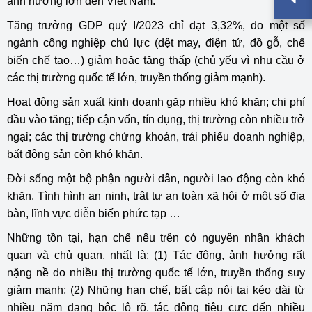
ảnh hưởng lớn đến Việt Nam.
Tăng trưởng GDP quý I/2023 chỉ đạt 3,32%, do một số
ngành công nghiệp chủ lực (dệt may, điện tử, đồ gỗ, chế
biến chế tạo…) giảm hoặc tăng thấp (chủ yếu vì nhu cầu ở
các thị trường quốc tế lớn, truyền thống giảm mạnh).
Hoạt động sản xuất kinh doanh gặp nhiều khó khăn; chi phí
đầu vào tăng; tiếp cận vốn, tín dụng, thị trường còn nhiều trở
ngại; các thị trường chứng khoán, trái phiếu doanh nghiệp,
bất động sản còn khó khăn.
Đời sống một bộ phận người dân, người lao động còn khó
khăn. Tình hình an ninh, trật tự an toàn xã hội ở một số địa
bàn, lĩnh vực diễn biến phức tạp …
Những tồn tại, hạn chế nêu trên có nguyên nhân khách
quan và chủ quan, nhất là: (1) Tác động, ảnh hưởng rất
nặng nề do nhiều thị trường quốc tế lớn, truyền thống suy
giảm mạnh; (2) Những hạn chế, bất cập nội tại kéo dài từ
nhiều năm đang bộc lộ rõ, tác động tiêu cực đến nhiều