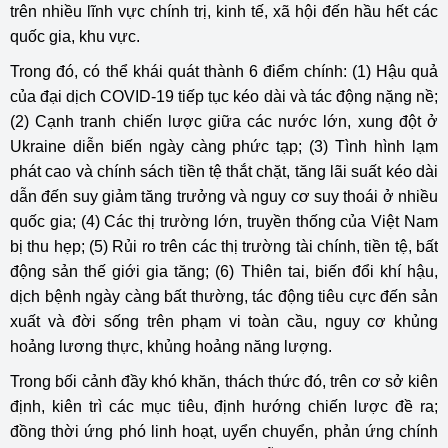
trên nhiều lĩnh vực chính trị, kinh tế, xã hội đến hầu hết các
quốc gia, khu vực.
Trong đó, có thể khái quát thành 6 điểm chính: (1) Hậu quả
của đại dịch COVID-19 tiếp tục kéo dài và tác động nặng nề;
(2) Cạnh tranh chiến lược giữa các nước lớn, xung đột ở
Ukraine diễn biến ngày càng phức tạp; (3) Tình hình lạm
phát cao và chính sách tiền tệ thắt chặt, tăng lãi suất kéo dài
dẫn đến suy giảm tăng trưởng và nguy cơ suy thoái ở nhiều
quốc gia; (4) Các thị trường lớn, truyền thống của Việt Nam
bị thu hẹp; (5) Rủi ro trên các thị trường tài chính, tiền tệ, bất
động sản thế giới gia tăng; (6) Thiên tai, biến đổi khí hậu,
dịch bệnh ngày càng bất thường, tác động tiêu cực đến sản
xuất và đời sống trên phạm vi toàn cầu, nguy cơ khủng
hoảng lương thực, khủng hoảng năng lượng.
Trong bối cảnh đầy khó khăn, thách thức đó, trên cơ sở kiên
định, kiên trì các mục tiêu, định hướng chiến lược đề ra;
đồng thời ứng phó linh hoạt, uyển chuyển, phản ứng chính