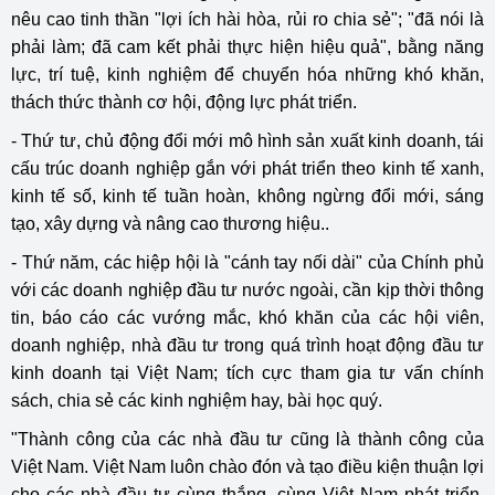
nêu cao tinh thần "lợi ích hài hòa, rủi ro chia sẻ"; "đã nói là
phải làm; đã cam kết phải thực hiện hiệu quả", bằng năng
lực, trí tuệ, kinh nghiệm để chuyển hóa những khó khăn,
thách thức thành cơ hội, động lực phát triển.
- Thứ tư, chủ động đổi mới mô hình sản xuất kinh doanh, tái
cấu trúc doanh nghiệp gắn với phát triển theo kinh tế xanh,
kinh tế số, kinh tế tuần hoàn, không ngừng đổi mới, sáng
tạo, xây dựng và nâng cao thương hiệu..
- Thứ năm, các hiệp hội là "cánh tay nối dài" của Chính phủ
với các doanh nghiệp đầu tư nước ngoài, cần kịp thời thông
tin, báo cáo các vướng mắc, khó khăn của các hội viên,
doanh nghiệp, nhà đầu tư trong quá trình hoạt động đầu tư
kinh doanh tại Việt Nam; tích cực tham gia tư vấn chính
sách, chia sẻ các kinh nghiệm hay, bài học quý.
"Thành công của các nhà đầu tư cũng là thành công của
Việt Nam. Việt Nam luôn chào đón và tạo điều kiện thuận lợi
cho các nhà đầu tư cùng thắng, cùng Việt Nam phát triển.