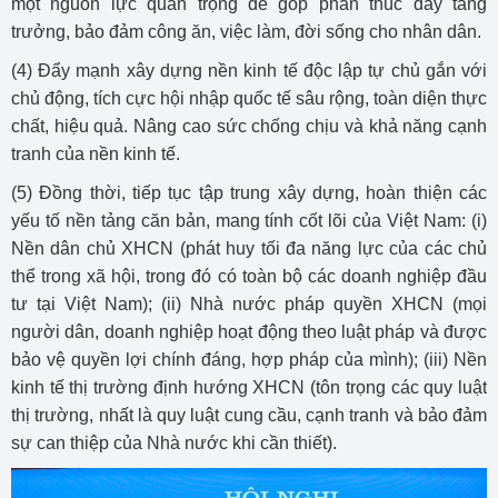
một nguồn lực quan trọng để góp phần thúc đẩy tăng
trưởng, bảo đảm công ăn, việc làm, đời sống cho nhân dân.
(4) Đẩy mạnh xây dựng nền kinh tế độc lập tự chủ gắn với
chủ động, tích cực hội nhập quốc tế sâu rộng, toàn diện thực
chất, hiệu quả. Nâng cao sức chống chịu và khả năng cạnh
tranh của nền kinh tế.
(5) Đồng thời, tiếp tục tập trung xây dựng, hoàn thiện các
yếu tố nền tảng căn bản, mang tính cốt lõi của Việt Nam: (i)
Nền dân chủ XHCN (phát huy tối đa năng lực của các chủ
thể trong xã hội, trong đó có toàn bộ các doanh nghiệp đầu
tư tại Việt Nam); (ii) Nhà nước pháp quyền XHCN (mọi
người dân, doanh nghiệp hoạt động theo luật pháp và được
bảo vệ quyền lợi chính đáng, hợp pháp của mình); (iii) Nền
kinh tế thị trường định hướng XHCN (tôn trọng các quy luật
thị trường, nhất là quy luật cung cầu, cạnh tranh và bảo đảm
sự can thiệp của Nhà nước khi cần thiết).