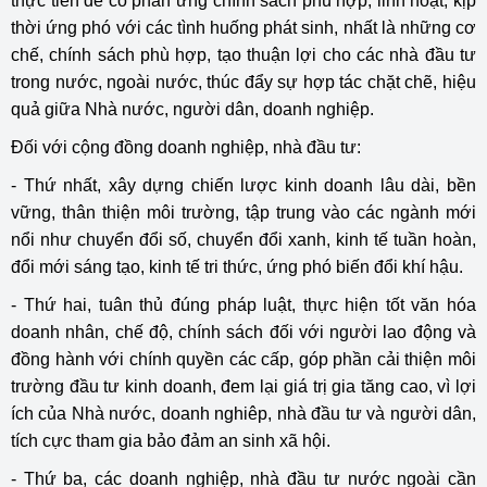
thực tiễn để có phản ứng chính sách phù hợp, linh hoạt, kịp
thời ứng phó với các tình huống phát sinh, nhất là những cơ
chế, chính sách phù hợp, tạo thuận lợi cho các nhà đầu tư
trong nước, ngoài nước, thúc đẩy sự hợp tác chặt chẽ, hiệu
quả giữa Nhà nước, người dân, doanh nghiệp.
Đối với cộng đồng doanh nghiệp, nhà đầu tư:
- Thứ nhất, xây dựng chiến lược kinh doanh lâu dài, bền
vững, thân thiện môi trường, tập trung vào các ngành mới
nổi như chuyển đổi số, chuyển đổi xanh, kinh tế tuần hoàn,
đổi mới sáng tạo, kinh tế tri thức, ứng phó biến đổi khí hậu.
- Thứ hai, tuân thủ đúng pháp luật, thực hiện tốt văn hóa
doanh nhân, chế độ, chính sách đối với người lao động và
đồng hành với chính quyền các cấp, góp phần cải thiện môi
trường đầu tư kinh doanh, đem lại giá trị gia tăng cao, vì lợi
ích của Nhà nước, doanh nghiêp, nhà đầu tư và người dân,
tích cực tham gia bảo đảm an sinh xã hội.
- Thứ ba, các doanh nghiệp, nhà đầu tư nước ngoài cần