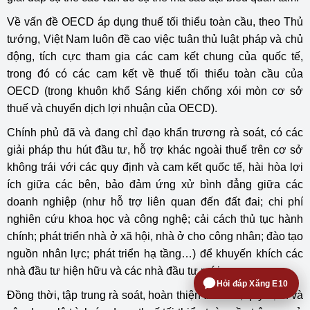
Về vấn đề OECD áp dụng thuế tối thiểu toàn cầu, theo Thủ
tướng, Việt Nam luôn đề cao việc tuân thủ luật pháp và chủ
động, tích cực tham gia các cam kết chung của quốc tế,
trong đó có các cam kết về thuế tối thiểu toàn cầu của
OECD (trong khuôn khổ Sáng kiến chống xói mòn cơ sở
thuế và chuyển dịch lợi nhuận của OECD).
Chính phủ đã và đang chỉ đạo khẩn trương rà soát, có các
giải pháp thu hút đầu tư, hỗ trợ khác ngoài thuế trên cơ sở
không trái với các quy định và cam kết quốc tế, hài hòa lợi
ích giữa các bên, bảo đảm ứng xử bình đẳng giữa các
doanh nghiệp (như hỗ trợ liên quan đến đất đai; chi phí
nghiên cứu khoa học và công nghệ; cải cách thủ tục hành
chính; phát triển nhà ở xã hội, nhà ở cho công nhân; đào tạo
nguồn nhân lực; phát triển hạ tầng…) để khuyến khích các
nhà đầu tư hiện hữu và các nhà đầu tư mới.
Hỏi đáp Xăng E10
Đồng thời, tập trung rà soát, hoàn thiện thể chế, quy định và