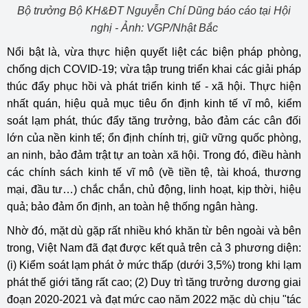
Bộ trưởng Bộ KH&ĐT Nguyễn Chí Dũng báo cáo tại Hội
nghị - Ảnh: VGP/Nhật Bắc
Nổi bật là, vừa thực hiện quyết liệt các biện pháp phòng,
chống dịch COVID-19; vừa tập trung triển khai các giải pháp
thúc đẩy phục hồi và phát triển kinh tế - xã hội. Thực hiện
nhất quán, hiệu quả mục tiêu ổn định kinh tế vĩ mô, kiểm
soát lạm phát, thúc đẩy tăng trưởng, bảo đảm các cân đối
lớn của nền kinh tế; ổn định chính trị, giữ vững quốc phòng,
an ninh, bảo đảm trật tự an toàn xã hội. Trong đó, điều hành
các chính sách kinh tế vĩ mô (về tiền tệ, tài khoá, thương
mại, đầu tư…) chắc chắn, chủ động, linh hoạt, kịp thời, hiệu
quả; bảo đảm ổn định, an toàn hệ thống ngân hàng.
Nhờ đó, mặt dù gặp rất nhiều khó khăn từ bên ngoài và bên
trong, Việt Nam đã đạt được kết quả trên cả 3 phương diện:
(i) Kiểm soát lạm phát ở mức thấp (dưới 3,5%) trong khi lạm
phát thế giới tăng rất cao; (2) Duy trì tăng trưởng dương giai
đoạn 2020-2021 và đạt mức cao năm 2022 mặc dù chịu "tác