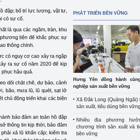
 đập; bố trí lực lượng, vật tư,
PHÁT TRIỂN BỀN VỮNG
i có sự cố.
ất là qua các ngầm, tràn, khu
, phương tiện để khắc phục sự
iao thông chính.
vực có nguy cơ cao xảy ra ngập
g xảy ra sự cố năm 2020 để kịp
c phục hậu quả.
Hưng Yên đồng hành cùn
eo dõi chặt chẽ, dự báo, cảnh
nghiệp sản xuất bền vững
i, bão, mưa lũ, lũ quét, sạt lở
t chủ động triển khai các biện
Xã Đắk Long (Quảng Ngãi) 
sản xuất, tiêu dùng bền vữn
hành bảo đảm an toàn hồ đập
Nhiều địa phương hưở
sở thông tin kịp thời, bảo đảm
chương trình sản xuất và t
 phải xả lũ khẩn cấp; kiểm tra
bền vững