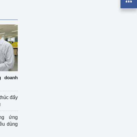
g doanh
thúc đẩy
g
ng ứng
iêu dùng