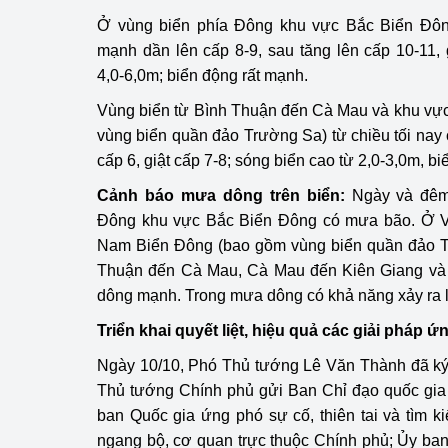
Ở vùng biển phía Đông khu vực Bắc Biển Đông
Phát triển công nghi
mạnh dần lên cấp 8-9, sau tăng lên cấp 10-11, gi
4,0-6,0m; biển động rất mạnh.
Phát triển năng lượ
Vùng biển từ Bình Thuận đến Cà Mau và khu vự
vùng biển quần đảo Trường Sa) từ chiều tối na
cấp 6, giật cấp 7-8; sóng biển cao từ 2,0-3,0m, biê
Cảnh báo mưa dông trên biển:
Ngày và đêm n
Đông khu vực Bắc Biển Đông có mưa bão. Ở 
Nam Biển Đông (bao gồm vùng biển quần đảo Tr
Thuận đến Cà Mau, Cà Mau đến Kiên Giang và 
dông mạnh. Trong mưa dông có khả năng xảy ra l
Triển khai quyết liệt, hiệu quả các giải pháp 
Ngày 10/10, Phó Thủ tướng Lê Văn Thành đã k
Thủ tướng Chính phủ gửi Ban Chỉ đạo quốc gia 
ban Quốc gia ứng phó sự cố, thiên tai và tìm 
ngang bộ, cơ quan trực thuộc Chính phủ; Ủy ban