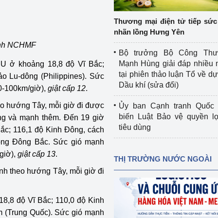
 luận
Họp báo
Thương mại điện tử tiếp sức 
Thông cáo báo chí
nhãn lồng Hưng Yên
 Ảnh NCHMF
Điểm báo
Bộ trưởng Bộ Công Th
Mạnh Hùng giải đáp nhiều 
SU ở khoảng 18,8 độ Vĩ Bắc;
Nông Lâm Thủy sản
tại phiên thảo luận Tổ về dự 
đảo Lu-dông (Philippines). Sức
Dầu khí (sửa đổi)
0-100km/giờ),
giật cấp 12
.
n lực
eo hướng Tây, mỗi giờ đi được
Ủy ban Cạnh tranh Quốc 
biến Luật Bảo vệ quyền l
ng và mạnh thêm. Đến 19 giờ
tiêu dùng
Bắc; 116,1 độ Kinh Đông, cách
Tổ chức kiểm định kỹ thuật an toàn lao 
ng Đông Bắc. Sức gió mạnh
động thuộc thẩm quyền quản lý của 
g Thương
Bộ Công Thương
giờ),
giật cấp 13
.
THỊ TRƯỜNG NƯỚC NGOÀI
anh theo hướng Tây, mỗi giờ đi
Công Thương
Tổ chức được cấp GCN đăng ký, hoạt 
động kiểm định thiết bị, dụng cụ điện 
làm việc ở môi trường không có nguy 
18,8 độ Vĩ Bắc; 110,0 độ Kinh
hiểm khí, bụi nổ
am (Trung Quốc). Sức gió mạnh
tiết kiệm và 
Hiệu quả năng lượng