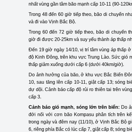
nhất vùng gần tâm bão mạnh cấp 10-11 (90-120k
hiệu quả
Trong 48 đến 60 giờ tiếp theo, bão di chuyển
Khoa học, công nghệ
và đi vào Vịnh Bắc Bộ.
tạo
Trong 60 đến 72 giờ tiếp theo, bão di chuyển
Thông báo
giờ đi được 20-25km và suy yếu thành áp thấp nhiệ
Bảo vệ môi trường
Đến 19 giờ ngày 14/10, vị trí tâm vùng áp thấp
độ Kinh Đông, trên khu vực Trung Lào. Sức gió
Bảo vệ nền tảng tư 
thấp giảm xuống dưới cấp 6 (dưới 40km/giờ).
Do ảnh hưởng của bão, ở khu vực Bắc Biển Đôn
Doanh nghiệp - Ngư
10, sau tăng lên cấp 10-11, giật cấp 13; sóng bi
Xúc tiến thương mại
dự dội. Cảnh báo cấp độ rủi ro thiên tai trên vu
cấp 3.
Thị trường nước ngo
Cảnh báo gió mạnh, sóng lớn trên biển:
Do ả
Thị trường trong nư
đới nối với cơn bão Kompasu phân tích trên kế
trong ngày và đêm nay (11/10), ở Vịnh Bắc Bộ 
Ngành Công Thương 
6, riêng phía Bắc có lúc cấp 7, giật cấp 8; sóng biê
Đại hội XIV của Đản