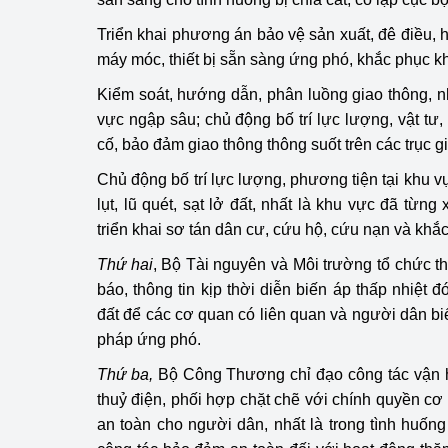
Triển khai phương án bảo vệ sản xuất, đê điều, hồ
máy móc, thiết bị sẵn sàng ứng phó, khắc phục kh
Kiểm soát, hướng dẫn, phân luồng giao thông, nh
vực ngập sâu; chủ động bố trí lực lượng, vật tư
cố, bảo đảm giao thông thông suốt trên các trục g
Chủ động bố trí lực lượng, phương tiện tại khu 
lụt, lũ quét, sạt lở đất, nhất là khu vực đã từn
triển khai sơ tán dân cư, cứu hộ, cứu nạn và khắ
Thứ hai
, Bộ Tài nguyên và Môi trường tổ chức th
báo, thông tin kịp thời diễn biến áp thấp nhiệt đớ
đất để các cơ quan có liên quan và người dân biế
pháp ứng phó.
Thứ ba,
Bộ Công Thương chỉ đạo công tác vận 
thuỷ điện, phối hợp chặt chẽ với chính quyền cơ 
an toàn cho người dân, nhất là trong tình huống