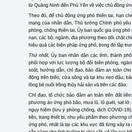
từ Quảng Ninh đến Phú Yên về việc chủ động ứng
Theo đó, đ
ể chủ động ứng phó thiên tai, hạn chế 
mạng của nhân dân, Thủ tướng Chính phủ yêu 
phòng, chống thiên tai, Ủy ban quốc gia ứng phó s
nạn, các bộ, ngành, địa phương theo dõi chặt chẽ, 
hiệu quả các biện pháp ứng phó, trong đó tập tru
Thứ nhất
, Ủy ban nhân dân các tỉnh, thành ph
phối hợp với lực lượng bộ đội biên phòng, ngàn
soát, hướng dẫn, chỉ đạo, bảo đảm an toàn cho
động trên biển, cửa sông và tại khu neo đậu; b
lồng bè nuôi trồng thủy hải sản và trên các đảo.
Chỉ đạo, tổ chức bảo đảm an toàn trên đất liền:
phương án ứng phó bão, mưa lũ, lũ quét, sạt lở, 
nguy hiểm (lưu ý phòng chống, dịch COVID-19)
tiện, trang thiết bị, nhu yếu phẩm theo phương 
ứng phó, nhất là tại các khu vực đã từng xảy ra 
sẵn sàng cho tình huống bị chia cắt, cô lập cục bộ