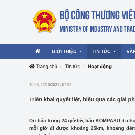
GIỚI THIỆU
TIN TỨC
VĂ
Trang chủ
Tin tức
Hoạt động
Lãnh đạo Bộ
Hoạt động
Văn 
Thứ 3, 12/10/2021
|
07:57
Chức năng nhiệm vụ
Giải thưởng Công n
Văn 
Triển khai quyết liệt, hiệu quả các giải 
mại, Dịch vụ Việt N
Cơ cấu tổ chức
Văn 
Công Thương 57
Dự báo trong 24 giờ tới, bão KOMPASU di ch
Hoạt động của Bộ t
mỗi giờ đi được khoảng 25km, khoảng đê