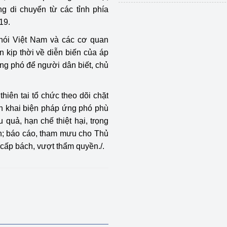
 di chuyển từ các tỉnh phía
19.
 nói Việt Nam và các cơ quan
n kịp thời về diễn biến của áp
ứng phó để người dân biết, chủ
hiên tai tổ chức theo dõi chặt
ển khai biện pháp ứng phó phù
 quả, hạn chế thiệt hại, trọng
n; báo cáo, tham mưu cho Thủ
cấp bách, vượt thẩm quyền./.