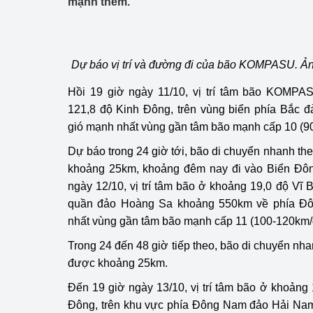
mạnh thêm.
Công Thương - Công
Chuyển đổi số
Dự báo vị trí và đường đi của bão KOMPASU.
Lịch sử phát triển
Hồi 19 giờ ngày 11/10, vị trí tâm bão KOMPA
Bản tin Thị trường 
121,8 độ Kinh Đông, trên vùng biển phía Bắc 
gió mạnh nhất vùng gần tâm bão mạnh cấp 10 (9
Phát triển nguồn nhâ
Dự báo trong 24 giờ tới, bão di chuyển nhanh th
Phát triển bền vững
khoảng 25km, khoảng đêm nay đi vào Biển Đô
ngày 12/10, vị trí tâm bão ở khoảng 19,0 độ Vĩ 
Tổ chức kiểm định
quần đảo Hoàng Sa khoảng 550km về phía Đô
Văn hóa ngành Côn
nhất vùng gần tâm bão mạnh cấp 11 (100-120km/
Trong 24 đến 48 giờ tiếp theo, bão di chuyển nh
Tái cơ cấu ngành 
được khoảng 25km.
Quản lý thị trường
Đến 19 giờ ngày 13/10, vị trí tâm bão ở khoảng 
Đông, trên khu vực phía Đông Nam đảo Hải N
Sử dụng năng lượng 