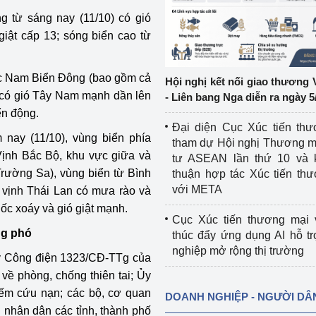
 từ sáng nay (11/10) có gió
ệp
Công nghiệp nền tảng
ật cấp 13; sóng biển cao từ
ng
Chính sách
c Nam Biển Đông (bao gồm cả
Hội nghị kết nối giao thương 
Sản xuất công nghiệp
y có gió Tây Nam mạnh dần lên
- Liên bang Nga diễn ra ngày 5
̉n động.
Đại diện Cục Xúc tiến th
ay (11/10), vùng biển phía
tham dự Hội nghị Thương m
Vịnh Bắc Bộ, khu vực giữa và
tư ASEAN lần thứ 10 và 
ường Sa), vùng biển từ Bình
thuận hợp tác Xúc tiến th
với META
vịnh Thái Lan có mưa rào và
ốc xoáy và gió giật mạnh.
Cục Xúc tiến thương mại 
ứng phó
thúc đẩy ứng dụng AI hỗ t
nghiệp mở rộng thị trường
ý Công điện 1323/CĐ-TTg của
về phòng, chống thiên tai; Ủy
kiếm cứu nạn; các bộ, cơ quan
DOANH NGHIỆP - NGƯỜI DÂ
 nhân dân các tỉnh, thành phố