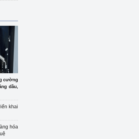
ng cường
ăng dầu,
riển khai
hàng hóa
tuệ