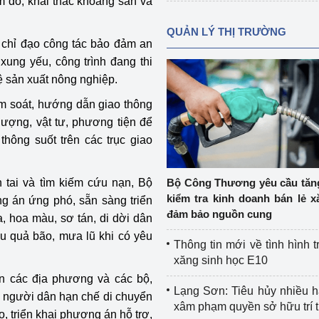
m dò, khai thác khoáng sản và
QUẢN LÝ THỊ TRƯỜNG
n chỉ đạo công tác bảo đảm an
 xung yếu, công trình đang thi
ệ sản xuất nông nghiệp.
ểm soát, hướng dẫn giao thông
 lượng, vật tư, phương tiện để
thông suốt trên các trục giao
 tai và tìm kiếm cứu nạn, Bộ
Bộ Công Thương yêu cầu tă
kiểm tra kinh doanh bán lẻ x
g án ứng phó, sẵn sàng triển
đảm bảo nguồn cung
a, hoa màu, sơ tán, di dời dân
u quả bão, mưa lũ khi có yêu
Thông tin mới về tình hình t
xăng sinh học E10
n các địa phương và các bộ,
Lạng Sơn: Tiêu hủy nhiều 
áo người dân hạn chế di chuyển
xâm phạm quyền sở hữu trí 
o, triển khai phương án hỗ trợ,