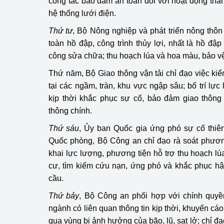
công tác bảo đảm an toàn đối với hoạt động thă
hệ thống lưới điện.
Thứ tư
, Bộ Nông nghiệp và phát triển nông thô
toàn hồ đập, công trình thủy lợi, nhất là hồ đập
công sửa chữa; thu hoạch lúa và hoa màu, bảo v
Thứ năm, Bộ Giao thông vận tải chỉ đạo việc ki
tại các ngầm, tràn, khu vực ngập sâu; bố trí lực
kịp thời khắc phục sự cố, bảo đảm giao thông 
thông chính.
Thứ sáu
, Ủy ban Quốc gia ứng phó sự cố thiên
Quốc phòng, Bộ Công an chỉ đạo rà soát phươn
khai lực lượng, phương tiện hỗ trợ thu hoạch lú
cư, tìm kiếm cứu nạn, ứng phó và khắc phục hậ
cầu.
Thứ bảy
, Bộ Công an phối hợp với chính quyề
ngành có liên quan thông tin kịp thời, khuyến c
qua vùng bị ảnh hưởng của bão, lũ, sạt lở; chỉ đạ