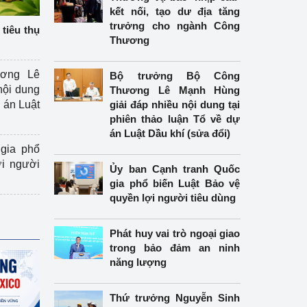
kết nối, tạo dư địa tăng
trưởng cho ngành Công
tiêu thụ
Thương
ương Lê
Bộ trưởng Bộ Công
nội dung
Thương Lê Mạnh Hùng
án Luật
giải đáp nhiều nội dung tại
phiên thảo luận Tổ về dự
án Luật Dầu khí (sửa đổi)
gia phổ
ợi người
Ủy ban Cạnh tranh Quốc
gia phổ biến Luật Bảo vệ
quyền lợi người tiêu dùng
Phát huy vai trò ngoại giao
trong bảo đảm an ninh
năng lượng
Thứ trưởng Nguyễn Sinh