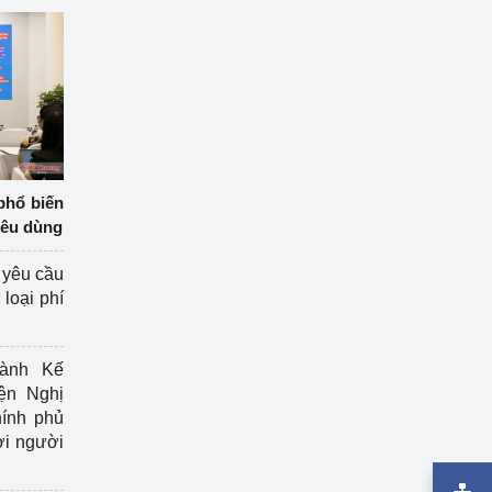
phổ biến
iêu dùng
 yêu cầu
loại phí
ành Kế
ện Nghị
ính phủ
ợi người