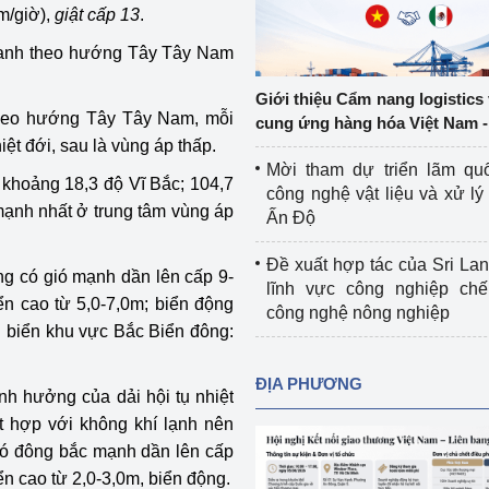
m/giờ),
giật cấp 13
.
Cơ sở sản xuất, sửa chữa chai chứa 
LPG
 nhanh theo hướng Tây Tây Nam
 và đổi mới sáng 
Tổ chức huấn luyện, bồi dưỡng 
Giới thiệu Cẩm nang logistics
nghiệp vụ kiểm định kỹ thuật an toàn 
 theo hướng Tây Tây Nam, mỗi
cung ứng hàng hóa Việt Nam -
lao động
t đới, sau là vùng áp thấp.
Mời tham dự triển lãm qu
Video bảo vệ môi trường
 ở khoảng 18,3 độ Vĩ Bắc; 104,7
công nghệ vật liệu và xử lý 
 mạnh nhất ở trung tâm vùng áp
Ấn Độ
tưởng của Đảng
Album ảnh bảo vệ môi trường
Đề xuất hợp tác của Sri Lan
g có gió mạnh dần lên cấp 9-
ời dân
Văn bản về môi trường
lĩnh vực công nghiệp chế
ển cao từ 5,0-7,0m; biển động
công nghệ nông nghiệp
Đọc báo giúp bạn
Khu vực miền Bắc
̀ng biển khu vực Bắc Biển đông:
ài
Khu vực miền Trung
Hiệp định EVFTA
ĐỊA PHƯƠNG
nh hưởng của dải hội tụ nhiệt
ớc
Khu vực miền Nam
Thị trường châu Á – châu Phi
t hợp với không khí lạnh nên
gió đông bắc mạnh dần lên cấp
đưa nghị quyết 
Thị trường châu Âu – châu Mỹ
̉n cao từ 2,0-3,0m, biển động.
g vào cuộc sống