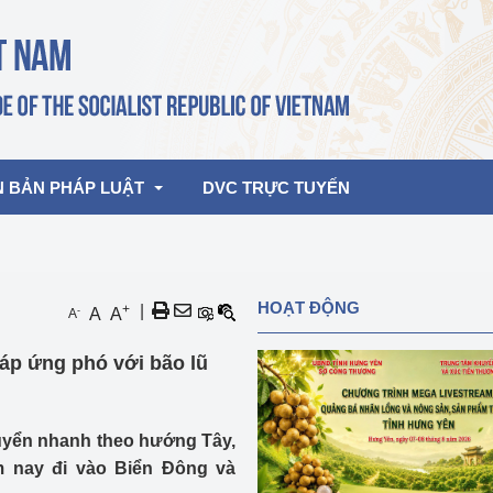
N BẢN PHÁP LUẬT
DVC TRỰC TUYẾN
bản pháp quy
Hoạt động của lãnh đạo Đảng, Nhà 
HOẠT ĐỘNG
+
|
-
A
A
A
nước
ghiệp, Thương 
bản điều hành
pháp ứng phó với bão lũ
am 2026
Hoạt động của Lãnh đạo Bộ
bản hợp nhất
Hoạt động của các đơn vị
uyển nhanh theo hướng Tây,
rưởng
m nay đi vào Biển Đông và