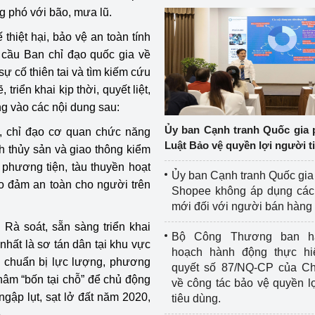
 phó với bão, mưa lũ.
thiệt hại, bảo vệ an toàn tính
cầu Ban chỉ đạo quốc gia về
ự cố thiên tai và tìm kiếm cứu
triển khai kịp thời, quyết liệt,
ng vào các nội dung sau:
Ủy ban Cạnh tranh Quốc gia 
ố, chỉ đạo cơ quan chức năng
Luật Bảo vệ quyền lợi người t
h thủy sản và giao thông kiểm
 phương tiện, tàu thuyền hoạt
Ủy ban Cạnh tranh Quốc gia
ảo đảm an toàn cho người trên
Shopee không áp dụng các 
mới đối với người bán hàng
 Rà soát, sẵn sàng triển khai
Bộ Công Thương ban h
nhất là sơ tán dân tại khu vực
hoạch hành động thực hi
; chuẩn bị lực lượng, phương
quyết số 87/NQ-CP của Ch
châm “bốn tại chỗ” để chủ động
về công tác bảo vệ quyền l
ngập lụt, sạt lở đất năm 2020,
tiêu dùng.
.