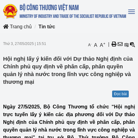
To
na
Trang chủ
Tin tức
Thứ 3, 27/05/2025
|
15:51
+
|
-
A
A
A
Hội nghị lấy ý kiến đối với Dự thảo Nghị định của
Chính phủ quy định về phân cấp, phân quyền
quản lý nhà nước trong lĩnh vực công nghiệp và
thương mại
Đọc bài
Ngày 27/5/2025, Bộ Công Thương tổ chức “Hội nghị
trực tuyến lấy ý kiến các địa phương đối với Dự thảo
Nghị định của Chính phủ quy định về phân cấp, phân
quyền quản lý nhà nước trong lĩnh vực công nghiệp và
thương mại” tại trụ sở Bộ. Thứ trưởng Bộ Công