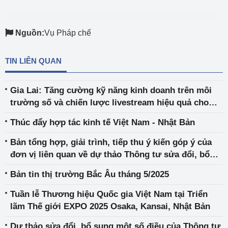
Nguồn:
Vụ Pháp chế
TIN LIÊN QUAN
Gia Lai: Tăng cường kỹ năng kinh doanh trên môi
trường số và chiến lược livestream hiệu quả cho
doanh nghiệp
Thúc đẩy hợp tác kinh tế Việt Nam - Nhật Bản
Bản tổng hợp, giải trình, tiếp thu ý kiến góp ý của
đơn vị liên quan về dự thảo Thông tư sửa đổi, bổ
sung một số điều của Thông tư số 16/2025/TT-BCT
Bản tin thị trường Bắc Âu tháng 5/2025
ngày 1/2/2025 của Bộ trưởng Bộ Công Thương quy
định vận hành thị trường bán buôn điện cạnh tranh
Tuần lễ Thương hiệu Quốc gia Việt Nam tại Triển
lãm Thế giới EXPO 2025 Osaka, Kansai, Nhật Bản
Dự thảo sửa đổi, bổ sung một số điều của Thông tư