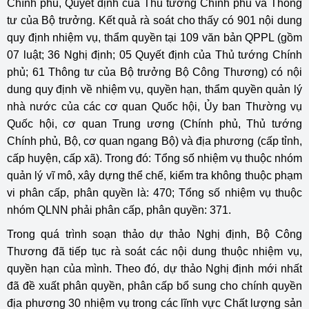
Chính phủ, Quyết định của Thủ tướng Chính phủ và Thông
tư của Bộ trưởng. Kết quả rà soát cho thấy có 901 nội dung
quy định nhiệm vụ, thẩm quyền tại 109 văn bản QPPL (gồm
07 luật; 36 Nghị định; 05 Quyết định của Thủ tướng Chính
phủ; 61 Thông tư của Bộ trưởng Bộ Công Thương) có nội
dung quy định về nhiệm vụ, quyền hạn, thẩm quyền quản lý
nhà nước của các cơ quan Quốc hội, Ủy ban Thường vụ
Quốc hội, cơ quan Trung ương (Chính phủ, Thủ tướng
Chính phủ, Bộ, cơ quan ngang Bộ) và địa phương (cấp tỉnh,
cấp huyện, cấp xã). Trong đó: Tổng số nhiệm vụ thuộc nhóm
quản lý vĩ mô, xây dựng thể chế, kiểm tra không thuộc phạm
vi phân cấp, phân quyền là: 470; Tổng số nhiệm vụ thuộc
nhóm QLNN phải phân cấp, phân quyền: 371.
Trong quá trình soạn thảo dự thảo Nghị định, Bộ Công
Thương đã tiếp tục rà soát các nội dung thuộc nhiệm vụ,
quyền hạn của mình. Theo đó, dự thảo Nghị định mới nhất
đã đề xuất phân quyền, phân cấp bổ sung cho chính quyền
địa phương 30 nhiệm vụ trong các lĩnh vực Chất lượng sản