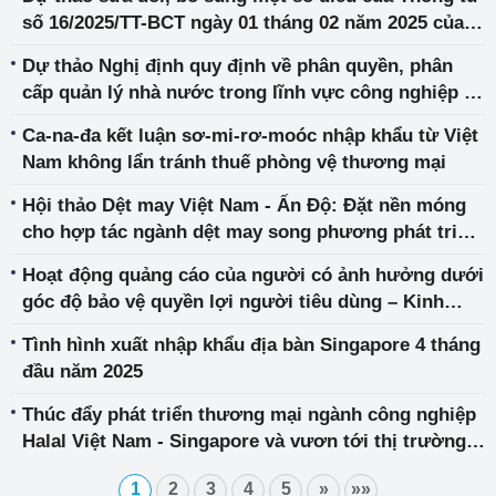
số 16/2025/TT-BCT ngày 01 tháng 02 năm 2025 của
Bộ trưởng Bộ Công Thương quy định vận hành thị
Dự thảo Nghị định quy định về phân quyền, phân
trường bán buôn điện cạnh tranh
cấp quản lý nhà nước trong lĩnh vực công nghiệp và
thương mại
Ca-na-đa kết luận sơ-mi-rơ-moóc nhập khẩu từ Việt
Nam không lẩn tránh thuế phòng vệ thương mại
Hội thảo Dệt may Việt Nam - Ấn Độ: Đặt nền móng
cho hợp tác ngành dệt may song phương phát triển
thực chất và bền vững
Hoạt động quảng cáo của người có ảnh hưởng dưới
góc độ bảo vệ quyền lợi người tiêu dùng – Kinh
nghiệm quốc tế và giải pháp tăng cường hiệu quả
Tình hình xuất nhập khẩu địa bàn Singapore 4 tháng
quản lý
đầu năm 2025
Thúc đẩy phát triển thương mại ngành công nghiệp
Halal Việt Nam - Singapore và vươn tới thị trường
toàn cầu
1
2
3
4
5
»
»»