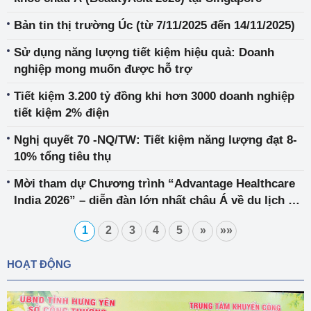
Bản tin thị trường Úc (từ 7/11/2025 đến 14/11/2025)
Sử dụng năng lượng tiết kiệm hiệu quả: Doanh
nghiệp mong muốn được hỗ trợ
Tiết kiệm 3.200 tỷ đồng khi hơn 3000 doanh nghiệp
tiết kiệm 2% điện
Nghị quyết 70 -NQ/TW: Tiết kiệm năng lượng đạt 8-
10% tổng tiêu thụ
Mời tham dự Chương trình “Advantage Healthcare
India 2026” – diễn đàn lớn nhất châu Á về du lịch y
tế tại Delhi, Ấn Độ
1
2
3
4
5
»
»»
HOẠT ĐỘNG