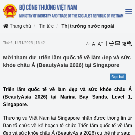
To
na
Trang chủ
Tin tức
Thị trường nước ngoài
Thứ 6, 14/11/2025
|
16:42
+
|
-
A
A
A
Mời tham dự Triển lãm quốc tế về làm đẹp và sức
khỏe châu Á (BeautyAsia 2026) tại Singapore
Đọc bài
Triển lãm quốc tế về làm đẹp và sức khỏe châu Á
(BeautyAsia 2026) tại Marina Bay Sands, Level 1,
Singapore.
Thương vụ Việt Nam tại Singapore nhận được thông tin từ
Ban tổ chức về kế hoạch tổ chức Triển lãm quốc tế về làm
đẹp và sức khỏe châu Á (BeautyAsia 2026) cụ thể như sau: