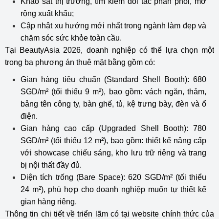
Khảo sát thị trường, tìm kiếm đối tác phân phối, mở
rộng xuất khẩu;
Cập nhật xu hướng mới nhất trong ngành làm đẹp và
chăm sóc sức khỏe toàn cầu.
Tại BeautyAsia 2026, doanh nghiệp có thể lựa chọn một
trong ba phương án thuê mặt bằng gồm có:
Gian hàng tiêu chuẩn (Standard Shell Booth): 680
SGD/m² (tối thiểu 9 m²), bao gồm: vách ngăn, thảm,
bảng tên công ty, bàn ghế, tủ, kệ trưng bày, đèn và ổ
điện.
Gian hàng cao cấp (Upgraded Shell Booth): 780
SGD/m² (tối thiểu 12 m²), bao gồm: thiết kế nâng cấp
với showcase chiếu sáng, kho lưu trữ riêng và trang
bị nội thất đầy đủ.
Diện tích trống (Bare Space): 620 SGD/m² (tối thiểu
24 m²), phù hợp cho doanh nghiệp muốn tự thiết kế
gian hàng riêng.
Thông tin chi tiết về triển lãm có tại website chính thức của