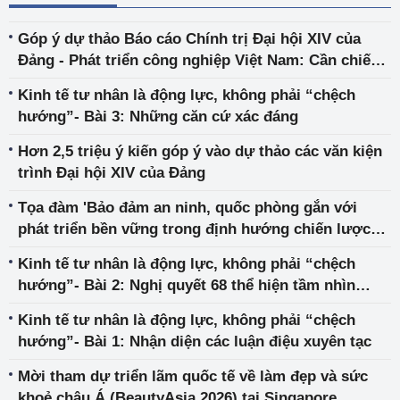
Góp ý dự thảo Báo cáo Chính trị Đại hội XIV của
Đảng - Phát triển công nghiệp Việt Nam: Cần chiến
lược nghiêm túc để bứt phá
Kinh tế tư nhân là động lực, không phải “chệch
hướng”- Bài 3: Những căn cứ xác đáng
Hơn 2,5 triệu ý kiến góp ý vào dự thảo các văn kiện
trình Đại hội XIV của Đảng
Tọa đàm 'Bảo đảm an ninh, quốc phòng gắn với
phát triển bền vững trong định hướng chiến lược
Đại hội XIV của Đảng'
Kinh tế tư nhân là động lực, không phải “chệch
hướng”- Bài 2: Nghị quyết 68 thể hiện tầm nhìn
chiến lược, đổi mới tư duy
Kinh tế tư nhân là động lực, không phải “chệch
hướng”- Bài 1: Nhận diện các luận điệu xuyên tạc
Mời tham dự triển lãm quốc tế về làm đẹp và sức
khoẻ châu Á (BeautyAsia 2026) tại Singapore